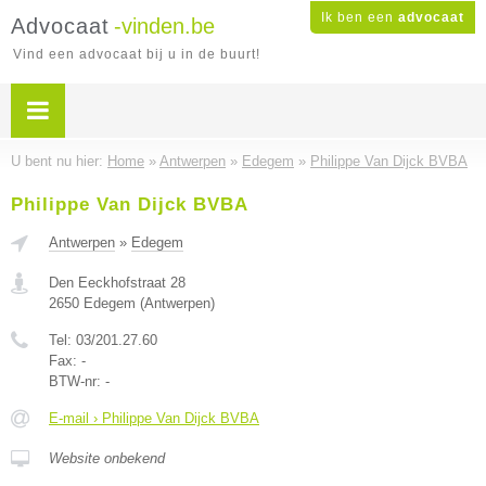
Ik ben een
advocaat
Advocaat
-vinden.be
Vind een advocaat bij u in de buurt!
U bent nu hier:
Home
»
Antwerpen
»
Edegem
»
Philippe Van Dijck BVBA
Philippe Van Dijck BVBA
Antwerpen
»
Edegem
Den Eeckhofstraat 28
2650
Edegem
(
Antwerpen
)
Tel:
03/201.27.60
Fax:
-
BTW-nr:
-
E-mail › Philippe Van Dijck BVBA
Website onbekend