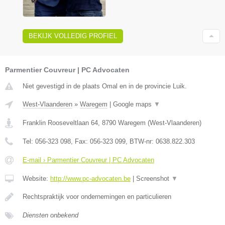
BEKIJK VOLLEDIG PROFIEL
Parmentier Couvreur | PC Advocaten
Niet gevestigd in de plaats Omal en in de provincie Luik.
West-Vlaanderen
»
Waregem
|
Google maps
▼
Franklin Rooseveltlaan 64
,
8790
Waregem
(
West-Vlaanderen
)
Tel:
056-323 098
, Fax:
056-323 099
, BTW-nr:
0638.822.303
E-mail › Parmentier Couvreur | PC Advocaten
Website:
http://www.pc-advocaten.be
|
Screenshot
▼
Rechtspraktijk voor ondernemingen en particulieren
Diensten onbekend