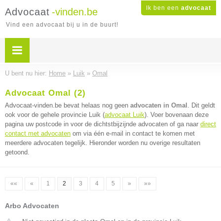
Ik ben een
advocaat
Advocaat
-vinden.be
Vind een advocaat bij u in de buurt!
U bent nu hier:
Home
»
Luik
»
Omal
Advocaat Omal (2)
Advocaat-vinden.be bevat helaas nog geen
advocaten in Omal
. Dit geldt
ook voor de gehele provincie Luik (
advocaat Luik
). Voer bovenaan deze
pagina uw postcode in voor de dichtstbijzijnde advocaten of ga naar
direct
contact met advocaten
om via één e-mail in contact te komen met
meerdere advocaten tegelijk. Hieronder worden nu overige resultaten
getoond.
««
«
1
2
3
4
5
»
»»
Arbo Advocaten