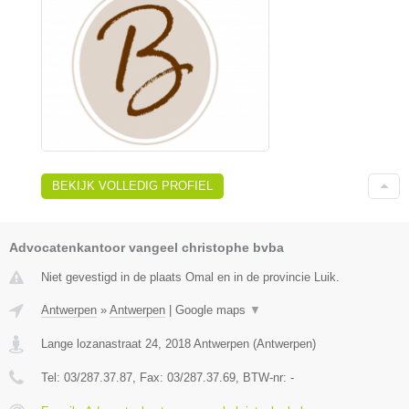
BEKIJK VOLLEDIG PROFIEL
Advocatenkantoor vangeel christophe bvba
Niet gevestigd in de plaats Omal en in de provincie Luik.
Antwerpen
»
Antwerpen
|
Google maps
▼
Lange lozanastraat 24
,
2018
Antwerpen
(
Antwerpen
)
Tel:
03/287.37.87
, Fax:
03/287.37.69
, BTW-nr:
-