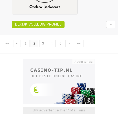
BEKIJK VOLLEDIG PROFIEL
««
«
1
2
3
4
5
»
»»
Uw advertentie hier? Mail ons