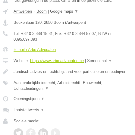
Niet gevestigd in de plaats Omal en in de provincie Luik.
Antwerpen
»
Boom
|
Google maps
▼
Beukenlaan 120
,
2850
Boom
(
Antwerpen
)
Tel:
+32 0 3 888 15 81
, Fax:
+32 0 3 844 57 07
, BTW-nr:
0895.097.093
E-mail › Arbo Advocaten
Website:
https://www.arbo-advocaten.be
|
Screenshot
▼
Juridisch advies en rechtsbijstand voor particulieren en bedrijven
Aansprakelijkheidsrecht, Arbeidsrechtt, Bouwrecht,
Echtscheidingen,
▼
Openingstijden
▼
Laatste tweets
▼
Sociale media: