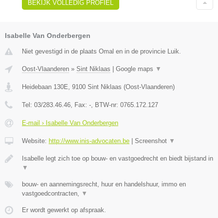
BEKIJK VOLLEDIG PROFIEL
Isabelle Van Onderbergen
Niet gevestigd in de plaats Omal en in de provincie Luik.
Oost-Vlaanderen
»
Sint Niklaas
|
Google maps
▼
Heidebaan 130E
,
9100
Sint Niklaas
(
Oost-Vlaanderen
)
Tel:
03/283.46.46
, Fax:
-
, BTW-nr:
0765.172.127
E-mail › Isabelle Van Onderbergen
Website:
http://www.inis-advocaten.be
|
Screenshot
▼
Isabelle legt zich toe op bouw- en vastgoedrecht en biedt bijstand in
▼
bouw- en aannemingsrecht, huur en handelshuur, immo en
vastgoedcontracten,
▼
Er wordt gewerkt op afspraak.