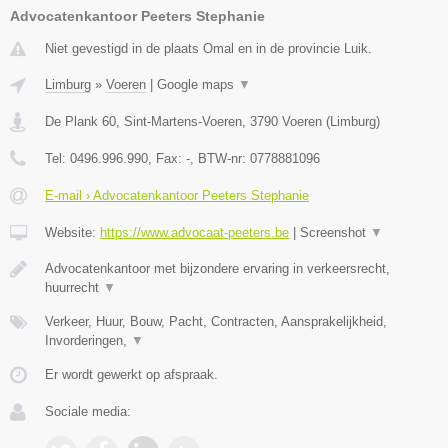
Advocatenkantoor Peeters Stephanie
Niet gevestigd in de plaats Omal en in de provincie Luik.
Limburg
»
Voeren
|
Google maps
▼
De Plank 60, Sint-Martens-Voeren
,
3790
Voeren
(
Limburg
)
Tel:
0496.996.990
, Fax:
-
, BTW-nr:
0778881096
E-mail › Advocatenkantoor Peeters Stephanie
Website:
https://www.advocaat-peeters.be
|
Screenshot
▼
Advocatenkantoor met bijzondere ervaring in verkeersrecht,
huurrecht
▼
Verkeer, Huur, Bouw, Pacht, Contracten, Aansprakelijkheid,
Invorderingen,
▼
Er wordt gewerkt op afspraak.
Sociale media: