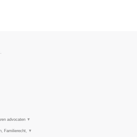
.
varen advocaten
▼
n, Familierecht,
▼