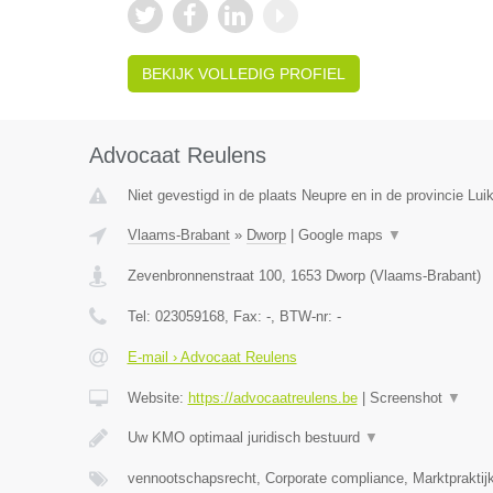
BEKIJK VOLLEDIG PROFIEL
Advocaat Reulens
Niet gevestigd in de plaats Neupre en in de provincie Luik
Vlaams-Brabant
»
Dworp
|
Google maps
▼
Zevenbronnenstraat 100
,
1653
Dworp
(
Vlaams-Brabant
)
Tel:
023059168
, Fax:
-
, BTW-nr:
-
E-mail › Advocaat Reulens
Website:
https://advocaatreulens.be
|
Screenshot
▼
Uw KMO optimaal juridisch bestuurd
▼
vennootschapsrecht, Corporate compliance, Marktpraktij