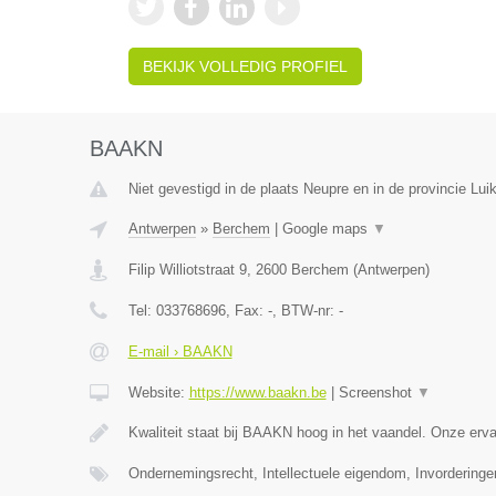
BEKIJK VOLLEDIG PROFIEL
BAAKN
Niet gevestigd in de plaats Neupre en in de provincie Luik
Antwerpen
»
Berchem
|
Google maps
▼
Filip Williotstraat 9
,
2600
Berchem
(
Antwerpen
)
Tel:
033768696
, Fax:
-
, BTW-nr:
-
E-mail › BAAKN
Website:
https://www.baakn.be
|
Screenshot
▼
Kwaliteit staat bij BAAKN hoog in het vaandel. Onze er
Ondernemingsrecht, Intellectuele eigendom, Invorderinge