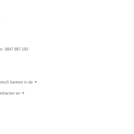
.
nr:
0847.887.193
isch kantoor in de
▼
ontracten en
▼