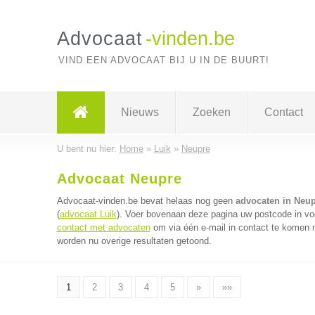
Advocaat
-vinden.be
VIND EEN ADVOCAAT BIJ U IN DE BUURT!
Nieuws
Zoeken
Contact
U bent nu hier:
Home
»
Luik
»
Neupre
Advocaat Neupre
Advocaat-vinden.be bevat helaas nog geen
advocaten in Neu
(
advocaat Luik
). Voer bovenaan deze pagina uw postcode in voo
contact met advocaten
om via één e-mail in contact te komen 
worden nu overige resultaten getoond.
1
2
3
4
5
»
»»