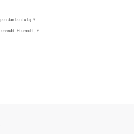
rpen dan bent u bij
▼
penrecht, Huurrecht,
▼
.