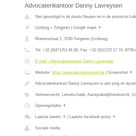
Advocatenkantoor Danny Lavreysen
Niet gevestigd in de plaats Neupre en in de provincie Luik
Limburg
»
Tongeren
|
Google maps
▼
Moerenstraat 1
,
3700
Tongeren
(
Limburg
)
Tel:
+32 (0)471/53 46 90
, Fax:
+32 (0)12/23 17 74
, BTW-
E-mail › Advocatenkantoor Danny Lavreysen
Website:
https://www.advolavreysen.be
|
Screenshot
▼
Advocatenkantoor Danny Lavreysen is een jong en dynam
Verkeersrecht, Letselschade, Aansprakelijkheidsrecht, C
Openingstijden
▼
Laatste tweets
▼
|
Laatste facebook posts
▼
Sociale media: