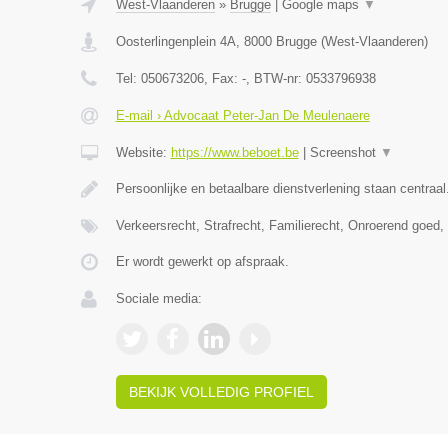
West-Vlaanderen
»
Brugge
|
Google maps
▼
Oosterlingenplein 4A
,
8000
Brugge
(
West-Vlaanderen
)
Tel:
050673206
, Fax:
-
, BTW-nr:
0533796938
E-mail › Advocaat Peter-Jan De Meulenaere
Website:
https://www.beboet.be
|
Screenshot
▼
Persoonlijke en betaalbare dienstverlening staan centraal
Verkeersrecht, Strafrecht, Familierecht, Onroerend goed
Er wordt gewerkt op afspraak.
Sociale media:
BEKIJK VOLLEDIG PROFIEL