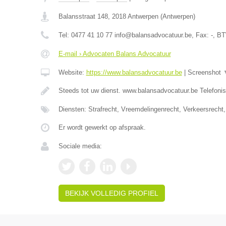
Balansstraat 148
,
2018
Antwerpen
(
Antwerpen
)
Tel:
0477 41 10 77 info@balansadvocatuur.be
, Fax:
-
, B
E-mail › Advocaten Balans Advocatuur
Website:
https://www.balansadvocatuur.be
|
Screenshot
Steeds tot uw dienst. www.balansadvocatuur.be Telefoni
Diensten: Strafrecht, Vreemdelingenrecht, Verkeersrecht,
Er wordt gewerkt op afspraak.
Sociale media:
BEKIJK VOLLEDIG PROFIEL