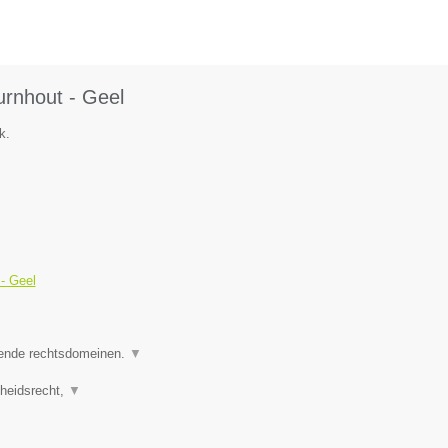
urnhout - Geel
k.
 - Geel
pende rechtsdomeinen.
▼
kheidsrecht,
▼