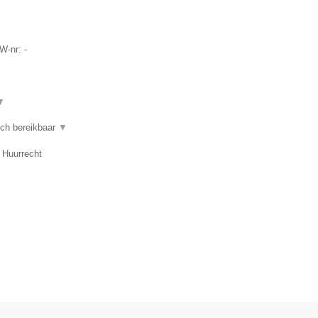
TW-nr:
-
▼
sch bereikbaar
▼
 Huurrecht