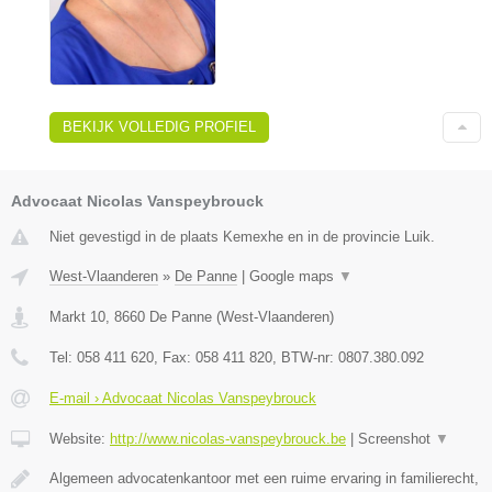
BEKIJK VOLLEDIG PROFIEL
Advocaat Nicolas Vanspeybrouck
Niet gevestigd in de plaats Kemexhe en in de provincie Luik.
West-Vlaanderen
»
De Panne
|
Google maps
▼
Markt 10
,
8660
De Panne
(
West-Vlaanderen
)
Tel:
058 411 620
, Fax:
058 411 820
, BTW-nr:
0807.380.092
E-mail › Advocaat Nicolas Vanspeybrouck
Website:
http://www.nicolas-vanspeybrouck.be
|
Screenshot
▼
Algemeen advocatenkantoor met een ruime ervaring in familierecht,