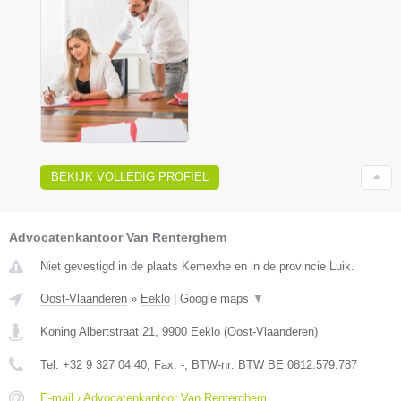
BEKIJK VOLLEDIG PROFIEL
Advocatenkantoor Van Renterghem
Niet gevestigd in de plaats Kemexhe en in de provincie Luik.
Oost-Vlaanderen
»
Eeklo
|
Google maps
▼
Koning Albertstraat 21
,
9900
Eeklo
(
Oost-Vlaanderen
)
Tel:
+32 9 327 04 40
, Fax:
-
, BTW-nr:
BTW BE 0812.579.787
E-mail › Advocatenkantoor Van Renterghem