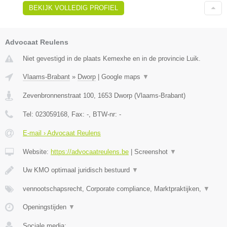
BEKIJK VOLLEDIG PROFIEL
Advocaat Reulens
Niet gevestigd in de plaats Kemexhe en in de provincie Luik.
Vlaams-Brabant
»
Dworp
|
Google maps
▼
Zevenbronnenstraat 100
,
1653
Dworp
(
Vlaams-Brabant
)
Tel:
023059168
, Fax:
-
, BTW-nr:
-
E-mail › Advocaat Reulens
Website:
https://advocaatreulens.be
|
Screenshot
▼
Uw KMO optimaal juridisch bestuurd
▼
vennootschapsrecht, Corporate compliance, Marktpraktijken,
▼
Openingstijden
▼
Sociale media: