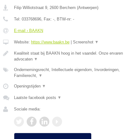
Filip Williotstraat 9
,
2600
Berchem
(
Antwerpen
)
Tel:
033768696
, Fax:
-
, BTW-nr:
-
E-mail › BAAKN
Website:
https://www.baakn.be
|
Screenshot
▼
Kwaliteit staat bij BAAKN hoog in het vaandel. Onze ervaren
advocaten
▼
Ondernemingsrecht, Intellectuele eigendom, Invorderingen,
Familierecht,
▼
Openingstijden
▼
Laatste facebook posts
▼
Sociale media: