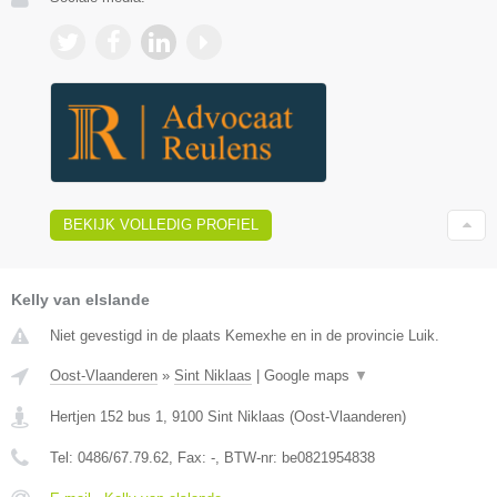
BEKIJK VOLLEDIG PROFIEL
Kelly van elslande
Niet gevestigd in de plaats Kemexhe en in de provincie Luik.
Oost-Vlaanderen
»
Sint Niklaas
|
Google maps
▼
Hertjen 152 bus 1
,
9100
Sint Niklaas
(
Oost-Vlaanderen
)
Tel:
0486/67.79.62
, Fax:
-
, BTW-nr:
be0821954838