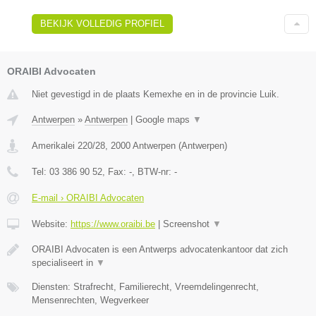
BEKIJK VOLLEDIG PROFIEL
ORAIBI Advocaten
Niet gevestigd in de plaats Kemexhe en in de provincie Luik.
Antwerpen
»
Antwerpen
|
Google maps
▼
Amerikalei 220/28
,
2000
Antwerpen
(
Antwerpen
)
Tel:
03 386 90 52
, Fax:
-
, BTW-nr:
-
E-mail › ORAIBI Advocaten
Website:
https://www.oraibi.be
|
Screenshot
▼
ORAIBI Advocaten is een Antwerps advocatenkantoor dat zich
specialiseert in
▼
Diensten: Strafrecht, Familierecht, Vreemdelingenrecht,
Mensenrechten, Wegverkeer