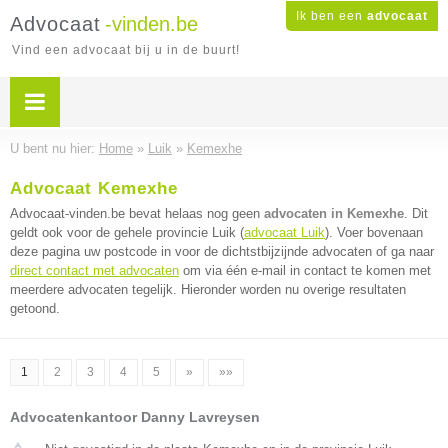
Ik ben een
advocaat
Advocaat
-vinden.be
Vind een advocaat bij u in de buurt!
U bent nu hier:
Home
»
Luik
»
Kemexhe
Advocaat Kemexhe
Advocaat-vinden.be bevat helaas nog geen
advocaten in Kemexhe
. Dit
geldt ook voor de gehele provincie Luik (
advocaat Luik
). Voer bovenaan
deze pagina uw postcode in voor de dichtstbijzijnde advocaten of ga naar
direct contact met advocaten
om via één e-mail in contact te komen met
meerdere advocaten tegelijk. Hieronder worden nu overige resultaten
getoond.
1
2
3
4
5
»
»»
Advocatenkantoor Danny Lavreysen