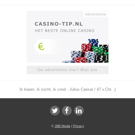
Uw advertentie hier? Mail ons
Ik kwam, ik zocht, ik vond - Julius Caesar / 47 v.Chr. ;)
©
JBB Media
|
Privacy