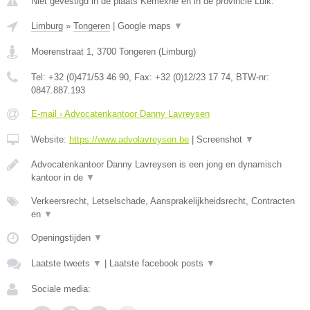
Niet gevestigd in de plaats Kemexhe en in de provincie Luik.
Limburg
»
Tongeren
|
Google maps
▼
Moerenstraat 1
,
3700
Tongeren
(
Limburg
)
Tel:
+32 (0)471/53 46 90
, Fax:
+32 (0)12/23 17 74
, BTW-nr:
0847.887.193
E-mail › Advocatenkantoor Danny Lavreysen
Website:
https://www.advolavreysen.be
|
Screenshot
▼
Advocatenkantoor Danny Lavreysen is een jong en dynamisch
kantoor in de
▼
Verkeersrecht, Letselschade, Aansprakelijkheidsrecht, Contracten
en
▼
Openingstijden
▼
Laatste tweets
▼
|
Laatste facebook posts
▼
Sociale media: