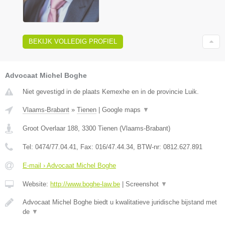
BEKIJK VOLLEDIG PROFIEL
Advocaat Michel Boghe
Niet gevestigd in de plaats Kemexhe en in de provincie Luik.
Vlaams-Brabant
»
Tienen
|
Google maps
▼
Groot Overlaar 188
,
3300
Tienen
(
Vlaams-Brabant
)
Tel:
0474/77.04.41
, Fax:
016/47.44.34
, BTW-nr:
​0812.627.891
E-mail › Advocaat Michel Boghe
Website:
http://www.boghe-law.be
|
Screenshot
▼
Advocaat Michel Boghe biedt u kwalitatieve juridische bijstand met
de
▼