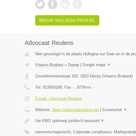
BEKIJK VOLLEDIG PROFIEL
Advocaat Reulens
Niet gevestigd in de plaats Hollogne sur Geer en in de pro
Vlaams-Brabant
»
Dworp
|
Google maps
▼
Zevenbronnenstraat 100
,
1653
Dworp
(
Vlaams-Brabant
)
Tel:
023059168
, Fax:
-
, BTW-nr:
-
E-mail › Advocaat Reulens
Website:
https://advocaatreulens.be
|
Screenshot
▼
Uw KMO optimaal juridisch bestuurd
▼
vennootschapsrecht, Corporate compliance, Marktpraktij