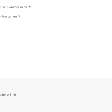
isch kantoor in de
▼
ontracten en
▼
vincie Luik.