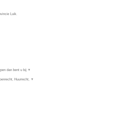
vincie Luik.
rpen dan bent u bij
▼
penrecht, Huurrecht,
▼