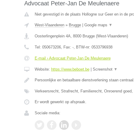
Advocaat Peter-Jan De Meulenaere
Niet gevestigd in de plaats Hollogne sur Geer en in de pro
West-Vlaanderen
»
Brugge
|
Google maps
▼
Oosterlingenplein 4A
,
8000
Brugge
(
West-Vlaanderen
)
Tel:
050673206
, Fax:
-
, BTW-nr:
0533796938
E-mail › Advocaat Peter-Jan De Meulenaere
Website:
https://www.beboet.be
|
Screenshot
▼
Persoonlijke en betaalbare dienstverlening staan centraal
Verkeersrecht, Strafrecht, Familierecht, Onroerend goed
Er wordt gewerkt op afspraak.
Sociale media: