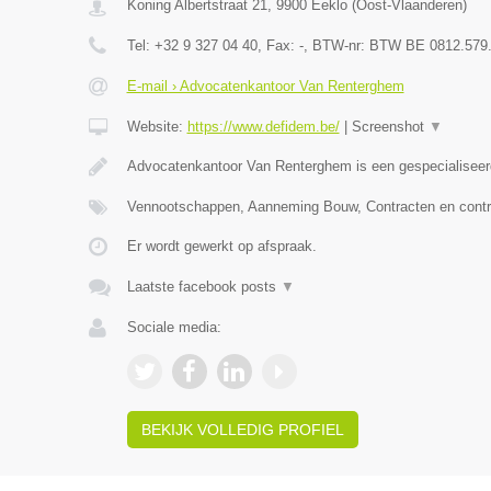
Koning Albertstraat 21
,
9900
Eeklo
(
Oost-Vlaanderen
)
Tel:
+32 9 327 04 40
, Fax:
-
, BTW-nr:
BTW BE 0812.579
E-mail › Advocatenkantoor Van Renterghem
Website:
https://www.defidem.be/
|
Screenshot
▼
Advocatenkantoor Van Renterghem is een gespecialiseer
Vennootschappen, Aanneming Bouw, Contracten en contr
Er wordt gewerkt op afspraak.
Laatste facebook posts
▼
Sociale media:
BEKIJK VOLLEDIG PROFIEL