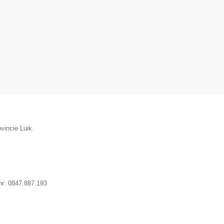
vincie Luik.
nr:
0847.887.193