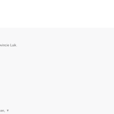
vincie Luik.
ken,
▼