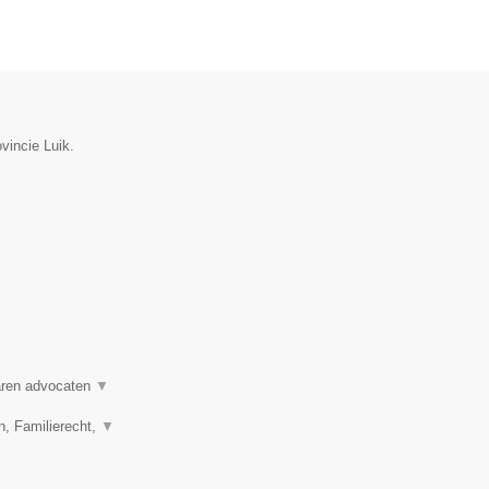
vincie Luik.
varen advocaten
▼
n, Familierecht,
▼