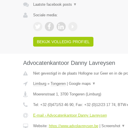
Laatste facebook posts
▼
Sociale media:
BEKIJK VOLLEDIG PROFIEL
Advocatenkantoor Danny Lavreysen
Niet gevestigd in de plaats Hollogne sur Geer en in de pro
Limburg
»
Tongeren
|
Google maps
▼
Moerenstraat 1
,
3700
Tongeren
(
Limburg
)
Tel:
+32 (0)471/53 46 90
, Fax:
+32 (0)12/23 17 74
, BTW-
E-mail › Advocatenkantoor Danny Lavreysen
Website:
https://www.advolavreysen.be
|
Screenshot
▼