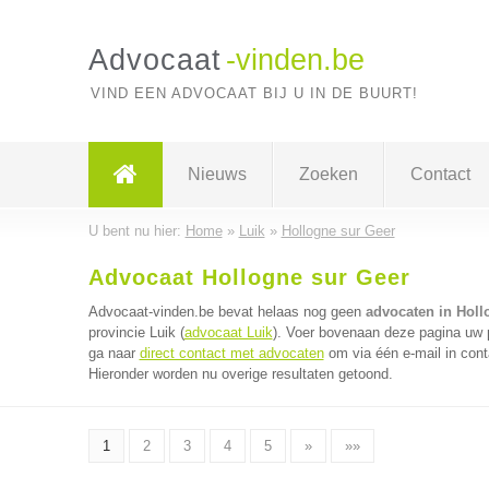
Advocaat
-vinden.be
VIND EEN ADVOCAAT BIJ U IN DE BUURT!
Nieuws
Zoeken
Contact
U bent nu hier:
Home
»
Luik
»
Hollogne sur Geer
Advocaat Hollogne sur Geer
Advocaat-vinden.be bevat helaas nog geen
advocaten in Holl
provincie Luik (
advocaat Luik
). Voer bovenaan deze pagina uw p
ga naar
direct contact met advocaten
om via één e-mail in cont
Hieronder worden nu overige resultaten getoond.
1
2
3
4
5
»
»»