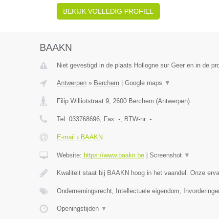
BEKIJK VOLLEDIG PROFIEL
BAAKN
Niet gevestigd in de plaats Hollogne sur Geer en in de pro
Antwerpen
»
Berchem
|
Google maps
▼
Filip Williotstraat 9
,
2600
Berchem
(
Antwerpen
)
Tel:
033768696
, Fax:
-
, BTW-nr:
-
E-mail › BAAKN
Website:
https://www.baakn.be
|
Screenshot
▼
Kwaliteit staat bij BAAKN hoog in het vaandel. Onze er
Ondernemingsrecht, Intellectuele eigendom, Invorderinge
Openingstijden
▼