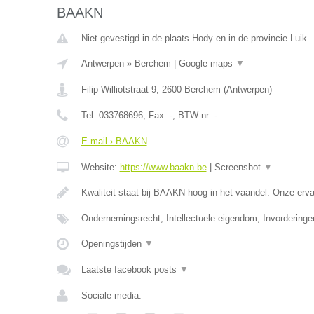
BAAKN
Niet gevestigd in de plaats Hody en in de provincie Luik.
Antwerpen
»
Berchem
|
Google maps
▼
Filip Williotstraat 9
,
2600
Berchem
(
Antwerpen
)
Tel:
033768696
, Fax:
-
, BTW-nr:
-
E-mail › BAAKN
Website:
https://www.baakn.be
|
Screenshot
▼
Kwaliteit staat bij BAAKN hoog in het vaandel. Onze er
Ondernemingsrecht, Intellectuele eigendom, Invorderinge
Openingstijden
▼
Laatste facebook posts
▼
Sociale media: