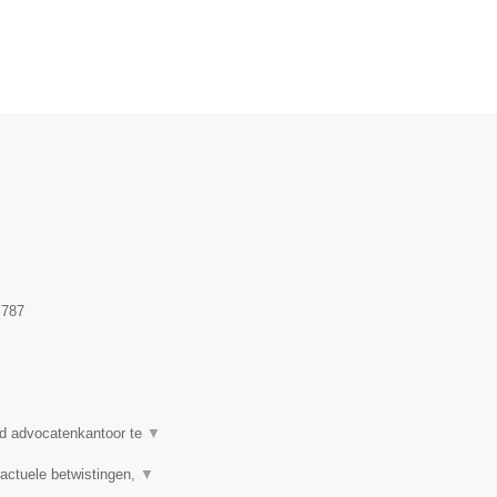
.787
d advocatenkantoor te
▼
actuele betwistingen,
▼