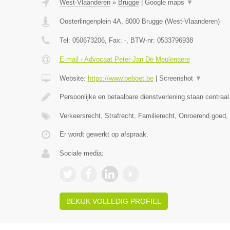
West-Vlaanderen
»
Brugge
|
Google maps
▼
Oosterlingenplein 4A
,
8000
Brugge
(
West-Vlaanderen
)
Tel:
050673206
, Fax:
-
, BTW-nr:
0533796938
E-mail › Advocaat Peter-Jan De Meulenaere
Website:
https://www.beboet.be
|
Screenshot
▼
Persoonlijke en betaalbare dienstverlening staan centraal
Verkeersrecht, Strafrecht, Familierecht, Onroerend goed
Er wordt gewerkt op afspraak.
Sociale media:
BEKIJK VOLLEDIG PROFIEL