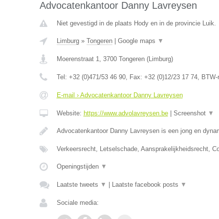
Advocatenkantoor Danny Lavreysen
Niet gevestigd in de plaats Hody en in de provincie Luik.
Limburg
»
Tongeren
|
Google maps
▼
Moerenstraat 1
,
3700
Tongeren
(
Limburg
)
Tel:
+32 (0)471/53 46 90
, Fax:
+32 (0)12/23 17 74
, BTW-
E-mail › Advocatenkantoor Danny Lavreysen
Website:
https://www.advolavreysen.be
|
Screenshot
▼
Advocatenkantoor Danny Lavreysen is een jong en dynam
Verkeersrecht, Letselschade, Aansprakelijkheidsrecht, C
Openingstijden
▼
Laatste tweets
▼
|
Laatste facebook posts
▼
Sociale media: