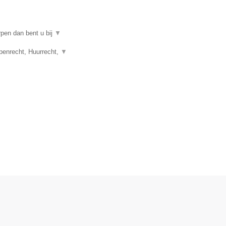
rpen dan bent u bij
▼
penrecht, Huurrecht,
▼