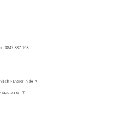
nr:
0847.887.193
isch kantoor in de
▼
ontracten en
▼