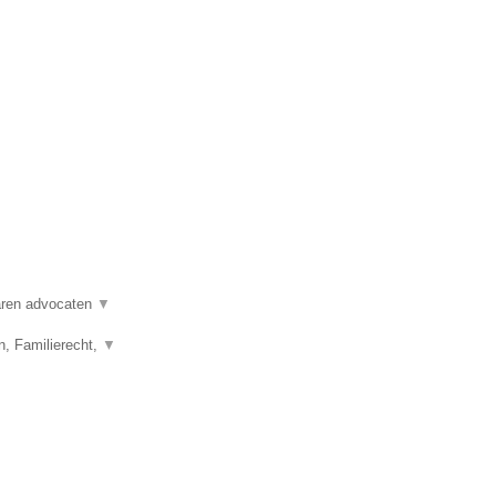
varen advocaten
▼
n, Familierecht,
▼