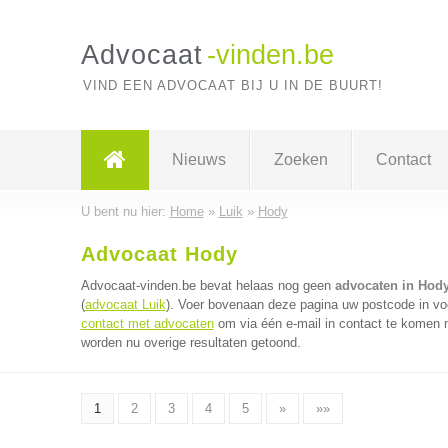
Advocaat
-vinden.be
VIND EEN ADVOCAAT BIJ U IN DE BUURT!
Nieuws
Zoeken
Contact
U bent nu hier:
Home
»
Luik
»
Hody
Advocaat Hody
Advocaat-vinden.be bevat helaas nog geen
advocaten in Hod
(
advocaat Luik
). Voer bovenaan deze pagina uw postcode in voo
contact met advocaten
om via één e-mail in contact te komen 
worden nu overige resultaten getoond.
1
2
3
4
5
»
»»