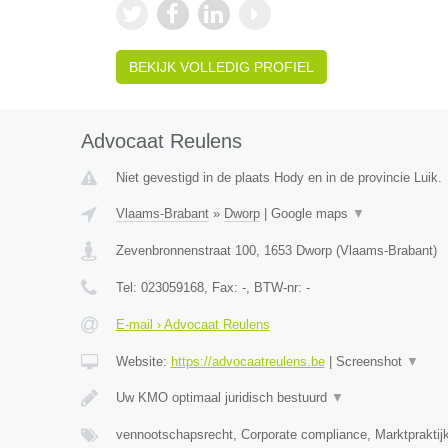
BEKIJK VOLLEDIG PROFIEL
Advocaat Reulens
Niet gevestigd in de plaats Hody en in de provincie Luik.
Vlaams-Brabant
»
Dworp
|
Google maps
▼
Zevenbronnenstraat 100
,
1653
Dworp
(
Vlaams-Brabant
)
Tel:
023059168
, Fax:
-
, BTW-nr:
-
E-mail › Advocaat Reulens
Website:
https://advocaatreulens.be
|
Screenshot
▼
Uw KMO optimaal juridisch bestuurd
▼
vennootschapsrecht, Corporate compliance, Marktpraktij