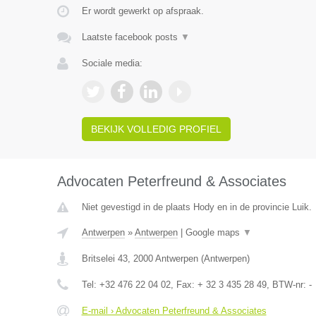
Er wordt gewerkt op afspraak.
Laatste facebook posts
▼
Sociale media:
BEKIJK VOLLEDIG PROFIEL
Advocaten Peterfreund & Associates
Niet gevestigd in de plaats Hody en in de provincie Luik.
Antwerpen
»
Antwerpen
|
Google maps
▼
Britselei 43
,
2000
Antwerpen
(
Antwerpen
)
Tel:
+32 476 22 04 02
, Fax:
+ 32 3 435 28 49
, BTW-nr:
-
E-mail › Advocaten Peterfreund & Associates