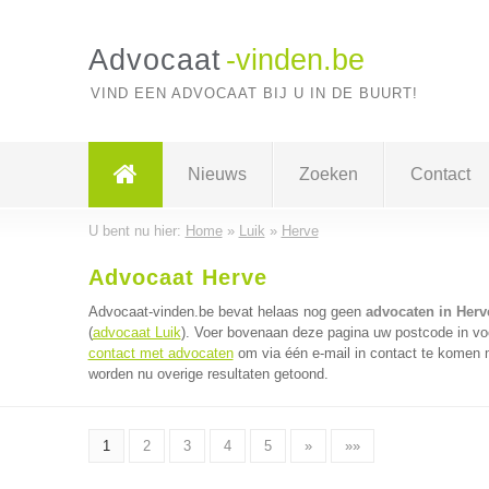
Advocaat
-vinden.be
VIND EEN ADVOCAAT BIJ U IN DE BUURT!
Nieuws
Zoeken
Contact
U bent nu hier:
Home
»
Luik
»
Herve
Advocaat Herve
Advocaat-vinden.be bevat helaas nog geen
advocaten in Herv
(
advocaat Luik
). Voer bovenaan deze pagina uw postcode in voo
contact met advocaten
om via één e-mail in contact te komen 
worden nu overige resultaten getoond.
1
2
3
4
5
»
»»