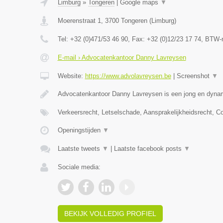
Limburg
»
Tongeren
|
Google maps
▼
Moerenstraat 1
,
3700
Tongeren
(
Limburg
)
Tel:
+32 (0)471/53 46 90
, Fax:
+32 (0)12/23 17 74
, BTW-
E-mail › Advocatenkantoor Danny Lavreysen
Website:
https://www.advolavreysen.be
|
Screenshot
▼
Advocatenkantoor Danny Lavreysen is een jong en dynam
Verkeersrecht, Letselschade, Aansprakelijkheidsrecht, C
Openingstijden
▼
Laatste tweets
▼
|
Laatste facebook posts
▼
Sociale media:
BEKIJK VOLLEDIG PROFIEL