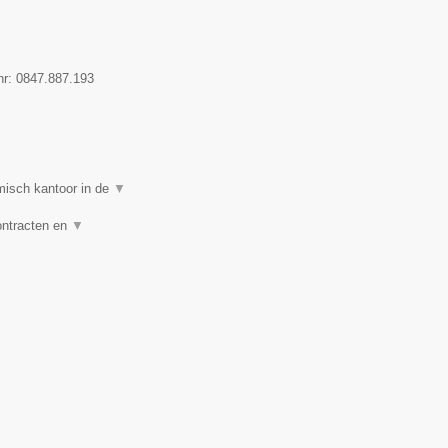
nr:
0847.887.193
isch kantoor in de
▼
ontracten en
▼