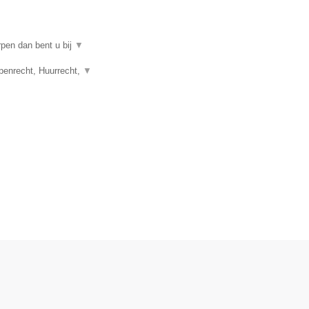
rpen dan bent u bij
▼
penrecht, Huurrecht,
▼