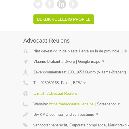
BEKIJK VOLLEDIG PROFIEL
Advocaat Reulens
Niet gevestigd in de plaats Herve en in de provincie Luik.
Vlaams-Brabant
»
Dworp
|
Google maps
▼
Zevenbronnenstraat 100
,
1653
Dworp
(
Vlaams-Brabant
)
Tel:
023059168
, Fax:
-
, BTW-nr:
-
E-mail › Advocaat Reulens
Website:
https://advocaatreulens.be
|
Screenshot
▼
Uw KMO optimaal juridisch bestuurd
▼
vennootschapsrecht, Corporate compliance, Marktpraktij