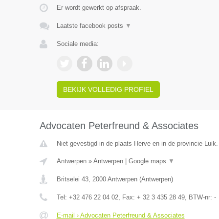
Er wordt gewerkt op afspraak.
Laatste facebook posts
▼
Sociale media:
BEKIJK VOLLEDIG PROFIEL
Advocaten Peterfreund & Associates
Niet gevestigd in de plaats Herve en in de provincie Luik.
Antwerpen
»
Antwerpen
|
Google maps
▼
Britselei 43
,
2000
Antwerpen
(
Antwerpen
)
Tel:
+32 476 22 04 02
, Fax:
+ 32 3 435 28 49
, BTW-nr:
-
E-mail › Advocaten Peterfreund & Associates