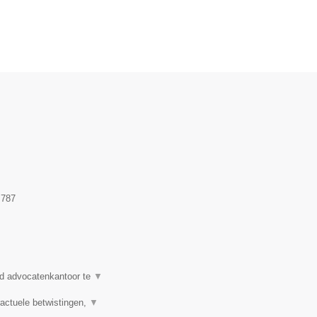
.787
d advocatenkantoor te
▼
actuele betwistingen,
▼