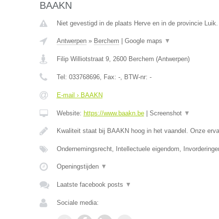
BAAKN
Niet gevestigd in de plaats Herve en in de provincie Luik.
Antwerpen
»
Berchem
|
Google maps
▼
Filip Williotstraat 9
,
2600
Berchem
(
Antwerpen
)
Tel:
033768696
, Fax:
-
, BTW-nr:
-
E-mail › BAAKN
Website:
https://www.baakn.be
|
Screenshot
▼
Kwaliteit staat bij BAAKN hoog in het vaandel. Onze er
Ondernemingsrecht, Intellectuele eigendom, Invorderinge
Openingstijden
▼
Laatste facebook posts
▼
Sociale media: