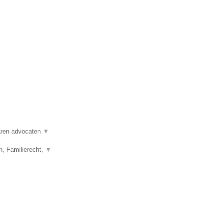
varen advocaten
▼
n, Familierecht,
▼