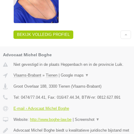
BEKIJK VOLLEDIG PROFIEL
Advocaat Michel Boghe
Niet gevestigd in de plaats Heppenbach en in de provincie Luik.
Vlaams-Brabant
»
Tienen
|
Google maps
▼
Groot Overlaar 188
,
3300
Tienen
(
Vlaams-Brabant
)
Tel:
0474/77.04.41
, Fax:
016/47.44.34
, BTW-nr:
​0812.627.891
E-mail › Advocaat Michel Boghe
Website:
http://www.boghe-law.be
|
Screenshot
▼
Advocaat Michel Boghe biedt u kwalitatieve juridische bijstand met