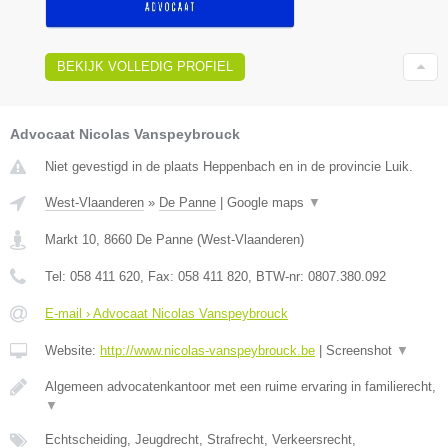
BEKIJK VOLLEDIG PROFIEL
Advocaat Nicolas Vanspeybrouck
Niet gevestigd in de plaats Heppenbach en in de provincie Luik.
West-Vlaanderen
»
De Panne
|
Google maps
▼
Markt 10
,
8660
De Panne
(
West-Vlaanderen
)
Tel:
058 411 620
, Fax:
058 411 820
, BTW-nr:
0807.380.092
E-mail › Advocaat Nicolas Vanspeybrouck
Website:
http://www.nicolas-vanspeybrouck.be
|
Screenshot
▼
Algemeen advocatenkantoor met een ruime ervaring in familierecht,
▼
Echtscheiding, Jeugdrecht, Strafrecht, Verkeersrecht,