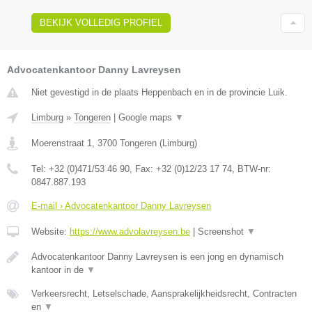
BEKIJK VOLLEDIG PROFIEL
Advocatenkantoor Danny Lavreysen
Niet gevestigd in de plaats Heppenbach en in de provincie Luik.
Limburg
»
Tongeren
|
Google maps
▼
Moerenstraat 1
,
3700
Tongeren
(
Limburg
)
Tel:
+32 (0)471/53 46 90
, Fax:
+32 (0)12/23 17 74
, BTW-nr:
0847.887.193
E-mail › Advocatenkantoor Danny Lavreysen
Website:
https://www.advolavreysen.be
|
Screenshot
▼
Advocatenkantoor Danny Lavreysen is een jong en dynamisch
kantoor in de
▼
Verkeersrecht, Letselschade, Aansprakelijkheidsrecht, Contracten
en
▼