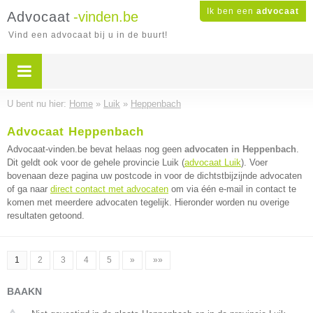
Ik ben een
advocaat
Advocaat
-vinden.be
Vind een advocaat bij u in de buurt!
U bent nu hier:
Home
»
Luik
»
Heppenbach
Advocaat Heppenbach
Advocaat-vinden.be bevat helaas nog geen
advocaten in Heppenbach
.
Dit geldt ook voor de gehele provincie Luik (
advocaat Luik
). Voer
bovenaan deze pagina uw postcode in voor de dichtstbijzijnde advocaten
of ga naar
direct contact met advocaten
om via één e-mail in contact te
komen met meerdere advocaten tegelijk. Hieronder worden nu overige
resultaten getoond.
1
2
3
4
5
»
»»
BAAKN