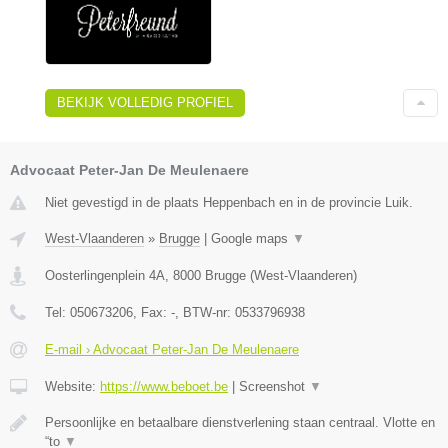
BEKIJK VOLLEDIG PROFIEL
Advocaat Peter-Jan De Meulenaere
Niet gevestigd in de plaats Heppenbach en in de provincie Luik.
West-Vlaanderen
»
Brugge
|
Google maps
▼
Oosterlingenplein 4A
,
8000
Brugge
(
West-Vlaanderen
)
Tel:
050673206
, Fax:
-
, BTW-nr:
0533796938
E-mail › Advocaat Peter-Jan De Meulenaere
Website:
https://www.beboet.be
|
Screenshot
▼
Persoonlijke en betaalbare dienstverlening staan centraal. Vlotte en
“to
▼