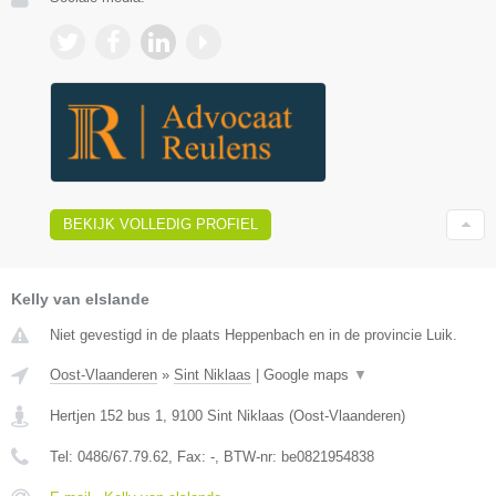
BEKIJK VOLLEDIG PROFIEL
Kelly van elslande
Niet gevestigd in de plaats Heppenbach en in de provincie Luik.
Oost-Vlaanderen
»
Sint Niklaas
|
Google maps
▼
Hertjen 152 bus 1
,
9100
Sint Niklaas
(
Oost-Vlaanderen
)
Tel:
0486/67.79.62
, Fax:
-
, BTW-nr:
be0821954838