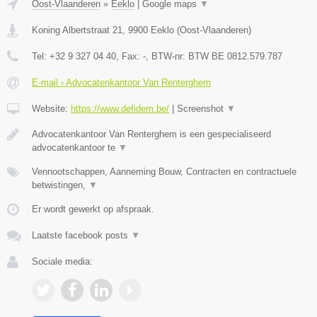
Oost-Vlaanderen
»
Eeklo
|
Google maps
▼
Koning Albertstraat 21
,
9900
Eeklo
(
Oost-Vlaanderen
)
Tel:
+32 9 327 04 40
, Fax:
-
, BTW-nr:
BTW BE 0812.579.787
E-mail › Advocatenkantoor Van Renterghem
Website:
https://www.defidem.be/
|
Screenshot
▼
Advocatenkantoor Van Renterghem is een gespecialiseerd
advocatenkantoor te
▼
Vennootschappen, Aanneming Bouw, Contracten en contractuele
betwistingen,
▼
Er wordt gewerkt op afspraak.
Laatste facebook posts
▼
Sociale media: