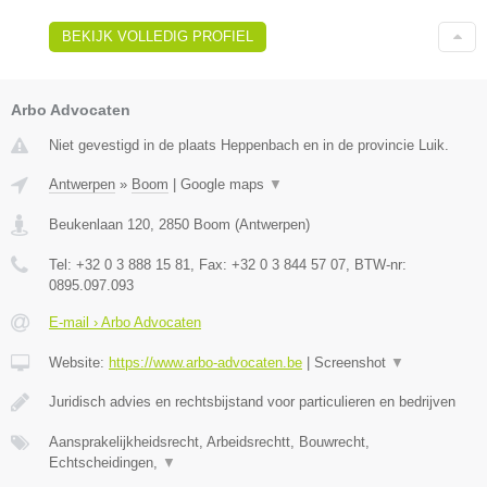
BEKIJK VOLLEDIG PROFIEL
Arbo Advocaten
Niet gevestigd in de plaats Heppenbach en in de provincie Luik.
Antwerpen
»
Boom
|
Google maps
▼
Beukenlaan 120
,
2850
Boom
(
Antwerpen
)
Tel:
+32 0 3 888 15 81
, Fax:
+32 0 3 844 57 07
, BTW-nr:
0895.097.093
E-mail › Arbo Advocaten
Website:
https://www.arbo-advocaten.be
|
Screenshot
▼
Juridisch advies en rechtsbijstand voor particulieren en bedrijven
Aansprakelijkheidsrecht, Arbeidsrechtt, Bouwrecht,
Echtscheidingen,
▼