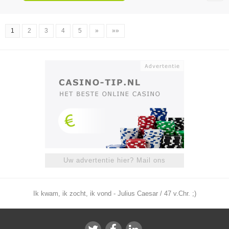
1
2
3
4
5
»
»»
Uw advertentie hier? Mail ons
Ik kwam, ik zocht, ik vond - Julius Caesar / 47 v.Chr. ;)