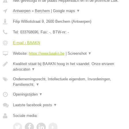
Niet gevestigd in de plaats Heppenbach en in de provincie Luik.
Antwerpen
»
Berchem
|
Google maps
▼
Filip Williotstraat 9
,
2600
Berchem
(
Antwerpen
)
Tel:
033768696
, Fax:
-
, BTW-nr:
-
E-mail › BAAKN
Website:
https://www.baakn.be
|
Screenshot
▼
Kwaliteit staat bij BAAKN hoog in het vaandel. Onze ervaren
advocaten
▼
Ondernemingsrecht, Intellectuele eigendom, Invorderingen,
Familierecht,
▼
Openingstijden
▼
Laatste facebook posts
▼
Sociale media: