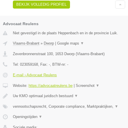
BEKIJK VOLLEDIG PROFIEL
Advocaat Reulens
Niet gevestigd in de plaats Heppenbach en in de provincie Luik.
Vlaams-Brabant
»
Dworp
|
Google maps
▼
Zevenbronnenstraat 100
,
1653
Dworp
(
Vlaams-Brabant
)
Tel:
023059168
, Fax:
-
, BTW-nr:
-
E-mail › Advocaat Reulens
Website:
https://advocaatreulens.be
|
Screenshot
▼
Uw KMO optimaal juridisch bestuurd
▼
vennootschapsrecht, Corporate compliance, Marktpraktijken,
▼
Openingstijden
▼
Sociale media: