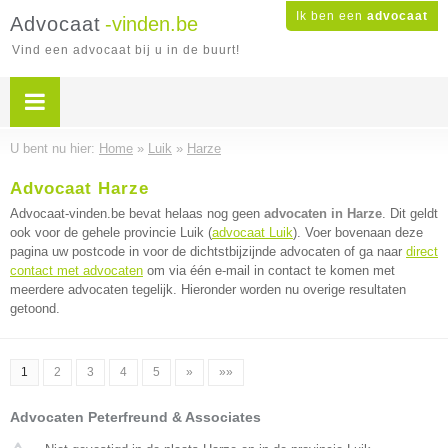
Ik ben een
advocaat
Advocaat
-vinden.be
Vind een advocaat bij u in de buurt!
U bent nu hier:
Home
»
Luik
»
Harze
Advocaat Harze
Advocaat-vinden.be bevat helaas nog geen
advocaten in Harze
. Dit geldt
ook voor de gehele provincie Luik (
advocaat Luik
). Voer bovenaan deze
pagina uw postcode in voor de dichtstbijzijnde advocaten of ga naar
direct
contact met advocaten
om via één e-mail in contact te komen met
meerdere advocaten tegelijk. Hieronder worden nu overige resultaten
getoond.
1
2
3
4
5
»
»»
Advocaten Peterfreund & Associates