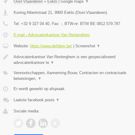
Oost-Vlaanderen
»
Eeklo
|
Google maps
▼
Koning Albertstraat 21
,
9900
Eeklo
(
Oost-Vlaanderen
)
Tel:
+32 9 327 04 40
, Fax:
-
, BTW-nr:
BTW BE 0812.579.787
E-mail › Advocatenkantoor Van Renterghem
Website:
https://www.defidem.be/
|
Screenshot
▼
Advocatenkantoor Van Renterghem is een gespecialiseerd
advocatenkantoor te
▼
Vennootschappen, Aanneming Bouw, Contracten en contractuele
betwistingen,
▼
Er wordt gewerkt op afspraak.
Laatste facebook posts
▼
Sociale media: