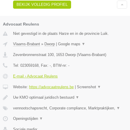
BEKIJK VOLLEDIG PROFIEL
Advocaat Reulens
Niet gevestigd in de plaats Harze en in de provincie Luik.
Vlaams-Brabant
»
Dworp
|
Google maps
▼
Zevenbronnenstraat 100
,
1653
Dworp
(
Vlaams-Brabant
)
Tel:
023059168
, Fax:
-
, BTW-nr:
-
E-mail › Advocaat Reulens
Website:
https://advocaatreulens.be
|
Screenshot
▼
Uw KMO optimaal juridisch bestuurd
▼
vennootschapsrecht, Corporate compliance, Marktpraktijken,
▼
Openingstijden
▼
Sociale media: