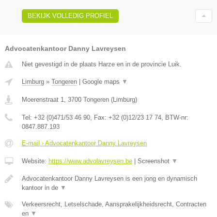
BEKIJK VOLLEDIG PROFIEL
Advocatenkantoor Danny Lavreysen
Niet gevestigd in de plaats Harze en in de provincie Luik.
Limburg
»
Tongeren
|
Google maps
▼
Moerenstraat 1
,
3700
Tongeren
(
Limburg
)
Tel:
+32 (0)471/53 46 90
, Fax:
+32 (0)12/23 17 74
, BTW-nr:
0847.887.193
E-mail › Advocatenkantoor Danny Lavreysen
Website:
https://www.advolavreysen.be
|
Screenshot
▼
Advocatenkantoor Danny Lavreysen is een jong en dynamisch
kantoor in de
▼
Verkeersrecht, Letselschade, Aansprakelijkheidsrecht, Contracten
en
▼