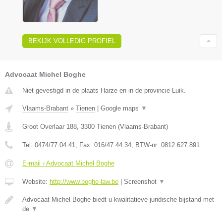
BEKIJK VOLLEDIG PROFIEL
Advocaat Michel Boghe
Niet gevestigd in de plaats Harze en in de provincie Luik.
Vlaams-Brabant
»
Tienen
|
Google maps
▼
Groot Overlaar 188
,
3300
Tienen
(
Vlaams-Brabant
)
Tel:
0474/77.04.41
, Fax:
016/47.44.34
, BTW-nr:
​0812.627.891
E-mail › Advocaat Michel Boghe
Website:
http://www.boghe-law.be
|
Screenshot
▼
Advocaat Michel Boghe biedt u kwalitatieve juridische bijstand met
de
▼