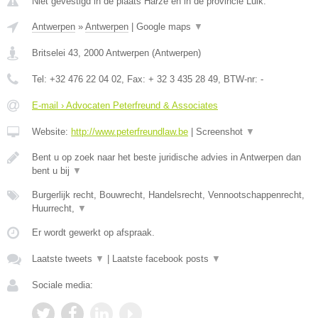
Niet gevestigd in de plaats Harze en in de provincie Luik.
Antwerpen
»
Antwerpen
|
Google maps
▼
Britselei 43
,
2000
Antwerpen
(
Antwerpen
)
Tel:
+32 476 22 04 02
, Fax:
+ 32 3 435 28 49
, BTW-nr:
-
E-mail › Advocaten Peterfreund & Associates
Website:
http://www.peterfreundlaw.be
|
Screenshot
▼
Bent u op zoek naar het beste juridische advies in Antwerpen dan
bent u bij
▼
Burgerlijk recht, Bouwrecht, Handelsrecht, Vennootschappenrecht,
Huurrecht,
▼
Er wordt gewerkt op afspraak.
Laatste tweets
▼
|
Laatste facebook posts
▼
Sociale media: