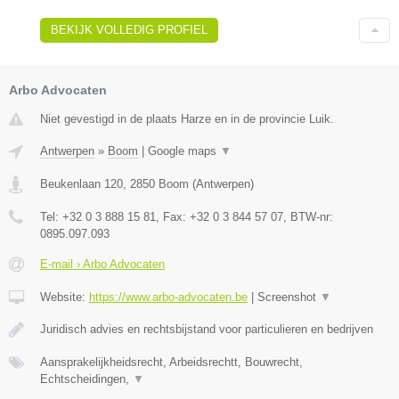
BEKIJK VOLLEDIG PROFIEL
Arbo Advocaten
Niet gevestigd in de plaats Harze en in de provincie Luik.
Antwerpen
»
Boom
|
Google maps
▼
Beukenlaan 120
,
2850
Boom
(
Antwerpen
)
Tel:
+32 0 3 888 15 81
, Fax:
+32 0 3 844 57 07
, BTW-nr:
0895.097.093
E-mail › Arbo Advocaten
Website:
https://www.arbo-advocaten.be
|
Screenshot
▼
Juridisch advies en rechtsbijstand voor particulieren en bedrijven
Aansprakelijkheidsrecht, Arbeidsrechtt, Bouwrecht,
Echtscheidingen,
▼