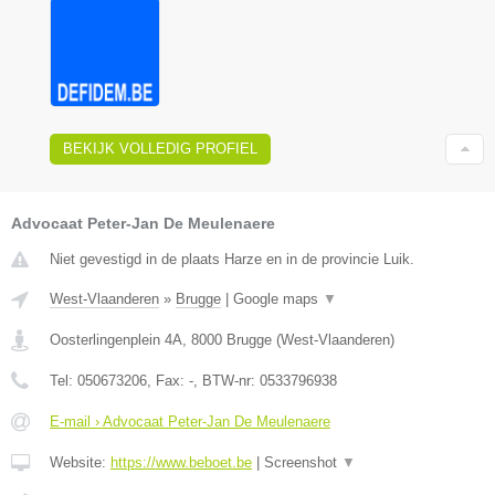
BEKIJK VOLLEDIG PROFIEL
Advocaat Peter-Jan De Meulenaere
Niet gevestigd in de plaats Harze en in de provincie Luik.
West-Vlaanderen
»
Brugge
|
Google maps
▼
Oosterlingenplein 4A
,
8000
Brugge
(
West-Vlaanderen
)
Tel:
050673206
, Fax:
-
, BTW-nr:
0533796938
E-mail › Advocaat Peter-Jan De Meulenaere
Website:
https://www.beboet.be
|
Screenshot
▼