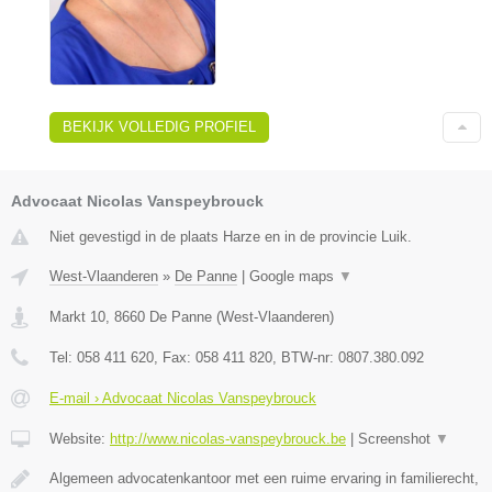
BEKIJK VOLLEDIG PROFIEL
Advocaat Nicolas Vanspeybrouck
Niet gevestigd in de plaats Harze en in de provincie Luik.
West-Vlaanderen
»
De Panne
|
Google maps
▼
Markt 10
,
8660
De Panne
(
West-Vlaanderen
)
Tel:
058 411 620
, Fax:
058 411 820
, BTW-nr:
0807.380.092
E-mail › Advocaat Nicolas Vanspeybrouck
Website:
http://www.nicolas-vanspeybrouck.be
|
Screenshot
▼
Algemeen advocatenkantoor met een ruime ervaring in familierecht,