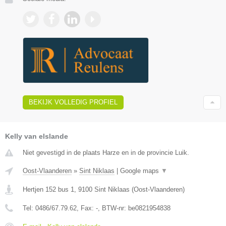
BEKIJK VOLLEDIG PROFIEL
Kelly van elslande
Niet gevestigd in de plaats Harze en in de provincie Luik.
Oost-Vlaanderen
»
Sint Niklaas
|
Google maps
▼
Hertjen 152 bus 1
,
9100
Sint Niklaas
(
Oost-Vlaanderen
)
Tel:
0486/67.79.62
, Fax:
-
, BTW-nr:
be0821954838