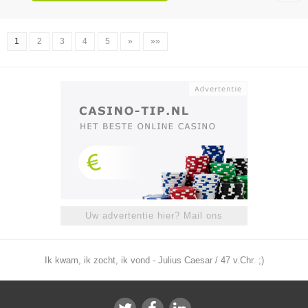
1
2
3
4
5
»
»»
Uw advertentie hier? Mail ons
Ik kwam, ik zocht, ik vond - Julius Caesar / 47 v.Chr. ;)