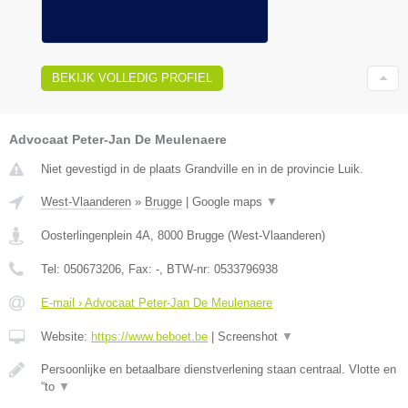
BEKIJK VOLLEDIG PROFIEL
Advocaat Peter-Jan De Meulenaere
Niet gevestigd in de plaats Grandville en in de provincie Luik.
West-Vlaanderen
»
Brugge
|
Google maps
▼
Oosterlingenplein 4A
,
8000
Brugge
(
West-Vlaanderen
)
Tel:
050673206
, Fax:
-
, BTW-nr:
0533796938
E-mail › Advocaat Peter-Jan De Meulenaere
Website:
https://www.beboet.be
|
Screenshot
▼
Persoonlijke en betaalbare dienstverlening staan centraal. Vlotte en
“to
▼