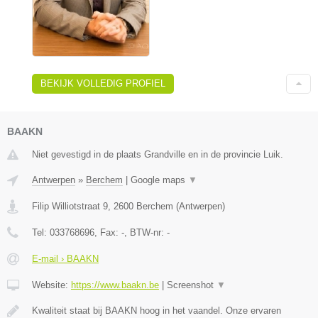
BEKIJK VOLLEDIG PROFIEL
BAAKN
Niet gevestigd in de plaats Grandville en in de provincie Luik.
Antwerpen
»
Berchem
|
Google maps
▼
Filip Williotstraat 9
,
2600
Berchem
(
Antwerpen
)
Tel:
033768696
, Fax:
-
, BTW-nr:
-
E-mail › BAAKN
Website:
https://www.baakn.be
|
Screenshot
▼
Kwaliteit staat bij BAAKN hoog in het vaandel. Onze ervaren