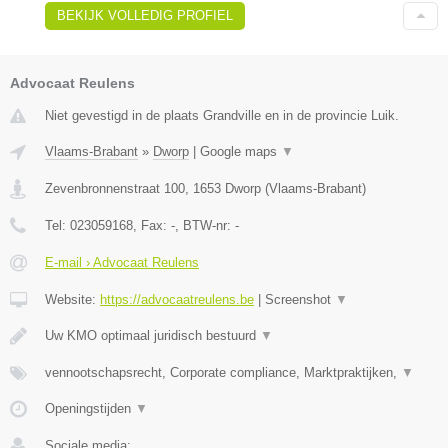
BEKIJK VOLLEDIG PROFIEL
Advocaat Reulens
Niet gevestigd in de plaats Grandville en in de provincie Luik.
Vlaams-Brabant
»
Dworp
|
Google maps
▼
Zevenbronnenstraat 100
,
1653
Dworp
(
Vlaams-Brabant
)
Tel:
023059168
, Fax:
-
, BTW-nr:
-
E-mail › Advocaat Reulens
Website:
https://advocaatreulens.be
|
Screenshot
▼
Uw KMO optimaal juridisch bestuurd
▼
vennootschapsrecht, Corporate compliance, Marktpraktijken,
▼
Openingstijden
▼
Sociale media: