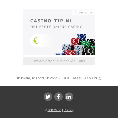
Uw advertentie hier? Mail ons
Ik kwam, ik zocht, ik vond - Julius Caesar / 47 v.Chr. ;)
©
JBB Media
|
Privacy