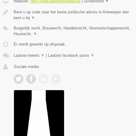
Website:
http://www.peterfreundlaw.be
|
Screenshot
▼
Bent u op zoek naar het beste juridische advies in Antwerpen dan
bent u bij
▼
Burgerlijk recht, Bouwrecht, Handelsrecht, Vennootschappenrecht,
Huurrecht,
▼
Er wordt gewerkt op afspraak.
Laatste tweets
▼
|
Laatste facebook posts
▼
Sociale media: