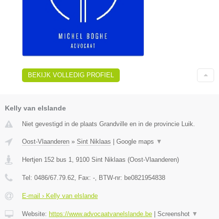
BEKIJK VOLLEDIG PROFIEL
Kelly van elslande
Niet gevestigd in de plaats Grandville en in de provincie Luik.
Oost-Vlaanderen
»
Sint Niklaas
|
Google maps
▼
Hertjen 152 bus 1
,
9100
Sint Niklaas
(
Oost-Vlaanderen
)
Tel:
0486/67.79.62
, Fax:
-
, BTW-nr:
be0821954838
E-mail › Kelly van elslande
Website:
https://www.advocaatvanelslande.be
|
Screenshot
▼