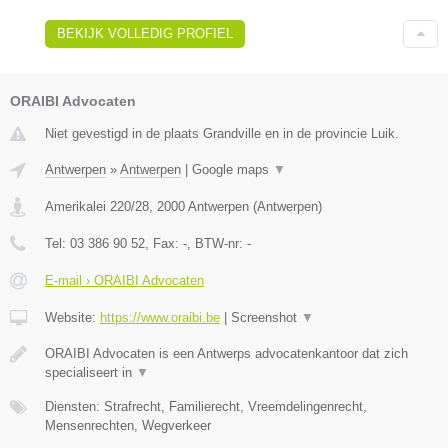
BEKIJK VOLLEDIG PROFIEL
ORAIBI Advocaten
Niet gevestigd in de plaats Grandville en in de provincie Luik.
Antwerpen
»
Antwerpen
|
Google maps
▼
Amerikalei 220/28
,
2000
Antwerpen
(
Antwerpen
)
Tel:
03 386 90 52
, Fax:
-
, BTW-nr:
-
E-mail › ORAIBI Advocaten
Website:
https://www.oraibi.be
|
Screenshot
▼
ORAIBI Advocaten is een Antwerps advocatenkantoor dat zich
specialiseert in
▼
Diensten: Strafrecht, Familierecht, Vreemdelingenrecht,
Mensenrechten, Wegverkeer