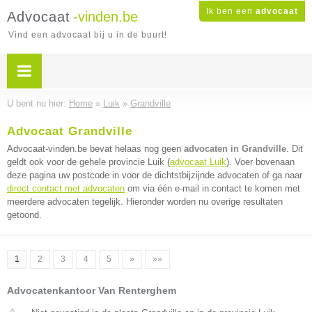
Ik ben een
advocaat
Advocaat
-vinden.be
Vind een advocaat bij u in de buurt!
U bent nu hier:
Home
»
Luik
»
Grandville
Advocaat Grandville
Advocaat-vinden.be bevat helaas nog geen
advocaten in Grandville
. Dit
geldt ook voor de gehele provincie Luik (
advocaat Luik
). Voer bovenaan
deze pagina uw postcode in voor de dichtstbijzijnde advocaten of ga naar
direct contact met advocaten
om via één e-mail in contact te komen met
meerdere advocaten tegelijk. Hieronder worden nu overige resultaten
getoond.
1
2
3
4
5
»
»»
Advocatenkantoor Van Renterghem