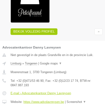
BEKIJK VOLLEDIG PROFIEL
Advocatenkantoor Danny Lavreysen
Niet gevestigd in de plaats Grandville en in de provincie Luik.
Limburg
»
Tongeren
|
Google maps
▼
Moerenstraat 1
,
3700
Tongeren
(
Limburg
)
Tel:
+32 (0)471/53 46 90
, Fax:
+32 (0)12/23 17 74
, BTW-nr:
0847.887.193
E-mail › Advocatenkantoor Danny Lavreysen
Website:
https://www.advolavreysen.be
|
Screenshot
▼