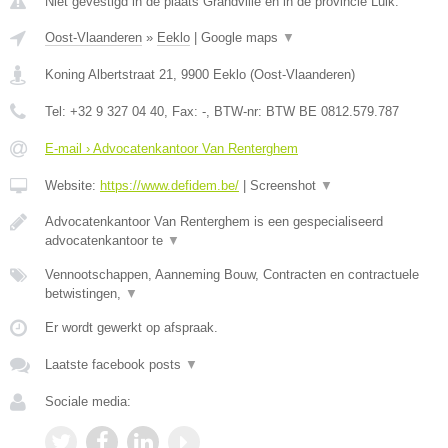
Niet gevestigd in de plaats Grandville en in de provincie Luik.
Oost-Vlaanderen
»
Eeklo
|
Google maps
▼
Koning Albertstraat 21
,
9900
Eeklo
(
Oost-Vlaanderen
)
Tel:
+32 9 327 04 40
, Fax:
-
, BTW-nr:
BTW BE 0812.579.787
E-mail › Advocatenkantoor Van Renterghem
Website:
https://www.defidem.be/
|
Screenshot
▼
Advocatenkantoor Van Renterghem is een gespecialiseerd
advocatenkantoor te
▼
Vennootschappen, Aanneming Bouw, Contracten en contractuele
betwistingen,
▼
Er wordt gewerkt op afspraak.
Laatste facebook posts
▼
Sociale media: