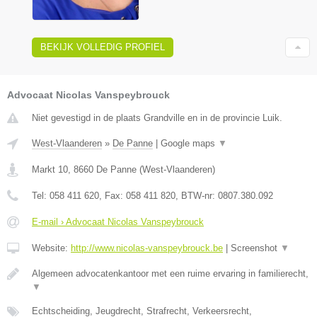
BEKIJK VOLLEDIG PROFIEL
Advocaat Nicolas Vanspeybrouck
Niet gevestigd in de plaats Grandville en in de provincie Luik.
West-Vlaanderen
»
De Panne
|
Google maps
▼
Markt 10
,
8660
De Panne
(
West-Vlaanderen
)
Tel:
058 411 620
, Fax:
058 411 820
, BTW-nr:
0807.380.092
E-mail › Advocaat Nicolas Vanspeybrouck
Website:
http://www.nicolas-vanspeybrouck.be
|
Screenshot
▼
Algemeen advocatenkantoor met een ruime ervaring in familierecht,
▼
Echtscheiding, Jeugdrecht, Strafrecht, Verkeersrecht,