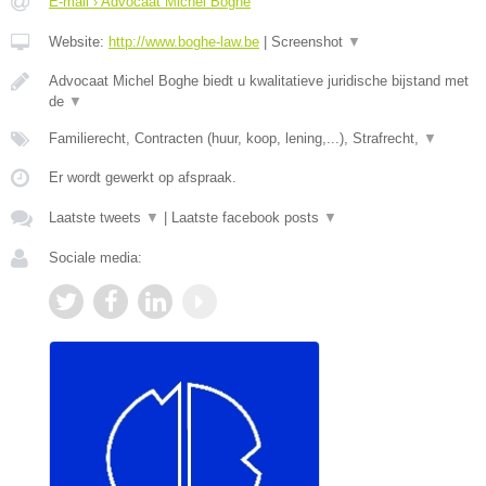
E-mail › Advocaat Michel Boghe
Website:
http://www.boghe-law.be
|
Screenshot
▼
Advocaat Michel Boghe biedt u kwalitatieve juridische bijstand met
de
▼
Familierecht, Contracten (huur, koop, lening,...), Strafrecht,
▼
Er wordt gewerkt op afspraak.
Laatste tweets
▼
|
Laatste facebook posts
▼
Sociale media: