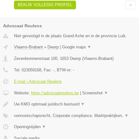
BEKIJK VOLLEDIG PROFIEL
Advocaat Reulens
Niet gevestigd in de plaats Grand Axhe en in de provincie Luik.
Vlaams-Brabant
»
Dworp
|
Google maps
▼
Zevenbronnenstraat 100
,
1653
Dworp
(
Vlaams-Brabant
)
Tel:
023059168
, Fax:
-
, BTW-nr:
-
E-mail › Advocaat Reulens
Website:
https://advocaatreulens.be
|
Screenshot
▼
Uw KMO optimaal juridisch bestuurd
▼
vennootschapsrecht, Corporate compliance, Marktpraktijken,
▼
Openingstijden
▼
Sociale media: