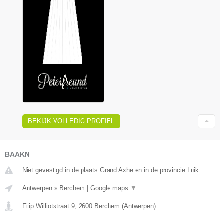
BEKIJK VOLLEDIG PROFIEL
BAAKN
Niet gevestigd in de plaats Grand Axhe en in de provincie Luik.
Antwerpen
»
Berchem
|
Google maps
▼
Filip Williotstraat 9
,
2600
Berchem
(
Antwerpen
)