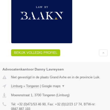
BEKIJK VOLLEDIG PROFIEL
Advocatenkantoor Danny Lavreysen
Niet gevestigd in de plaats Grand Axhe en in de provincie Luik.
Limburg
»
Tongeren
|
Google maps
▼
Moerenstraat 1
,
3700
Tongeren
(
Limburg
)
Tel:
+32 (0)471/53 46 90
, Fax:
+32 (0)12/23 17 74
, BTW-nr:
0847.887.193