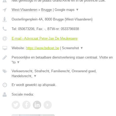
Niet gevestigd in de plaats Grand Axhe en in de provincie Luik.
West-Vlaanderen
»
Brugge
|
Google maps
▼
Oosterlingenplein 4A
,
8000
Brugge
(
West-Vlaanderen
)
Tel:
050673206
, Fax:
-
, BTW-nr:
0533796938
E-mail › Advocaat Peter-Jan De Meulenaere
Website:
https://www.beboet.be
|
Screenshot
▼
Persoonlijke en betaalbare dienstverlening staan centraal. Vlotte en
“to
▼
Verkeersrecht, Strafrecht, Familierecht, Onroerend goed,
Handelsrecht,
▼
Er wordt gewerkt op afspraak.
Sociale media: