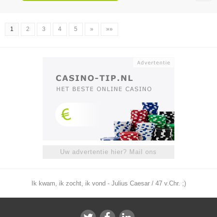
1
2
3
4
5
»
»»
Uw advertentie hier? Mail ons
Ik kwam, ik zocht, ik vond - Julius Caesar / 47 v.Chr. ;)