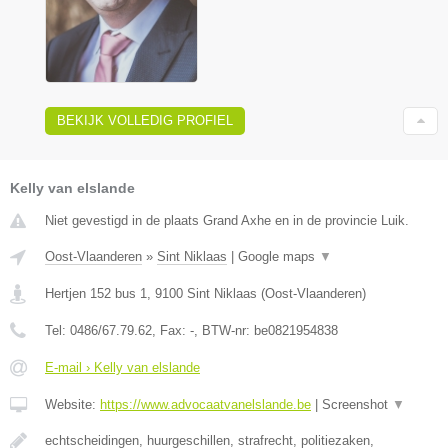
BEKIJK VOLLEDIG PROFIEL
Kelly van elslande
Niet gevestigd in de plaats Grand Axhe en in de provincie Luik.
Oost-Vlaanderen
»
Sint Niklaas
|
Google maps
▼
Hertjen 152 bus 1
,
9100
Sint Niklaas
(
Oost-Vlaanderen
)
Tel:
0486/67.79.62
, Fax:
-
, BTW-nr:
be0821954838
E-mail › Kelly van elslande
Website:
https://www.advocaatvanelslande.be
|
Screenshot
▼
echtscheidingen, huurgeschillen, strafrecht, politiezaken,