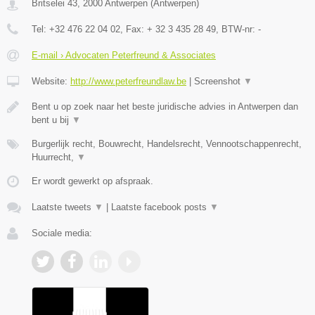
Britselei 43
,
2000
Antwerpen
(
Antwerpen
)
Tel:
+32 476 22 04 02
, Fax:
+ 32 3 435 28 49
, BTW-nr:
-
E-mail › Advocaten Peterfreund & Associates
Website:
http://www.peterfreundlaw.be
|
Screenshot
▼
Bent u op zoek naar het beste juridische advies in Antwerpen dan
bent u bij
▼
Burgerlijk recht, Bouwrecht, Handelsrecht, Vennootschappenrecht,
Huurrecht,
▼
Er wordt gewerkt op afspraak.
Laatste tweets
▼
|
Laatste facebook posts
▼
Sociale media: