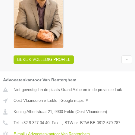
BEKIJK VOLLEDIG PROFIEL
Advocatenkantoor Van Renterghem
Niet gevestigd in de plaats Grand Axhe en in de provincie Luik.
Oost-Vlaanderen
»
Eeklo
|
Google maps
▼
Koning Albertstraat 21
,
9900
Eeklo
(
Oost-Vlaanderen
)
Tel:
+32 9 327 04 40
, Fax:
-
, BTW-nr:
BTW BE 0812.579.787
E-mail › Advocatenkantoor Van Renterghem