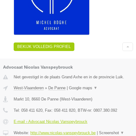
BEKIJK VOLLEDIG PROFIEL
Advocaat Nicolas Vanspeybrouck
Niet gevestigd in de plaats Grand Axhe en in de provincie Luik.
West-Vlaanderen
»
De Panne
|
Google maps
▼
Markt 10
,
8660
De Panne
(
West-Vlaanderen
)
Tel:
058 411 620
, Fax:
058 411 820
, BTW-nr:
0807.380.092
E-mail › Advocaat Nicolas Vanspeybrouck
Website:
http://www.nicolas-vanspeybrouck.be
|
Screenshot
▼