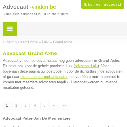
Ik ben een
advocaat
Advocaat
-vinden.be
Vind een advocaat bij u in de buurt!
U bent nu hier:
Home
»
Luik
»
Grand Axhe
Advocaat Grand Axhe
Advocaat-vinden.be bevat helaas nog geen
advocaten in Grand Axhe
.
Dit geldt ook voor de gehele provincie Luik (
advocaat Luik
). Voer
bovenaan deze pagina uw postcode in voor de dichtstbijzijnde advocaten
of ga naar
direct contact met advocaten
om via één e-mail in contact te
komen met meerdere advocaten tegelijk. Hieronder worden nu overige
resultaten getoond.
1
2
3
4
5
»
»»
Advocaat Peter-Jan De Meulenaere