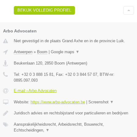
BEKIJK VOLLEDIG PROFIEL
Arbo Advocaten
Niet gevestigd in de plaats Grand Axhe en in de provincie Luik.
Antwerpen
»
Boom
|
Google maps
▼
Beukenlaan 120
,
2850
Boom
(
Antwerpen
)
Tel:
+32 0 3 888 15 81
, Fax:
+32 0 3 844 57 07
, BTW-nr:
0895.097.093
E-mail › Arbo Advocaten
Website:
https://www.arbo-advocaten.be
|
Screenshot
▼
Juridisch advies en rechtsbijstand voor particulieren en bedrijven
Aansprakelijkheidsrecht, Arbeidsrechtt, Bouwrecht,
Echtscheidingen,
▼