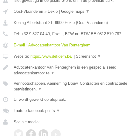
Niet gevestigd in de plaats Glons en in de provincie Luik.
Oost-Vlaanderen
»
Eeklo
|
Google maps
▼
Koning Albertstraat 21
,
9900
Eeklo
(
Oost-Vlaanderen
)
Tel:
+32 9 327 04 40
, Fax:
-
, BTW-nr:
BTW BE 0812.579.787
E-mail › Advocatenkantoor Van Renterghem
Website:
https://www.defidem.be/
|
Screenshot
▼
Advocatenkantoor Van Renterghem is een gespecialiseerd
advocatenkantoor te
▼
Vennootschappen, Aanneming Bouw, Contracten en contractuele
betwistingen,
▼
Er wordt gewerkt op afspraak.
Laatste facebook posts
▼
Sociale media: