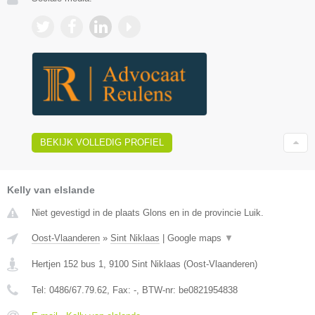
BEKIJK VOLLEDIG PROFIEL
Kelly van elslande
Niet gevestigd in de plaats Glons en in de provincie Luik.
Oost-Vlaanderen
»
Sint Niklaas
|
Google maps
▼
Hertjen 152 bus 1
,
9100
Sint Niklaas
(
Oost-Vlaanderen
)
Tel:
0486/67.79.62
, Fax:
-
, BTW-nr:
be0821954838