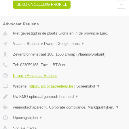
BEKIJK VOLLEDIG PROFIEL
Advocaat Reulens
Niet gevestigd in de plaats Glons en in de provincie Luik.
Vlaams-Brabant
»
Dworp
|
Google maps
▼
Zevenbronnenstraat 100
,
1653
Dworp
(
Vlaams-Brabant
)
Tel:
023059168
, Fax:
-
, BTW-nr:
-
E-mail › Advocaat Reulens
Website:
https://advocaatreulens.be
|
Screenshot
▼
Uw KMO optimaal juridisch bestuurd
▼
vennootschapsrecht, Corporate compliance, Marktpraktijken,
▼
Openingstijden
▼
Sociale media: