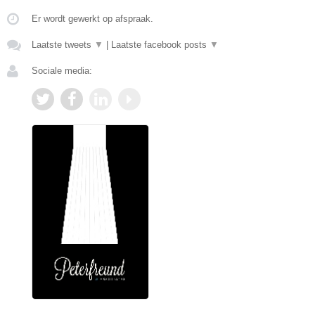
Er wordt gewerkt op afspraak.
Laatste tweets
▼
|
Laatste facebook posts
▼
Sociale media: