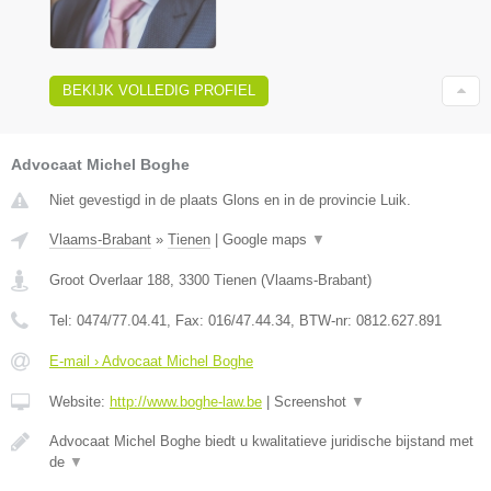
BEKIJK VOLLEDIG PROFIEL
Advocaat Michel Boghe
Niet gevestigd in de plaats Glons en in de provincie Luik.
Vlaams-Brabant
»
Tienen
|
Google maps
▼
Groot Overlaar 188
,
3300
Tienen
(
Vlaams-Brabant
)
Tel:
0474/77.04.41
, Fax:
016/47.44.34
, BTW-nr:
​0812.627.891
E-mail › Advocaat Michel Boghe
Website:
http://www.boghe-law.be
|
Screenshot
▼
Advocaat Michel Boghe biedt u kwalitatieve juridische bijstand met
de
▼