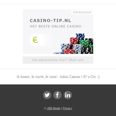
Uw advertentie hier? Mail ons
Ik kwam, ik zocht, ik vond - Julius Caesar / 47 v.Chr. ;)
©
JBB Media
|
Privacy