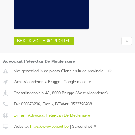
BEKIJK VOLLEDIG PROFIEL
Advocaat Peter-Jan De Meulenaere
Niet gevestigd in de plaats Glons en in de provincie Luik.
West-Vlaanderen
»
Brugge
|
Google maps
▼
Oosterlingenplein 4A
,
8000
Brugge
(
West-Vlaanderen
)
Tel:
050673206
, Fax:
-
, BTW-nr:
0533796938
E-mail › Advocaat Peter-Jan De Meulenaere
Website:
https://www.beboet.be
|
Screenshot
▼