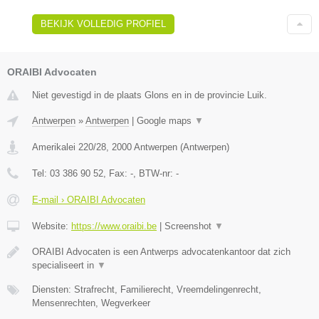
BEKIJK VOLLEDIG PROFIEL
ORAIBI Advocaten
Niet gevestigd in de plaats Glons en in de provincie Luik.
Antwerpen
»
Antwerpen
|
Google maps
▼
Amerikalei 220/28
,
2000
Antwerpen
(
Antwerpen
)
Tel:
03 386 90 52
, Fax:
-
, BTW-nr:
-
E-mail › ORAIBI Advocaten
Website:
https://www.oraibi.be
|
Screenshot
▼
ORAIBI Advocaten is een Antwerps advocatenkantoor dat zich
specialiseert in
▼
Diensten: Strafrecht, Familierecht, Vreemdelingenrecht,
Mensenrechten, Wegverkeer