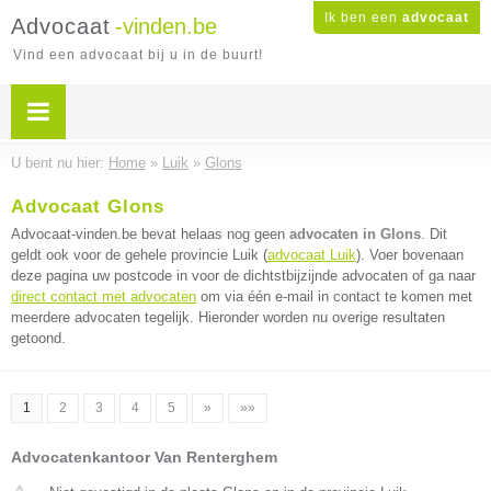
Ik ben een
advocaat
Advocaat
-vinden.be
Vind een advocaat bij u in de buurt!
U bent nu hier:
Home
»
Luik
»
Glons
Advocaat Glons
Advocaat-vinden.be bevat helaas nog geen
advocaten in Glons
. Dit
geldt ook voor de gehele provincie Luik (
advocaat Luik
). Voer bovenaan
deze pagina uw postcode in voor de dichtstbijzijnde advocaten of ga naar
direct contact met advocaten
om via één e-mail in contact te komen met
meerdere advocaten tegelijk. Hieronder worden nu overige resultaten
getoond.
1
2
3
4
5
»
»»
Advocatenkantoor Van Renterghem