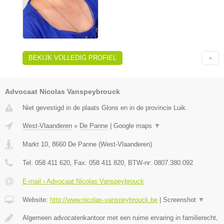
BEKIJK VOLLEDIG PROFIEL
Advocaat Nicolas Vanspeybrouck
Niet gevestigd in de plaats Glons en in de provincie Luik.
West-Vlaanderen
»
De Panne
|
Google maps
▼
Markt 10
,
8660
De Panne
(
West-Vlaanderen
)
Tel:
058 411 620
, Fax:
058 411 820
, BTW-nr:
0807.380.092
E-mail › Advocaat Nicolas Vanspeybrouck
Website:
http://www.nicolas-vanspeybrouck.be
|
Screenshot
▼
Algemeen advocatenkantoor met een ruime ervaring in familierecht,