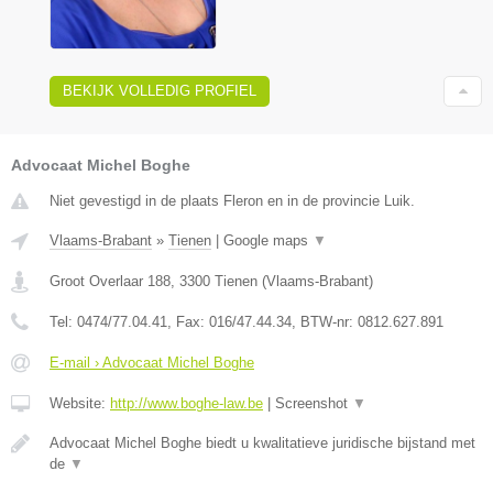
BEKIJK VOLLEDIG PROFIEL
Advocaat Michel Boghe
Niet gevestigd in de plaats Fleron en in de provincie Luik.
Vlaams-Brabant
»
Tienen
|
Google maps
▼
Groot Overlaar 188
,
3300
Tienen
(
Vlaams-Brabant
)
Tel:
0474/77.04.41
, Fax:
016/47.44.34
, BTW-nr:
​0812.627.891
E-mail › Advocaat Michel Boghe
Website:
http://www.boghe-law.be
|
Screenshot
▼
Advocaat Michel Boghe biedt u kwalitatieve juridische bijstand met
de
▼