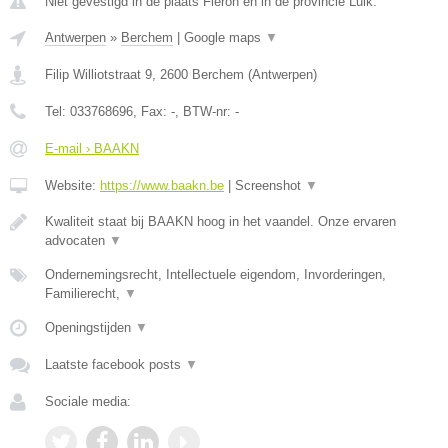
Niet gevestigd in de plaats Fleron en in de provincie Luik.
Antwerpen
»
Berchem
|
Google maps
▼
Filip Williotstraat 9
,
2600
Berchem
(
Antwerpen
)
Tel:
033768696
, Fax:
-
, BTW-nr:
-
E-mail › BAAKN
Website:
https://www.baakn.be
|
Screenshot
▼
Kwaliteit staat bij BAAKN hoog in het vaandel. Onze ervaren
advocaten
▼
Ondernemingsrecht, Intellectuele eigendom, Invorderingen,
Familierecht,
▼
Openingstijden
▼
Laatste facebook posts
▼
Sociale media: