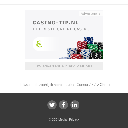
Uw advertentie hier? Mail ons
Ik kwam, ik zocht, ik vond - Julius Caesar / 47 v.Chr. ;)
©
JBB Media
|
Privacy