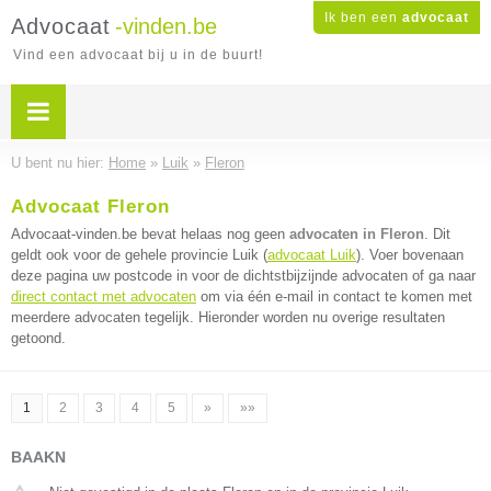
Ik ben een
advocaat
Advocaat
-vinden.be
Vind een advocaat bij u in de buurt!
U bent nu hier:
Home
»
Luik
»
Fleron
Advocaat Fleron
Advocaat-vinden.be bevat helaas nog geen
advocaten in Fleron
. Dit
geldt ook voor de gehele provincie Luik (
advocaat Luik
). Voer bovenaan
deze pagina uw postcode in voor de dichtstbijzijnde advocaten of ga naar
direct contact met advocaten
om via één e-mail in contact te komen met
meerdere advocaten tegelijk. Hieronder worden nu overige resultaten
getoond.
1
2
3
4
5
»
»»
BAAKN