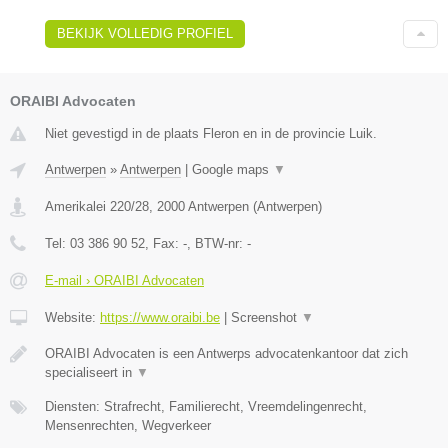
BEKIJK VOLLEDIG PROFIEL
ORAIBI Advocaten
Niet gevestigd in de plaats Fleron en in de provincie Luik.
Antwerpen
»
Antwerpen
|
Google maps
▼
Amerikalei 220/28
,
2000
Antwerpen
(
Antwerpen
)
Tel:
03 386 90 52
, Fax:
-
, BTW-nr:
-
E-mail › ORAIBI Advocaten
Website:
https://www.oraibi.be
|
Screenshot
▼
ORAIBI Advocaten is een Antwerps advocatenkantoor dat zich
specialiseert in
▼
Diensten: Strafrecht, Familierecht, Vreemdelingenrecht,
Mensenrechten, Wegverkeer