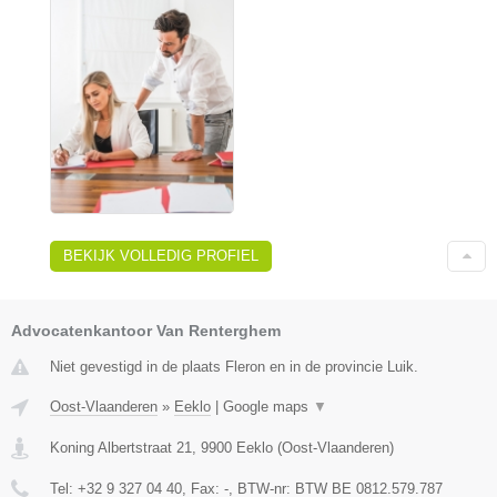
BEKIJK VOLLEDIG PROFIEL
Advocatenkantoor Van Renterghem
Niet gevestigd in de plaats Fleron en in de provincie Luik.
Oost-Vlaanderen
»
Eeklo
|
Google maps
▼
Koning Albertstraat 21
,
9900
Eeklo
(
Oost-Vlaanderen
)
Tel:
+32 9 327 04 40
, Fax:
-
, BTW-nr:
BTW BE 0812.579.787