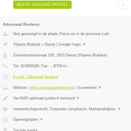
BEKIJK VOLLEDIG PROFIEL
Advocaat Reulens
Niet gevestigd in de plaats Fleron en in de provincie Luik.
Vlaams-Brabant
»
Dworp
|
Google maps
▼
Zevenbronnenstraat 100
,
1653
Dworp
(
Vlaams-Brabant
)
Tel:
023059168
, Fax:
-
, BTW-nr:
-
E-mail › Advocaat Reulens
Website:
https://advocaatreulens.be
|
Screenshot
▼
Uw KMO optimaal juridisch bestuurd
▼
vennootschapsrecht, Corporate compliance, Marktpraktijken,
▼
Openingstijden
▼
Sociale media: