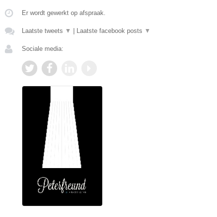
Er wordt gewerkt op afspraak.
Laatste tweets
▼
|
Laatste facebook posts
▼
Sociale media: