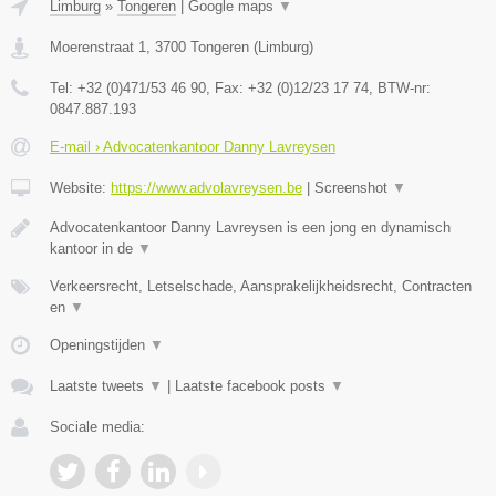
Limburg
»
Tongeren
|
Google maps
▼
Moerenstraat 1
,
3700
Tongeren
(
Limburg
)
Tel:
+32 (0)471/53 46 90
, Fax:
+32 (0)12/23 17 74
, BTW-nr:
0847.887.193
E-mail › Advocatenkantoor Danny Lavreysen
Website:
https://www.advolavreysen.be
|
Screenshot
▼
Advocatenkantoor Danny Lavreysen is een jong en dynamisch
kantoor in de
▼
Verkeersrecht, Letselschade, Aansprakelijkheidsrecht, Contracten
en
▼
Openingstijden
▼
Laatste tweets
▼
|
Laatste facebook posts
▼
Sociale media: