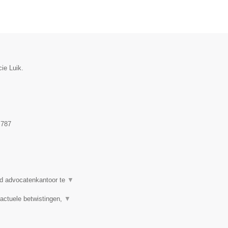
cie Luik.
.787
d advocatenkantoor te
▼
actuele betwistingen,
▼