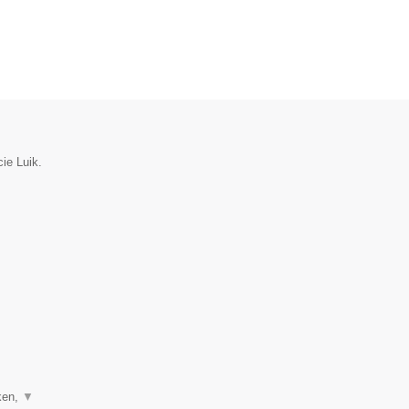
cie Luik.
ken,
▼