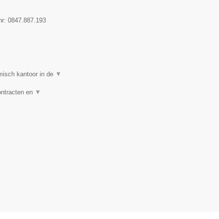
nr:
0847.887.193
isch kantoor in de
▼
ontracten en
▼