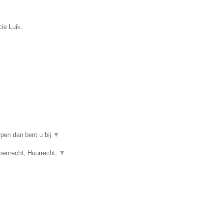
cie Luik.
rpen dan bent u bij
▼
penrecht, Huurrecht,
▼