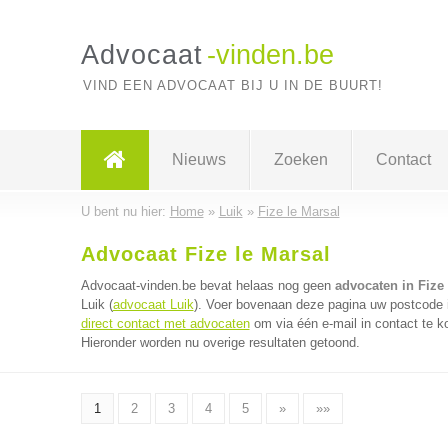
Advocaat
-vinden.be
VIND EEN ADVOCAAT BIJ U IN DE BUURT!
Nieuws
Zoeken
Contact
U bent nu hier:
Home
»
Luik
»
Fize le Marsal
Advocaat Fize le Marsal
Advocaat-vinden.be bevat helaas nog geen
advocaten in Fize 
Luik (
advocaat Luik
). Voer bovenaan deze pagina uw postcode in
direct contact met advocaten
om via één e-mail in contact te 
Hieronder worden nu overige resultaten getoond.
1
2
3
4
5
»
»»