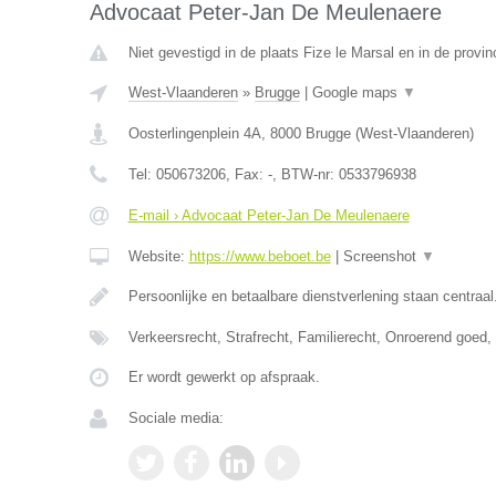
Advocaat Peter-Jan De Meulenaere
Niet gevestigd in de plaats Fize le Marsal en in de provin
West-Vlaanderen
»
Brugge
|
Google maps
▼
Oosterlingenplein 4A
,
8000
Brugge
(
West-Vlaanderen
)
Tel:
050673206
, Fax:
-
, BTW-nr:
0533796938
E-mail › Advocaat Peter-Jan De Meulenaere
Website:
https://www.beboet.be
|
Screenshot
▼
Persoonlijke en betaalbare dienstverlening staan centraal
Verkeersrecht, Strafrecht, Familierecht, Onroerend goed
Er wordt gewerkt op afspraak.
Sociale media: