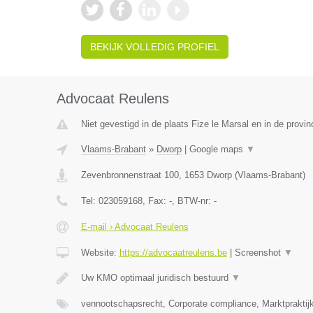
BEKIJK VOLLEDIG PROFIEL
Advocaat Reulens
Niet gevestigd in de plaats Fize le Marsal en in de provin
Vlaams-Brabant
»
Dworp
|
Google maps
▼
Zevenbronnenstraat 100
,
1653
Dworp
(
Vlaams-Brabant
)
Tel:
023059168
, Fax:
-
, BTW-nr:
-
E-mail › Advocaat Reulens
Website:
https://advocaatreulens.be
|
Screenshot
▼
Uw KMO optimaal juridisch bestuurd
▼
vennootschapsrecht, Corporate compliance, Marktpraktij