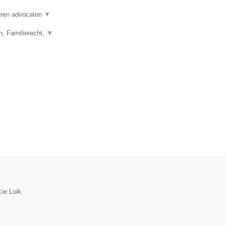
varen advocaten
▼
n, Familierecht,
▼
cie Luik.