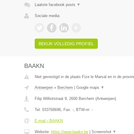
Laatste facebook posts
▼
Sociale media:
BEKIJK VOLLEDIG PROFIEL
BAAKN
Niet gevestigd in de plaats Fize le Marsal en in de provin
Antwerpen
»
Berchem
|
Google maps
▼
Filip Williotstraat 9
,
2600
Berchem
(
Antwerpen
)
Tel:
033768696
, Fax:
-
, BTW-nr:
-
E-mail › BAAKN
Website:
https://www.baakn.be
|
Screenshot
▼