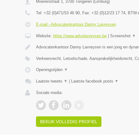
Moerenstraat 1
,
3700
Tongeren
(
Limburg
)
Tel:
+32 (0)471/53 46 90
, Fax:
+32 (0)12/23 17 74
, BTW-
E-mail › Advocatenkantoor Danny Lavreysen
Website:
https://www.advolavreysen.be
|
Screenshot
▼
Advocatenkantoor Danny Lavreysen is een jong en dynam
Verkeersrecht, Letselschade, Aansprakelijkheidsrecht, C
Openingstijden
▼
Laatste tweets
▼
|
Laatste facebook posts
▼
Sociale media:
BEKIJK VOLLEDIG PROFIEL