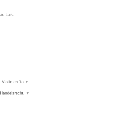
cie Luik.
. Vlotte en “to
▼
, Handelsrecht,
▼