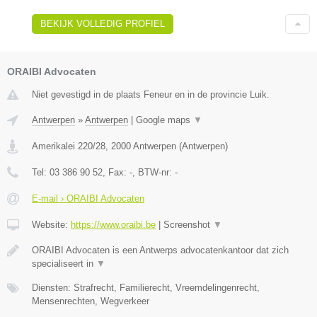
BEKIJK VOLLEDIG PROFIEL
ORAIBI Advocaten
Niet gevestigd in de plaats Feneur en in de provincie Luik.
Antwerpen
»
Antwerpen
|
Google maps
▼
Amerikalei 220/28
,
2000
Antwerpen
(
Antwerpen
)
Tel:
03 386 90 52
, Fax:
-
, BTW-nr:
-
E-mail › ORAIBI Advocaten
Website:
https://www.oraibi.be
|
Screenshot
▼
ORAIBI Advocaten is een Antwerps advocatenkantoor dat zich
specialiseert in
▼
Diensten: Strafrecht, Familierecht, Vreemdelingenrecht,
Mensenrechten, Wegverkeer