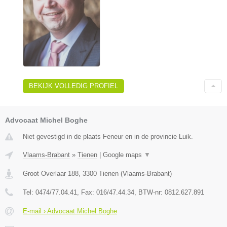
BEKIJK VOLLEDIG PROFIEL
Advocaat Michel Boghe
Niet gevestigd in de plaats Feneur en in de provincie Luik.
Vlaams-Brabant
»
Tienen
|
Google maps
▼
Groot Overlaar 188
,
3300
Tienen
(
Vlaams-Brabant
)
Tel:
0474/77.04.41
, Fax:
016/47.44.34
, BTW-nr:
​0812.627.891
E-mail › Advocaat Michel Boghe