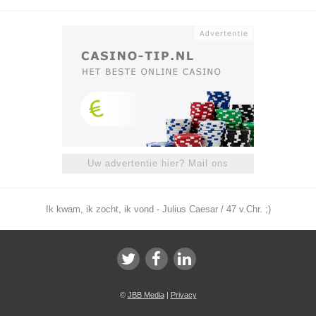
Uw advertentie hier? Mail ons
Ik kwam, ik zocht, ik vond - Julius Caesar / 47 v.Chr. ;)
©
JBB Media
|
Privacy