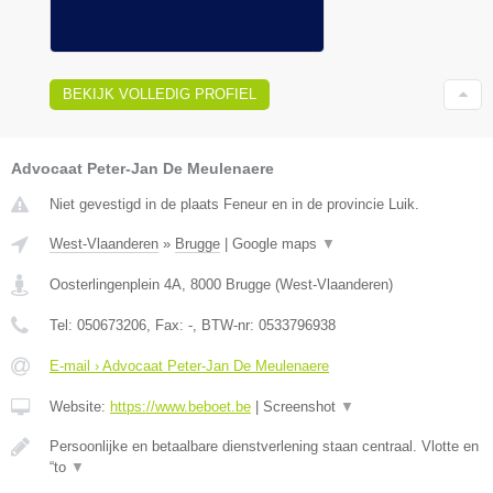
BEKIJK VOLLEDIG PROFIEL
Advocaat Peter-Jan De Meulenaere
Niet gevestigd in de plaats Feneur en in de provincie Luik.
West-Vlaanderen
»
Brugge
|
Google maps
▼
Oosterlingenplein 4A
,
8000
Brugge
(
West-Vlaanderen
)
Tel:
050673206
, Fax:
-
, BTW-nr:
0533796938
E-mail › Advocaat Peter-Jan De Meulenaere
Website:
https://www.beboet.be
|
Screenshot
▼
Persoonlijke en betaalbare dienstverlening staan centraal. Vlotte en
“to
▼