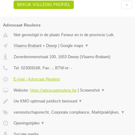
BEKIJK VOLLEDIG PROFIEL
Advocaat Reulens
Niet gevestigd in de plaats Feneur en in de provincie Luik.
Vlaams-Brabant
»
Dworp
|
Google maps
▼
Zevenbronnenstraat 100
,
1653
Dworp
(
Vlaams-Brabant
)
Tel:
023059168
, Fax:
-
, BTW-nr:
-
E-mail › Advocaat Reulens
Website:
https://advocaatreulens.be
|
Screenshot
▼
Uw KMO optimaal juridisch bestuurd
▼
vennootschapsrecht, Corporate compliance, Marktpraktijken,
▼
Openingstijden
▼
Sociale media: