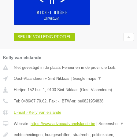
BEKIJK VOLLEDIG PROFIEL
Kelly van elslande
Niet gevestigd in de plaats Feneur en in de provincie Luik.
Oost-Vlaanderen
»
Sint Niklaas
|
Google maps
▼
Hertjen 152 bus 1
,
9100
Sint Niklaas
(
Oost-Vlaanderen
)
Tel:
0486/67.79.62
, Fax:
-
, BTW-nr:
be0821954838
E-mail › Kelly van elslande
Website:
https://www.advocaatvanelslande.be
|
Screenshot
▼
echtscheidingen, huurgeschillen, strafrecht, politiezaken,