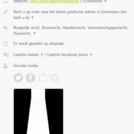
Website:
http://www.peterfreundlaw.be
|
Screenshot
▼
Bent u op zoek naar het beste juridische advies in Antwerpen dan
bent u bij
▼
Burgerlijk recht, Bouwrecht, Handelsrecht, Vennootschappenrecht,
Huurrecht,
▼
Er wordt gewerkt op afspraak.
Laatste tweets
▼
|
Laatste facebook posts
▼
Sociale media: