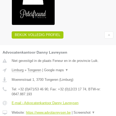
BEKIJK VOLLEDIG PROFIEL
Advocatenkantoor Danny Lavreysen
Niet gevestigd in de plaats Feneur en in de provincie Luik.
Limburg
»
Tongeren
|
Google maps
▼
Moerenstraat 1
,
3700
Tongeren
(
Limburg
)
Tel:
+32 (0)471/53 46 90
, Fax:
+32 (0)12/23 17 74
, BTW-nr:
0847.887.193
E-mail › Advocatenkantoor Danny Lavreysen
Website:
https://www.advolavreysen.be
|
Screenshot
▼