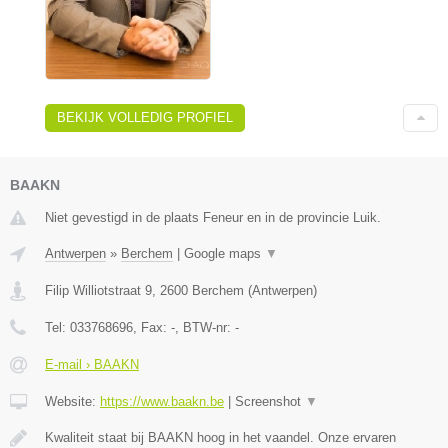
BEKIJK VOLLEDIG PROFIEL
BAAKN
Niet gevestigd in de plaats Feneur en in de provincie Luik.
Antwerpen
»
Berchem
|
Google maps
▼
Filip Williotstraat 9
,
2600
Berchem
(
Antwerpen
)
Tel:
033768696
, Fax:
-
, BTW-nr:
-
E-mail › BAAKN
Website:
https://www.baakn.be
|
Screenshot
▼
Kwaliteit staat bij BAAKN hoog in het vaandel. Onze ervaren