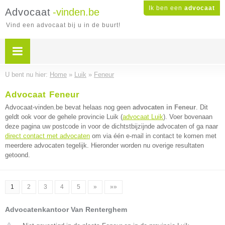
Ik ben een
advocaat
Advocaat
-vinden.be
Vind een advocaat bij u in de buurt!
U bent nu hier:
Home
»
Luik
»
Feneur
Advocaat Feneur
Advocaat-vinden.be bevat helaas nog geen
advocaten in Feneur
. Dit
geldt ook voor de gehele provincie Luik (
advocaat Luik
). Voer bovenaan
deze pagina uw postcode in voor de dichtstbijzijnde advocaten of ga naar
direct contact met advocaten
om via één e-mail in contact te komen met
meerdere advocaten tegelijk. Hieronder worden nu overige resultaten
getoond.
1
2
3
4
5
»
»»
Advocatenkantoor Van Renterghem