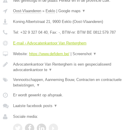
Niet gevestigd in de plaats Feneur en in de provincie Luik.
Oost-Vlaanderen
»
Eeklo
|
Google maps
▼
Koning Albertstraat 21
,
9900
Eeklo
(
Oost-Vlaanderen
)
Tel:
+32 9 327 04 40
, Fax:
-
, BTW-nr:
BTW BE 0812.579.787
E-mail › Advocatenkantoor Van Renterghem
Website:
https://www.defidem.be/
|
Screenshot
▼
Advocatenkantoor Van Renterghem is een gespecialiseerd
advocatenkantoor te
▼
Vennootschappen, Aanneming Bouw, Contracten en contractuele
betwistingen,
▼
Er wordt gewerkt op afspraak.
Laatste facebook posts
▼
Sociale media: