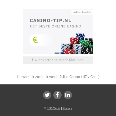
Uw advertentie hier? Mail ons
Ik kwam, ik zocht, ik vond - Julius Caesar / 47 v.Chr. ;)
©
JBB Media
|
Privacy