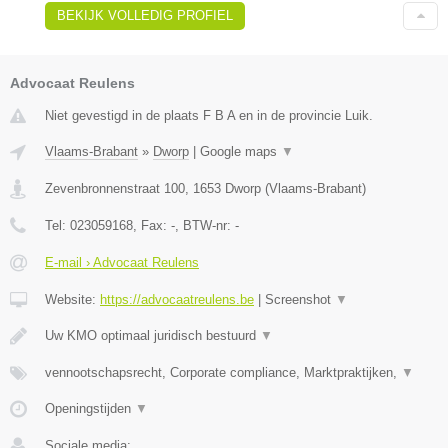
BEKIJK VOLLEDIG PROFIEL
Advocaat Reulens
Niet gevestigd in de plaats F B A en in de provincie Luik.
Vlaams-Brabant
»
Dworp
|
Google maps
▼
Zevenbronnenstraat 100
,
1653
Dworp
(
Vlaams-Brabant
)
Tel:
023059168
, Fax:
-
, BTW-nr:
-
E-mail › Advocaat Reulens
Website:
https://advocaatreulens.be
|
Screenshot
▼
Uw KMO optimaal juridisch bestuurd
▼
vennootschapsrecht, Corporate compliance, Marktpraktijken,
▼
Openingstijden
▼
Sociale media: