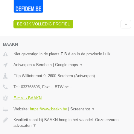
BEKIJK VOLLEDIG PROFIEL
BAAKN
Niet gevestigd in de plaats F B A en in de provincie Luik.
Antwerpen
»
Berchem
|
Google maps
▼
Filip Williotstraat 9
,
2600
Berchem
(
Antwerpen
)
Tel:
033768696
, Fax:
-
, BTW-nr:
-
E-mail › BAAKN
Website:
https://www.baakn.be
|
Screenshot
▼
Kwaliteit staat bij BAAKN hoog in het vaandel. Onze ervaren
advocaten
▼