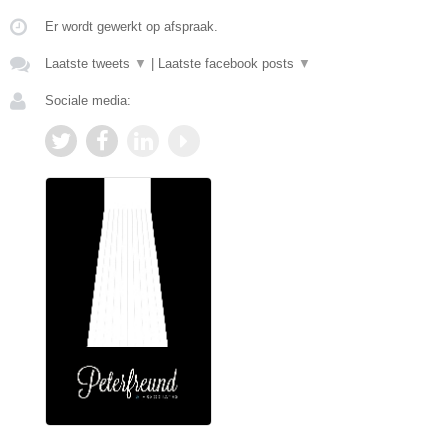
Er wordt gewerkt op afspraak.
Laatste tweets
▼
|
Laatste facebook posts
▼
Sociale media: