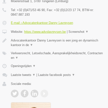
Moerenstraat 1
,
3700
Tongeren
(
Limburg
)
Tel:
+32 (0)471/53 46 90
, Fax:
+32 (0)12/23 17 74
, BTW-nr:
0847.887.193
E-mail › Advocatenkantoor Danny Lavreysen
Website:
https://www.advolavreysen.be
|
Screenshot
▼
Advocatenkantoor Danny Lavreysen is een jong en dynamisch
kantoor in de
▼
Verkeersrecht, Letselschade, Aansprakelijkheidsrecht, Contracten
en
▼
Openingstijden
▼
Laatste tweets
▼
|
Laatste facebook posts
▼
Sociale media: