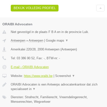
BEKIJK VOLLEDIG PROFIEL
ORAIBI Advocaten
Niet gevestigd in de plaats F B A en in de provincie Luik.
Antwerpen
»
Antwerpen
|
Google maps
▼
Amerikalei 220/28
,
2000
Antwerpen
(
Antwerpen
)
Tel:
03 386 90 52
, Fax:
-
, BTW-nr:
-
E-mail › ORAIBI Advocaten
Website:
https://www.oraibi.be
|
Screenshot
▼
ORAIBI Advocaten is een Antwerps advocatenkantoor dat zich
specialiseert in
▼
Diensten: Strafrecht, Familierecht, Vreemdelingenrecht,
Mensenrechten, Wegverkeer