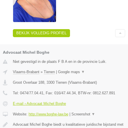
BEKIJK VOLLEDIG PROFIEL
Advocaat Michel Boghe
Niet gevestigd in de plaats F B A en in de provincie Luik.
Vlaams-Brabant
»
Tienen
|
Google maps
▼
Groot Overlaar 188
,
3300
Tienen
(
Vlaams-Brabant
)
Tel:
0474/77.04.41
, Fax:
016/47.44.34
, BTW-nr:
​0812.627.891
E-mail › Advocaat Michel Boghe
Website:
http://www.boghe-law.be
|
Screenshot
▼
Advocaat Michel Boghe biedt u kwalitatieve juridische bijstand met