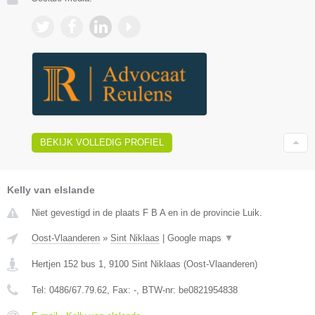
BEKIJK VOLLEDIG PROFIEL
Kelly van elslande
Niet gevestigd in de plaats F B A en in de provincie Luik.
Oost-Vlaanderen
»
Sint Niklaas
|
Google maps
▼
Hertjen 152 bus 1
,
9100
Sint Niklaas
(
Oost-Vlaanderen
)
Tel:
0486/67.79.62
, Fax:
-
, BTW-nr:
be0821954838