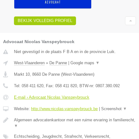
BEKIJK VOLLEDIG PROFIEL
Advocaat Nicolas Vanspeybrouck
Niet gevestigd in de plaats F B A en in de provincie Luik.
West-Vlaanderen
»
De Panne
|
Google maps
▼
Markt 10
,
8660
De Panne
(
West-Vlaanderen
)
Tel:
058 411 620
, Fax:
058 411 820
, BTW-nr:
0807.380.092
E-mail › Advocaat Nicolas Vanspeybrouck
Website:
http://www.nicolas-vanspeybrouck.be
|
Screenshot
▼
Algemeen advocatenkantoor met een ruime ervaring in familierecht,
▼
Echtscheiding, Jeugdrecht, Strafrecht, Verkeersrecht,