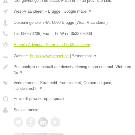
Niet gevestigd in de plaats F B A en in de provincie Luik.
West-Vlaanderen
»
Brugge
|
Google maps
▼
Oosterlingenplein 4A
,
8000
Brugge
(
West-Vlaanderen
)
Tel:
050673206
, Fax:
-
, BTW-nr:
0533796938
E-mail › Advocaat Peter-Jan De Meulenaere
Website:
https://www.beboet.be
|
Screenshot
▼
Persoonlijke en betaalbare dienstverlening staan centraal. Vlotte en
“to
▼
Verkeersrecht, Strafrecht, Familierecht, Onroerend goed,
Handelsrecht,
▼
Er wordt gewerkt op afspraak.
Sociale media: