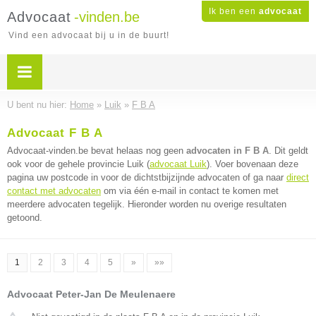
Ik ben een
advocaat
Advocaat
-vinden.be
Vind een advocaat bij u in de buurt!
U bent nu hier:
Home
»
Luik
»
F B A
Advocaat F B A
Advocaat-vinden.be bevat helaas nog geen
advocaten in F B A
. Dit geldt
ook voor de gehele provincie Luik (
advocaat Luik
). Voer bovenaan deze
pagina uw postcode in voor de dichtstbijzijnde advocaten of ga naar
direct
contact met advocaten
om via één e-mail in contact te komen met
meerdere advocaten tegelijk. Hieronder worden nu overige resultaten
getoond.
1
2
3
4
5
»
»»
Advocaat Peter-Jan De Meulenaere