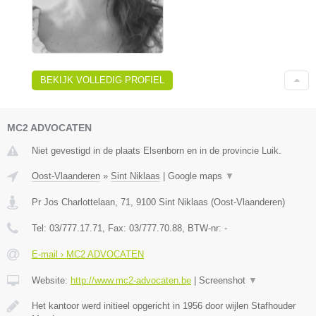
BEKIJK VOLLEDIG PROFIEL
MC2 ADVOCATEN
Niet gevestigd in de plaats Elsenborn en in de provincie Luik.
Oost-Vlaanderen
»
Sint Niklaas
|
Google maps
▼
Pr Jos Charlottelaan, 71
,
9100
Sint Niklaas
(
Oost-Vlaanderen
)
Tel:
03/777.17.71
, Fax:
03/777.70.88
, BTW-nr:
-
E-mail › MC2 ADVOCATEN
Website:
http://www.mc2-advocaten.be
|
Screenshot
▼
Het kantoor werd initieel opgericht in 1956 door wijlen Stafhouder