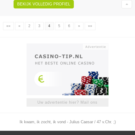
BEKIJK VOLLEDIG PROFIEL
««
«
2
3
4
5
6
»
»»
Uw advertentie hier? Mail ons
Ik kwam, ik zocht, ik vond - Julius Caesar / 47 v.Chr. ;)