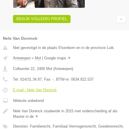
BEKIJK VOLLEDIG PROFIEL
Nele Van Doninck
Niet gevestigd in de plaats Elsenborn en in de provincie Luik.
Antwerpen
»
Mol
|
Google maps
▼
Colburnlei 22
,
2400
Mol
(
Antwerpen
)
Tel:
014/31.34.87
, Fax:
-
, BTW-nr:
0634.822.537
E-mail › Nele Van Doninck
Website onbekend
Nele Van Doninck studeerde in 2015 met onderscheiding af als
Master in de
▼
Diensten: Familierecht, Familiaal Vermogensrecht, Goederenrecht,