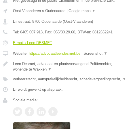
Niet gevestigd in de plaats Elsenborn en in de provincie Luik.
Oost-Vlaanderen
»
Oudenaarde
|
Google maps
▼
Einestraat
,
9700
Oudenaarde
(
Oost-Vlaanderen
)
Tel:
0465 007 913
, Fax:
055/30.29.60
, BTW-nr:
0812652241
E-mail › Leen DESMET
Website:
https://advocaatleendesmet.be
|
Screenshot
▼
Leen Desmet, advocaat en plaatsvervangend Politierechter,
wonende te Wakken
▼
verkeersrecht, aansprakelijkheidsrecht, schadevergoedingsrecht,
▼
Er wordt gewerkt op afspraak.
Sociale media: