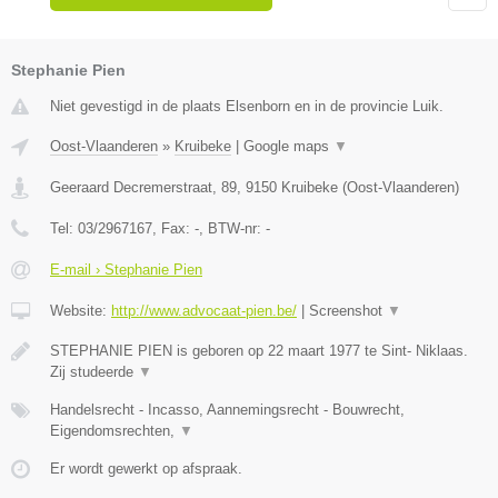
Stephanie Pien
Niet gevestigd in de plaats Elsenborn en in de provincie Luik.
Oost-Vlaanderen
»
Kruibeke
|
Google maps
▼
Geeraard Decremerstraat, 89
,
9150
Kruibeke
(
Oost-Vlaanderen
)
Tel:
03/2967167
, Fax:
-
, BTW-nr:
-
E-mail › Stephanie Pien
Website:
http://www.advocaat-pien.be/
|
Screenshot
▼
STEPHANIE PIEN is geboren op 22 maart 1977 te Sint- Niklaas.
Zij studeerde
▼
Handelsrecht - Incasso, Aannemingsrecht - Bouwrecht,
Eigendomsrechten,
▼
Er wordt gewerkt op afspraak.