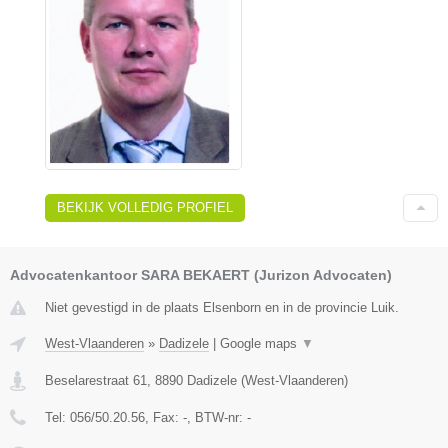
BEKIJK VOLLEDIG PROFIEL
Advocatenkantoor SARA BEKAERT (Jurizon Advocaten)
Niet gevestigd in de plaats Elsenborn en in de provincie Luik.
West-Vlaanderen
»
Dadizele
|
Google maps
▼
Beselarestraat 61
,
8890
Dadizele
(
West-Vlaanderen
)
Tel:
056/50.20.56
, Fax:
-
, BTW-nr:
-