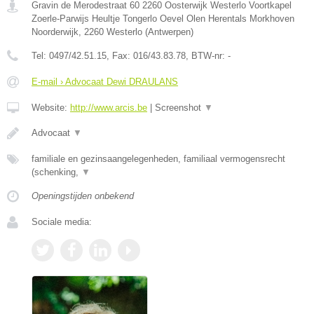
Gravin de Merodestraat 60 2260 Oosterwijk Westerlo Voortkapel
Zoerle-Parwijs Heultje Tongerlo Oevel Olen Herentals Morkhoven
Noorderwijk
,
2260
Westerlo
(
Antwerpen
)
Tel:
0497/42.51.15
, Fax:
016/43.83.78
, BTW-nr:
-
E-mail › Advocaat Dewi DRAULANS
Website:
http://www.arcis.be
|
Screenshot
▼
Advocaat
▼
familiale en gezinsaangelegenheden, familiaal vermogensrecht
(schenking,
▼
Openingstijden onbekend
Sociale media: