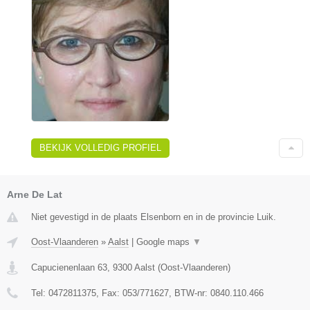
BEKIJK VOLLEDIG PROFIEL
Arne De Lat
Niet gevestigd in de plaats Elsenborn en in de provincie Luik.
Oost-Vlaanderen
»
Aalst
|
Google maps
▼
Capucienenlaan 63
,
9300
Aalst
(
Oost-Vlaanderen
)
Tel:
0472811375
, Fax:
053/771627
, BTW-nr:
0840.110.466