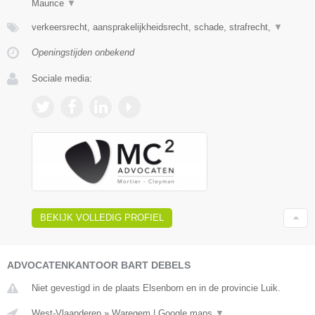
Maurice
▼
verkeersrecht, aansprakelijkheidsrecht, schade, strafrecht,
▼
Openingstijden onbekend
Sociale media:
BEKIJK VOLLEDIG PROFIEL
ADVOCATENKANTOOR BART DEBELS
Niet gevestigd in de plaats Elsenborn en in de provincie Luik.
West-Vlaanderen
»
Waregem
|
Google maps
▼