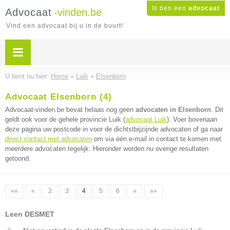
Ik ben een
advocaat
Advocaat
-vinden.be
Vind een advocaat bij u in de buurt!
U bent nu hier:
Home
»
Luik
»
Elsenborn
Advocaat Elsenborn (4)
Advocaat-vinden.be bevat helaas nog geen
advocaten in Elsenborn
. Dit
geldt ook voor de gehele provincie Luik (
advocaat Luik
). Voer bovenaan
deze pagina uw postcode in voor de dichtstbijzijnde advocaten of ga naar
direct contact met advocaten
om via één e-mail in contact te komen met
meerdere advocaten tegelijk. Hieronder worden nu overige resultaten
getoond.
««
«
2
3
4
5
6
»
»»
Leen DESMET