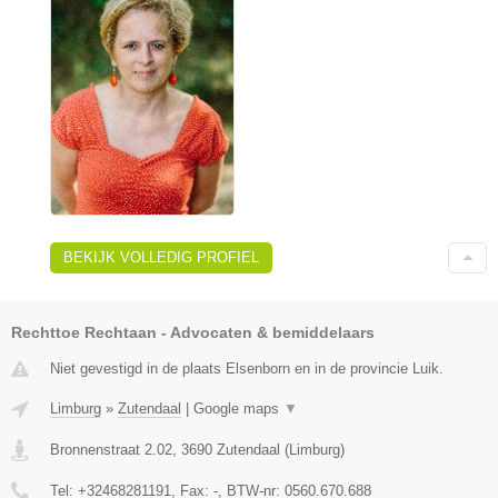
BEKIJK VOLLEDIG PROFIEL
Rechttoe Rechtaan - Advocaten & bemiddelaars
Niet gevestigd in de plaats Elsenborn en in de provincie Luik.
Limburg
»
Zutendaal
|
Google maps
▼
Bronnenstraat 2.02
,
3690
Zutendaal
(
Limburg
)
Tel:
+32468281191
, Fax:
-
, BTW-nr:
0560.670.688