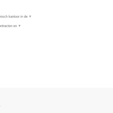
isch kantoor in de
▼
ontracten en
▼
.