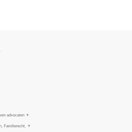
.
varen advocaten
▼
n, Familierecht,
▼