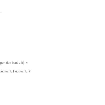
.
rpen dan bent u bij
▼
penrecht, Huurrecht,
▼