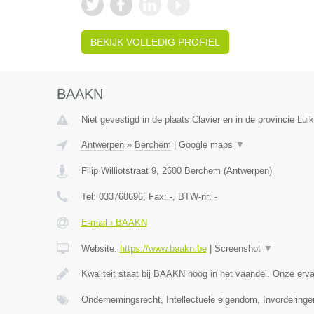
BEKIJK VOLLEDIG PROFIEL
BAAKN
Niet gevestigd in de plaats Clavier en in de provincie Luik
Antwerpen
»
Berchem
|
Google maps
▼
Filip Williotstraat 9
,
2600
Berchem
(
Antwerpen
)
Tel:
033768696
, Fax:
-
, BTW-nr:
-
E-mail › BAAKN
Website:
https://www.baakn.be
|
Screenshot
▼
Kwaliteit staat bij BAAKN hoog in het vaandel. Onze er
Ondernemingsrecht, Intellectuele eigendom, Invorderinge