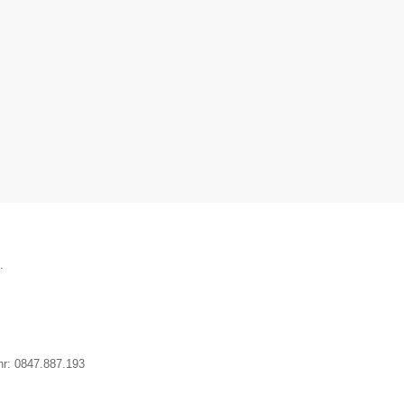
.
nr:
0847.887.193