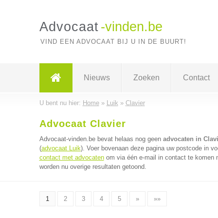
Advocaat
-vinden.be
VIND EEN ADVOCAAT BIJ U IN DE BUURT!
Nieuws
Zoeken
Contact
U bent nu hier:
Home
»
Luik
»
Clavier
Advocaat Clavier
Advocaat-vinden.be bevat helaas nog geen
advocaten in Clavi
(
advocaat Luik
). Voer bovenaan deze pagina uw postcode in voo
contact met advocaten
om via één e-mail in contact te komen 
worden nu overige resultaten getoond.
1
2
3
4
5
»
»»