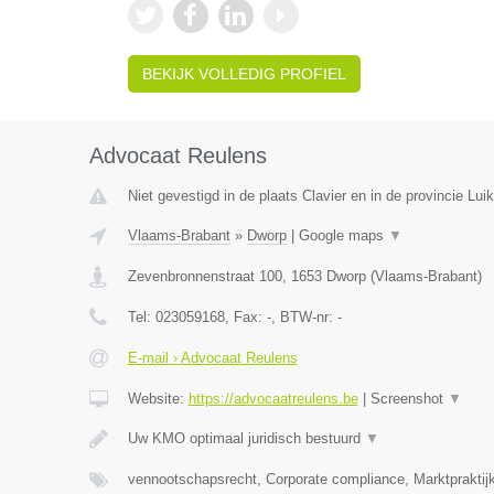
BEKIJK VOLLEDIG PROFIEL
Advocaat Reulens
Niet gevestigd in de plaats Clavier en in de provincie Luik
Vlaams-Brabant
»
Dworp
|
Google maps
▼
Zevenbronnenstraat 100
,
1653
Dworp
(
Vlaams-Brabant
)
Tel:
023059168
, Fax:
-
, BTW-nr:
-
E-mail › Advocaat Reulens
Website:
https://advocaatreulens.be
|
Screenshot
▼
Uw KMO optimaal juridisch bestuurd
▼
vennootschapsrecht, Corporate compliance, Marktpraktij