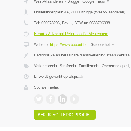
West-Vlaanderen
»
Brugge
|
Google maps
▼
Oosterlingenplein 4A
,
8000
Brugge
(
West-Vlaanderen
)
Tel:
050673206
, Fax:
-
, BTW-nr:
0533796938
E-mail › Advocaat Peter-Jan De Meulenaere
Website:
https://www.beboet.be
|
Screenshot
▼
Persoonlijke en betaalbare dienstverlening staan centraal
Verkeersrecht, Strafrecht, Familierecht, Onroerend goed
Er wordt gewerkt op afspraak.
Sociale media:
BEKIJK VOLLEDIG PROFIEL