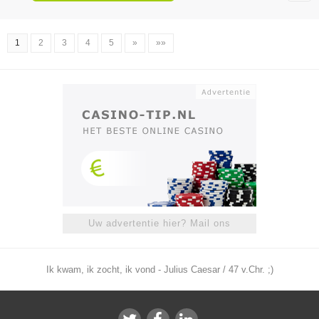
1
2
3
4
5
»
»»
Uw advertentie hier? Mail ons
Ik kwam, ik zocht, ik vond - Julius Caesar / 47 v.Chr. ;)