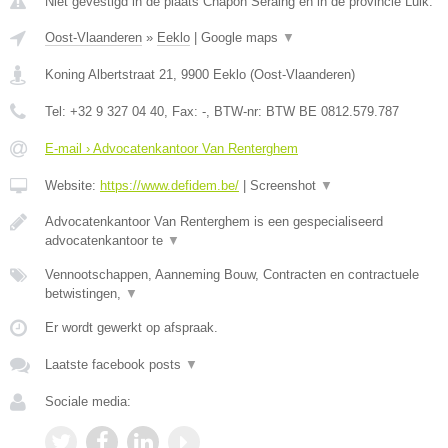
Niet gevestigd in de plaats Chapon Seraing en in de provincie Luik.
Oost-Vlaanderen
»
Eeklo
|
Google maps
▼
Koning Albertstraat 21
,
9900
Eeklo
(
Oost-Vlaanderen
)
Tel:
+32 9 327 04 40
, Fax:
-
, BTW-nr:
BTW BE 0812.579.787
E-mail › Advocatenkantoor Van Renterghem
Website:
https://www.defidem.be/
|
Screenshot
▼
Advocatenkantoor Van Renterghem is een gespecialiseerd
advocatenkantoor te
▼
Vennootschappen, Aanneming Bouw, Contracten en contractuele
betwistingen,
▼
Er wordt gewerkt op afspraak.
Laatste facebook posts
▼
Sociale media: