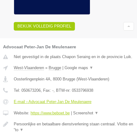
BEKIJK VOLLEDIG PROFIEL
Advocaat Peter-Jan De Meulenaere
Niet gevestigd in de plaats Chapon Seraing en in de provincie Luik.
West-Vlaanderen
»
Brugge
|
Google maps
▼
Oosterlingenplein 4A
,
8000
Brugge
(
West-Vlaanderen
)
Tel:
050673206
, Fax:
-
, BTW-nr:
0533796938
E-mail › Advocaat Peter-Jan De Meulenaere
Website:
https://www.beboet.be
|
Screenshot
▼
Persoonlijke en betaalbare dienstverlening staan centraal. Vlotte en
“to
▼