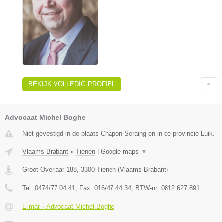
BEKIJK VOLLEDIG PROFIEL
Advocaat Michel Boghe
Niet gevestigd in de plaats Chapon Seraing en in de provincie Luik.
Vlaams-Brabant
»
Tienen
|
Google maps
▼
Groot Overlaar 188
,
3300
Tienen
(
Vlaams-Brabant
)
Tel:
0474/77.04.41
, Fax:
016/47.44.34
, BTW-nr:
​0812.627.891
E-mail › Advocaat Michel Boghe