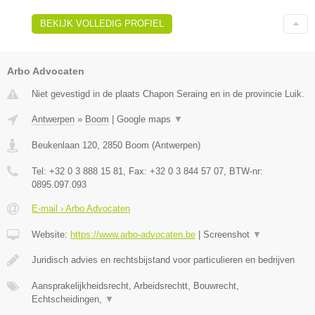
BEKIJK VOLLEDIG PROFIEL
Arbo Advocaten
Niet gevestigd in de plaats Chapon Seraing en in de provincie Luik.
Antwerpen
»
Boom
|
Google maps
▼
Beukenlaan 120
,
2850
Boom
(
Antwerpen
)
Tel:
+32 0 3 888 15 81
, Fax:
+32 0 3 844 57 07
, BTW-nr:
0895.097.093
E-mail › Arbo Advocaten
Website:
https://www.arbo-advocaten.be
|
Screenshot
▼
Juridisch advies en rechtsbijstand voor particulieren en bedrijven
Aansprakelijkheidsrecht, Arbeidsrechtt, Bouwrecht,
Echtscheidingen,
▼