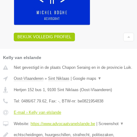
BEKIJK VOLLEDIG PROFIEL
Kelly van elslande
Niet gevestigd in de plaats Chapon Seraing en in de provincie Luik.
Oost-Vlaanderen
»
Sint Niklaas
|
Google maps
▼
Hertjen 152 bus 1
,
9100
Sint Niklaas
(
Oost-Vlaanderen
)
Tel:
0486/67.79.62
, Fax:
-
, BTW-nr:
be0821954838
E-mail › Kelly van elslande
Website:
https://www.advocaatvanelslande.be
|
Screenshot
▼
echtscheidingen, huurgeschillen, strafrecht, politiezaken,