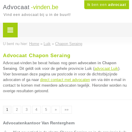
Ik ben een
advocaat
Advocaat
-vinden.be
Vind een advocaat bij u in de buurt!
U bent nu hier:
Home
»
Luik
»
Chapon Seraing
Advocaat Chapon Seraing
Advocaat-vinden.be bevat helaas nog geen
advocaten in Chapon
Seraing
. Dit geldt ook voor de gehele provincie Luik (
advocaat Luik
).
Voer bovenaan deze pagina uw postcode in voor de dichtstbijzijnde
advocaten of ga naar
direct contact met advocaten
om via één e-mail in
contact te komen met meerdere advocaten tegelijk. Hieronder worden nu
overige resultaten getoond.
1
2
3
4
5
»
»»
Advocatenkantoor Van Renterghem