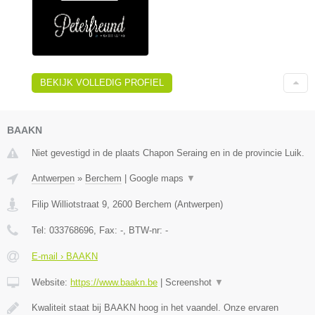
BEKIJK VOLLEDIG PROFIEL
BAAKN
Niet gevestigd in de plaats Chapon Seraing en in de provincie Luik.
Antwerpen
»
Berchem
|
Google maps
▼
Filip Williotstraat 9
,
2600
Berchem
(
Antwerpen
)
Tel:
033768696
, Fax:
-
, BTW-nr:
-
E-mail › BAAKN
Website:
https://www.baakn.be
|
Screenshot
▼
Kwaliteit staat bij BAAKN hoog in het vaandel. Onze ervaren