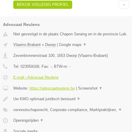
BEKIJK VOLLEDIG PROFIEL
Advocaat Reulens
Niet gevestigd in de plaats Chapon Seraing en in de provincie Luik.
Vlaams-Brabant
»
Dworp
|
Google maps
▼
Zevenbronnenstraat 100
,
1653
Dworp
(
Vlaams-Brabant
)
Tel:
023059168
, Fax:
-
, BTW-nr:
-
E-mail › Advocaat Reulens
Website:
https://advocaatreulens.be
|
Screenshot
▼
Uw KMO optimaal juridisch bestuurd
▼
vennootschapsrecht, Corporate compliance, Marktpraktijken,
▼
Openingstijden
▼
Sociale media: