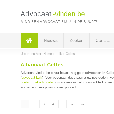
Advocaat
-vinden.be
VIND EEN ADVOCAAT BIJ U IN DE BUURT!
Nieuws
Zoeken
Contact
U bent nu hier:
Home
»
Luik
»
Celles
Advocaat Celles
Advocaat-vinden.be bevat helaas nog geen
advocaten in Cell
(
advocaat Luik
). Voer bovenaan deze pagina uw postcode in voo
contact met advocaten
om via één e-mail in contact te komen 
worden nu overige resultaten getoond.
1
2
3
4
5
»
»»