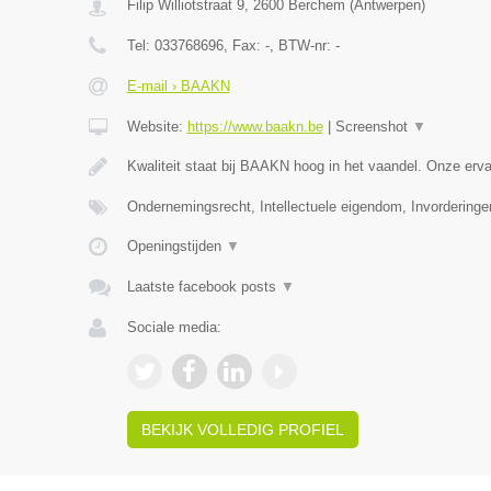
Filip Williotstraat 9
,
2600
Berchem
(
Antwerpen
)
Tel:
033768696
, Fax:
-
, BTW-nr:
-
E-mail › BAAKN
Website:
https://www.baakn.be
|
Screenshot
▼
Kwaliteit staat bij BAAKN hoog in het vaandel. Onze er
Ondernemingsrecht, Intellectuele eigendom, Invorderinge
Openingstijden
▼
Laatste facebook posts
▼
Sociale media:
BEKIJK VOLLEDIG PROFIEL