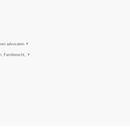
varen advocaten
▼
n, Familierecht,
▼