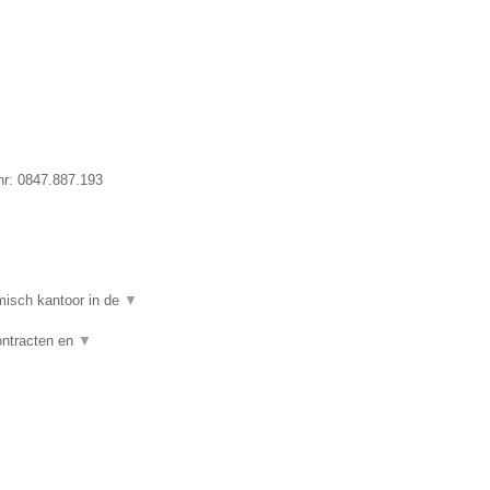
nr:
0847.887.193
isch kantoor in de
▼
ontracten en
▼