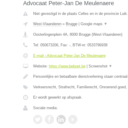
Advocaat Peter-Jan De Meulenaere
Niet gevestigd in de plaats Celles en in de provincie Luik.
West-Vlaanderen
»
Brugge
|
Google maps
▼
Oosterlingenplein 4A
,
8000
Brugge
(
West-Vlaanderen
)
Tel:
050673206
, Fax:
-
, BTW-nr:
0533796938
E-mail › Advocaat Peter-Jan De Meulenaere
Website:
https://www.beboet.be
|
Screenshot
▼
Persoonlijke en betaalbare dienstverlening staan centraal
Verkeersrecht, Strafrecht, Familierecht, Onroerend goed
Er wordt gewerkt op afspraak.
Sociale media: