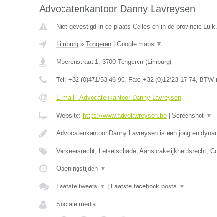
Advocatenkantoor Danny Lavreysen
Niet gevestigd in de plaats Celles en in de provincie Luik.
Limburg
»
Tongeren
|
Google maps
▼
Moerenstraat 1
,
3700
Tongeren
(
Limburg
)
Tel:
+32 (0)471/53 46 90
, Fax:
+32 (0)12/23 17 74
, BTW-
E-mail › Advocatenkantoor Danny Lavreysen
Website:
https://www.advolavreysen.be
|
Screenshot
▼
Advocatenkantoor Danny Lavreysen is een jong en dynam
Verkeersrecht, Letselschade, Aansprakelijkheidsrecht, C
Openingstijden
▼
Laatste tweets
▼
|
Laatste facebook posts
▼
Sociale media: