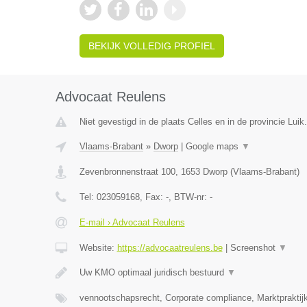
BEKIJK VOLLEDIG PROFIEL
Advocaat Reulens
Niet gevestigd in de plaats Celles en in de provincie Luik.
Vlaams-Brabant
»
Dworp
|
Google maps
▼
Zevenbronnenstraat 100
,
1653
Dworp
(
Vlaams-Brabant
)
Tel:
023059168
, Fax:
-
, BTW-nr:
-
E-mail › Advocaat Reulens
Website:
https://advocaatreulens.be
|
Screenshot
▼
Uw KMO optimaal juridisch bestuurd
▼
vennootschapsrecht, Corporate compliance, Marktpraktij