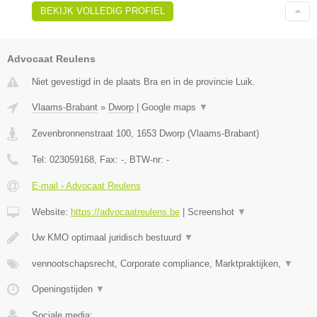
BEKIJK VOLLEDIG PROFIEL
Advocaat Reulens
Niet gevestigd in de plaats Bra en in de provincie Luik.
Vlaams-Brabant
»
Dworp
|
Google maps
▼
Zevenbronnenstraat 100
,
1653
Dworp
(
Vlaams-Brabant
)
Tel:
023059168
, Fax:
-
, BTW-nr:
-
E-mail › Advocaat Reulens
Website:
https://advocaatreulens.be
|
Screenshot
▼
Uw KMO optimaal juridisch bestuurd
▼
vennootschapsrecht, Corporate compliance, Marktpraktijken,
▼
Openingstijden
▼
Sociale media: