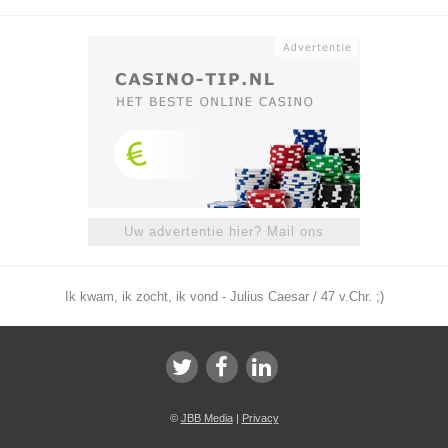
Uw advertentie hier? Mail ons
Ik kwam, ik zocht, ik vond - Julius Caesar / 47 v.Chr. ;)
©
JBB Media
|
Privacy