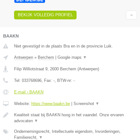
BEKIJK VOLLEDIG PROFIEL
BAAKN
Niet gevestigd in de plaats Bra en in de provincie Luik.
Antwerpen
»
Berchem
|
Google maps
▼
Filip Williotstraat 9
,
2600
Berchem
(
Antwerpen
)
Tel:
033768696
, Fax:
-
, BTW-nr:
-
E-mail › BAAKN
Website:
https://www.baakn.be
|
Screenshot
▼
Kwaliteit staat bij BAAKN hoog in het vaandel. Onze ervaren
advocaten
▼
Ondernemingsrecht, Intellectuele eigendom, Invorderingen,
Familierecht,
▼