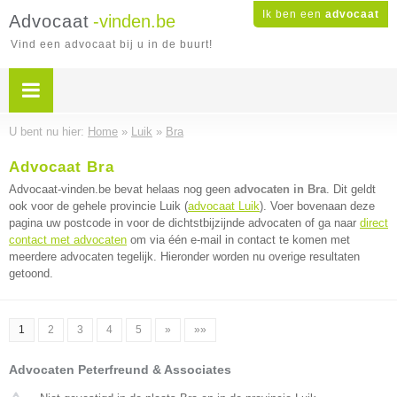
Ik ben een
advocaat
Advocaat
-vinden.be
Vind een advocaat bij u in de buurt!
U bent nu hier:
Home
»
Luik
»
Bra
Advocaat Bra
Advocaat-vinden.be bevat helaas nog geen
advocaten in Bra
. Dit geldt
ook voor de gehele provincie Luik (
advocaat Luik
). Voer bovenaan deze
pagina uw postcode in voor de dichtstbijzijnde advocaten of ga naar
direct
contact met advocaten
om via één e-mail in contact te komen met
meerdere advocaten tegelijk. Hieronder worden nu overige resultaten
getoond.
1
2
3
4
5
»
»»
Advocaten Peterfreund & Associates