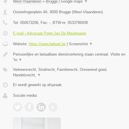
West-Vlaanderen
»
Brugge
|
Google maps
▼
Oosterlingenplein 4A
,
8000
Brugge
(
West-Vlaanderen
)
Tel:
050673206
, Fax:
-
, BTW-nr:
0533796938
E-mail › Advocaat Peter-Jan De Meulenaere
Website:
https://www.beboet.be
|
Screenshot
▼
Persoonlijke en betaalbare dienstverlening staan centraal. Vlotte en
“to
▼
Verkeersrecht, Strafrecht, Familierecht, Onroerend goed,
Handelsrecht,
▼
Er wordt gewerkt op afspraak.
Sociale media: