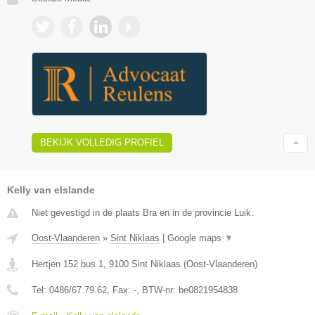
BEKIJK VOLLEDIG PROFIEL
Kelly van elslande
Niet gevestigd in de plaats Bra en in de provincie Luik.
Oost-Vlaanderen
»
Sint Niklaas
|
Google maps
▼
Hertjen 152 bus 1
,
9100
Sint Niklaas
(
Oost-Vlaanderen
)
Tel:
0486/67.79.62
, Fax:
-
, BTW-nr:
be0821954838