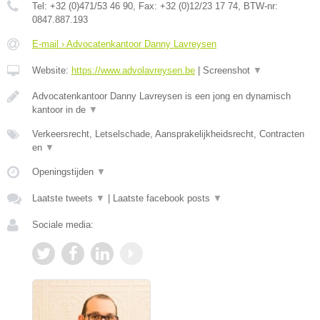
Tel:
+32 (0)471/53 46 90
, Fax:
+32 (0)12/23 17 74
, BTW-nr:
0847.887.193
E-mail › Advocatenkantoor Danny Lavreysen
Website:
https://www.advolavreysen.be
|
Screenshot
▼
Advocatenkantoor Danny Lavreysen is een jong en dynamisch
kantoor in de
▼
Verkeersrecht, Letselschade, Aansprakelijkheidsrecht, Contracten
en
▼
Openingstijden
▼
Laatste tweets
▼
|
Laatste facebook posts
▼
Sociale media: