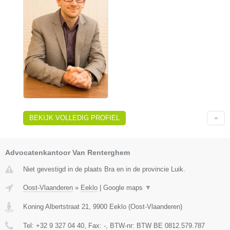
BEKIJK VOLLEDIG PROFIEL
Advocatenkantoor Van Renterghem
Niet gevestigd in de plaats Bra en in de provincie Luik.
Oost-Vlaanderen
»
Eeklo
|
Google maps
▼
Koning Albertstraat 21
,
9900
Eeklo
(
Oost-Vlaanderen
)
Tel:
+32 9 327 04 40
, Fax:
-
, BTW-nr:
BTW BE 0812.579.787