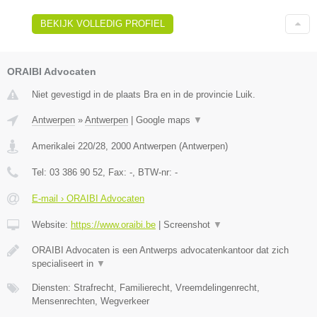
BEKIJK VOLLEDIG PROFIEL
ORAIBI Advocaten
Niet gevestigd in de plaats Bra en in de provincie Luik.
Antwerpen
»
Antwerpen
|
Google maps
▼
Amerikalei 220/28
,
2000
Antwerpen
(
Antwerpen
)
Tel:
03 386 90 52
, Fax:
-
, BTW-nr:
-
E-mail › ORAIBI Advocaten
Website:
https://www.oraibi.be
|
Screenshot
▼
ORAIBI Advocaten is een Antwerps advocatenkantoor dat zich
specialiseert in
▼
Diensten: Strafrecht, Familierecht, Vreemdelingenrecht,
Mensenrechten, Wegverkeer