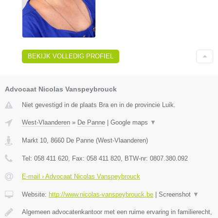
BEKIJK VOLLEDIG PROFIEL
Advocaat Nicolas Vanspeybrouck
Niet gevestigd in de plaats Bra en in de provincie Luik.
West-Vlaanderen
»
De Panne
|
Google maps
▼
Markt 10
,
8660
De Panne
(
West-Vlaanderen
)
Tel:
058 411 620
, Fax:
058 411 820
, BTW-nr:
0807.380.092
E-mail › Advocaat Nicolas Vanspeybrouck
Website:
http://www.nicolas-vanspeybrouck.be
|
Screenshot
▼
Algemeen advocatenkantoor met een ruime ervaring in familierecht,