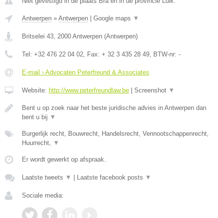
Niet gevestigd in de plaats Bra en in de provincie Luik.
Antwerpen
»
Antwerpen
|
Google maps
▼
Britselei 43
,
2000
Antwerpen
(
Antwerpen
)
Tel:
+32 476 22 04 02
, Fax:
+ 32 3 435 28 49
, BTW-nr:
-
E-mail › Advocaten Peterfreund & Associates
Website:
http://www.peterfreundlaw.be
|
Screenshot
▼
Bent u op zoek naar het beste juridische advies in Antwerpen dan
bent u bij
▼
Burgerlijk recht, Bouwrecht, Handelsrecht, Vennootschappenrecht,
Huurrecht,
▼
Er wordt gewerkt op afspraak.
Laatste tweets
▼
|
Laatste facebook posts
▼
Sociale media: