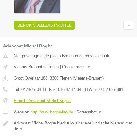
BEKIJK VOLLEDIG PROFIEL
Advocaat Michel Boghe
Niet gevestigd in de plaats Bra en in de provincie Luik.
Vlaams-Brabant
»
Tienen
|
Google maps
▼
Groot Overlaar 188
,
3300
Tienen
(
Vlaams-Brabant
)
Tel:
0474/77.04.41
, Fax:
016/47.44.34
, BTW-nr:
​0812.627.891
E-mail › Advocaat Michel Boghe
Website:
http://www.boghe-law.be
|
Screenshot
▼
Advocaat Michel Boghe biedt u kwalitatieve juridische bijstand met
de
▼