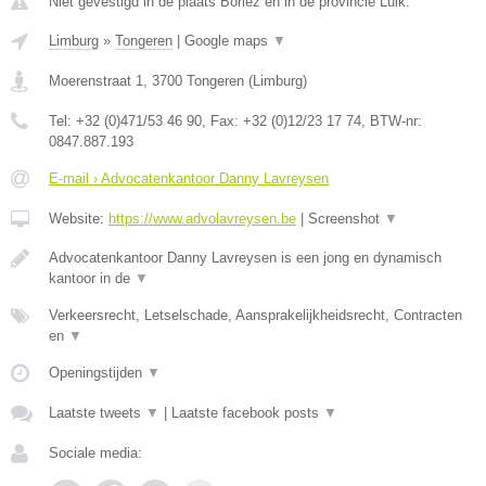
Niet gevestigd in de plaats Borlez en in de provincie Luik.
Limburg
»
Tongeren
|
Google maps
▼
Moerenstraat 1
,
3700
Tongeren
(
Limburg
)
Tel:
+32 (0)471/53 46 90
, Fax:
+32 (0)12/23 17 74
, BTW-nr:
0847.887.193
E-mail › Advocatenkantoor Danny Lavreysen
Website:
https://www.advolavreysen.be
|
Screenshot
▼
Advocatenkantoor Danny Lavreysen is een jong en dynamisch
kantoor in de
▼
Verkeersrecht, Letselschade, Aansprakelijkheidsrecht, Contracten
en
▼
Openingstijden
▼
Laatste tweets
▼
|
Laatste facebook posts
▼
Sociale media: