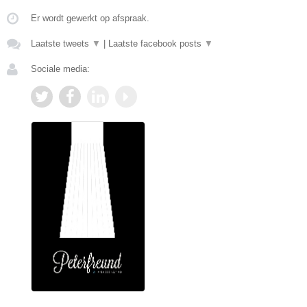
Er wordt gewerkt op afspraak.
Laatste tweets
▼
|
Laatste facebook posts
▼
Sociale media: