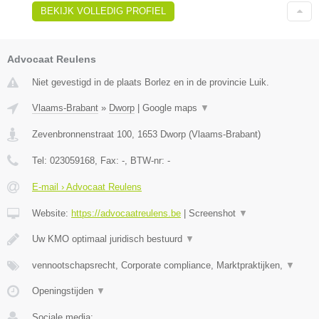
BEKIJK VOLLEDIG PROFIEL
Advocaat Reulens
Niet gevestigd in de plaats Borlez en in de provincie Luik.
Vlaams-Brabant
»
Dworp
|
Google maps
▼
Zevenbronnenstraat 100
,
1653
Dworp
(
Vlaams-Brabant
)
Tel:
023059168
, Fax:
-
, BTW-nr:
-
E-mail › Advocaat Reulens
Website:
https://advocaatreulens.be
|
Screenshot
▼
Uw KMO optimaal juridisch bestuurd
▼
vennootschapsrecht, Corporate compliance, Marktpraktijken,
▼
Openingstijden
▼
Sociale media: