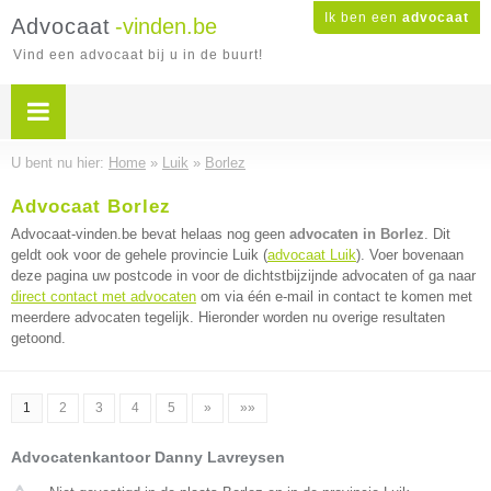
Ik ben een
advocaat
Advocaat
-vinden.be
Vind een advocaat bij u in de buurt!
U bent nu hier:
Home
»
Luik
»
Borlez
Advocaat Borlez
Advocaat-vinden.be bevat helaas nog geen
advocaten in Borlez
. Dit
geldt ook voor de gehele provincie Luik (
advocaat Luik
). Voer bovenaan
deze pagina uw postcode in voor de dichtstbijzijnde advocaten of ga naar
direct contact met advocaten
om via één e-mail in contact te komen met
meerdere advocaten tegelijk. Hieronder worden nu overige resultaten
getoond.
1
2
3
4
5
»
»»
Advocatenkantoor Danny Lavreysen