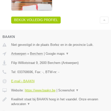
BEKIJK VOLLEDIG PROFIEL
BAAKN
Niet gevestigd in de plaats Borlez en in de provincie Luik.
Antwerpen
»
Berchem
|
Google maps
▼
Filip Williotstraat 9
,
2600
Berchem
(
Antwerpen
)
Tel:
033768696
, Fax:
-
, BTW-nr:
-
E-mail › BAAKN
Website:
https://www.baakn.be
|
Screenshot
▼
Kwaliteit staat bij BAAKN hoog in het vaandel. Onze ervaren
advocaten
▼