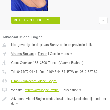
BEKIJK VOLLEDIG PROFIEL
Advocaat Michel Boghe
Niet gevestigd in de plaats Borlez en in de provincie Luik.
Vlaams-Brabant
»
Tienen
|
Google maps
▼
Groot Overlaar 188
,
3300
Tienen
(
Vlaams-Brabant
)
Tel:
0474/77.04.41
, Fax:
016/47.44.34
, BTW-nr:
​0812.627.891
E-mail › Advocaat Michel Boghe
Website:
http://www.boghe-law.be
|
Screenshot
▼
Advocaat Michel Boghe biedt u kwalitatieve juridische bijstand met
de
▼