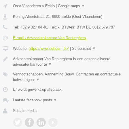
Oost-Vlaanderen
»
Eeklo
|
Google maps
▼
Koning Albertstraat 21
,
9900
Eeklo
(
Oost-Vlaanderen
)
Tel:
+32 9 327 04 40
, Fax:
-
, BTW-nr:
BTW BE 0812.579.787
E-mail › Advocatenkantoor Van Renterghem
Website:
https://www.defidem.be/
|
Screenshot
▼
Advocatenkantoor Van Renterghem is een gespecialiseerd
advocatenkantoor te
▼
Vennootschappen, Aanneming Bouw, Contracten en contractuele
betwistingen,
▼
Er wordt gewerkt op afspraak.
Laatste facebook posts
▼
Sociale media: