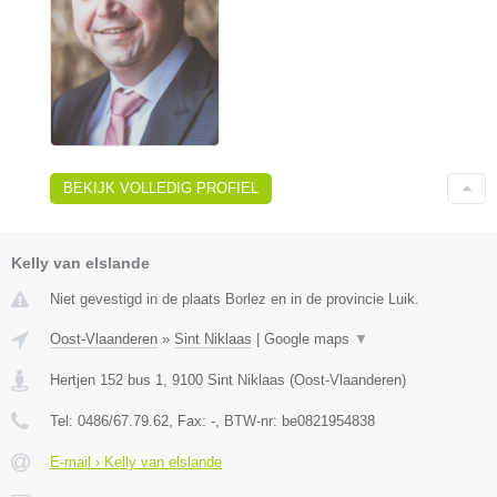
BEKIJK VOLLEDIG PROFIEL
Kelly van elslande
Niet gevestigd in de plaats Borlez en in de provincie Luik.
Oost-Vlaanderen
»
Sint Niklaas
|
Google maps
▼
Hertjen 152 bus 1
,
9100
Sint Niklaas
(
Oost-Vlaanderen
)
Tel:
0486/67.79.62
, Fax:
-
, BTW-nr:
be0821954838
E-mail › Kelly van elslande