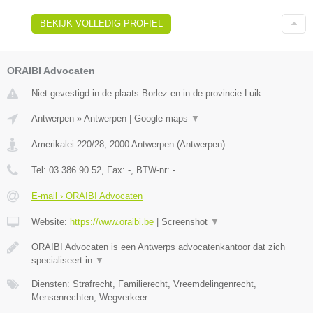
BEKIJK VOLLEDIG PROFIEL
ORAIBI Advocaten
Niet gevestigd in de plaats Borlez en in de provincie Luik.
Antwerpen
»
Antwerpen
|
Google maps
▼
Amerikalei 220/28
,
2000
Antwerpen
(
Antwerpen
)
Tel:
03 386 90 52
, Fax:
-
, BTW-nr:
-
E-mail › ORAIBI Advocaten
Website:
https://www.oraibi.be
|
Screenshot
▼
ORAIBI Advocaten is een Antwerps advocatenkantoor dat zich
specialiseert in
▼
Diensten: Strafrecht, Familierecht, Vreemdelingenrecht,
Mensenrechten, Wegverkeer