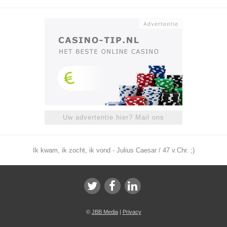
Uw advertentie hier? Mail ons
Ik kwam, ik zocht, ik vond - Julius Caesar / 47 v.Chr. ;)
©
JBB Media
|
Privacy