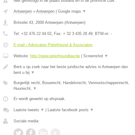
Niet gevestigd in de plaats Bolland en in de provincie Luik.
Antwerpen
»
Antwerpen
|
Google maps
▼
Britselei 43
,
2000
Antwerpen
(
Antwerpen
)
Tel:
+32 476 22 04 02
, Fax:
+ 32 3 435 28 49
, BTW-nr:
-
E-mail › Advocaten Peterfreund & Associates
Website:
http://www.peterfreundlaw.be
|
Screenshot
▼
Bent u op zoek naar het beste juridische advies in Antwerpen dan
bent u bij
▼
Burgerlijk recht, Bouwrecht, Handelsrecht, Vennootschappenrecht,
Huurrecht,
▼
Er wordt gewerkt op afspraak.
Laatste tweets
▼
|
Laatste facebook posts
▼
Sociale media: