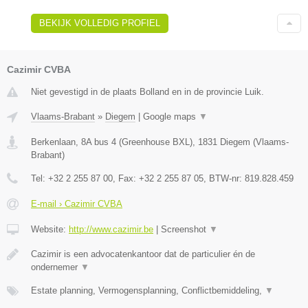
BEKIJK VOLLEDIG PROFIEL
Cazimir CVBA
Niet gevestigd in de plaats Bolland en in de provincie Luik.
Vlaams-Brabant
»
Diegem
|
Google maps
▼
Berkenlaan, 8A bus 4 (Greenhouse BXL)
,
1831
Diegem
(
Vlaams-
Brabant
)
Tel:
+32 2 255 87 00
, Fax:
+32 2 255 87 05
, BTW-nr:
819.828.459
E-mail › Cazimir CVBA
Website:
http://www.cazimir.be
|
Screenshot
▼
Cazimir is een advocatenkantoor dat de particulier én de
ondernemer
▼
Estate planning, Vermogensplanning, Conflictbemiddeling,
▼