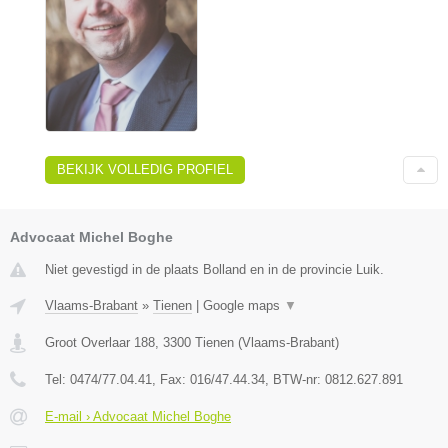
BEKIJK VOLLEDIG PROFIEL
Advocaat Michel Boghe
Niet gevestigd in de plaats Bolland en in de provincie Luik.
Vlaams-Brabant
»
Tienen
|
Google maps
▼
Groot Overlaar 188
,
3300
Tienen
(
Vlaams-Brabant
)
Tel:
0474/77.04.41
, Fax:
016/47.44.34
, BTW-nr:
​0812.627.891
E-mail › Advocaat Michel Boghe