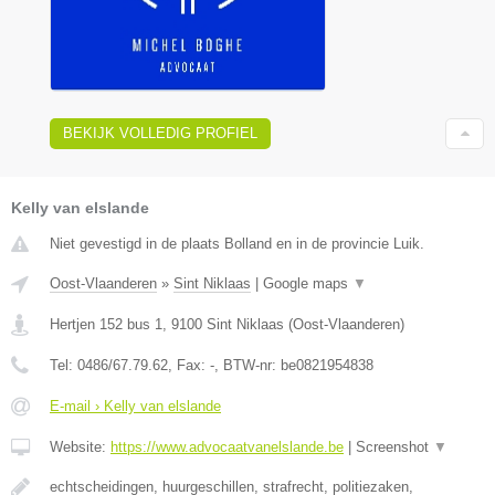
BEKIJK VOLLEDIG PROFIEL
Kelly van elslande
Niet gevestigd in de plaats Bolland en in de provincie Luik.
Oost-Vlaanderen
»
Sint Niklaas
|
Google maps
▼
Hertjen 152 bus 1
,
9100
Sint Niklaas
(
Oost-Vlaanderen
)
Tel:
0486/67.79.62
, Fax:
-
, BTW-nr:
be0821954838
E-mail › Kelly van elslande
Website:
https://www.advocaatvanelslande.be
|
Screenshot
▼
echtscheidingen, huurgeschillen, strafrecht, politiezaken,