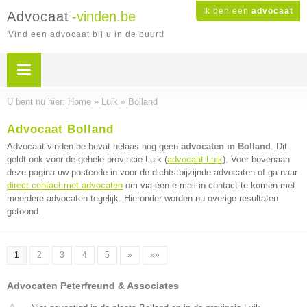
Ik ben een
advocaat
Advocaat
-vinden.be
Vind een advocaat bij u in de buurt!
U bent nu hier:
Home
»
Luik
»
Bolland
Advocaat Bolland
Advocaat-vinden.be bevat helaas nog geen
advocaten in Bolland
. Dit
geldt ook voor de gehele provincie Luik (
advocaat Luik
). Voer bovenaan
deze pagina uw postcode in voor de dichtstbijzijnde advocaten of ga naar
direct contact met advocaten
om via één e-mail in contact te komen met
meerdere advocaten tegelijk. Hieronder worden nu overige resultaten
getoond.
1
2
3
4
5
»
»»
Advocaten Peterfreund & Associates