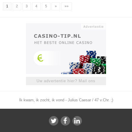
1
2
3
4
5
»
»»
Uw advertentie hier? Mail ons
Ik kwam, ik zocht, ik vond - Julius Caesar / 47 v.Chr. ;)