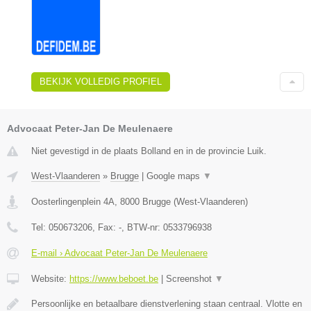
BEKIJK VOLLEDIG PROFIEL
Advocaat Peter-Jan De Meulenaere
Niet gevestigd in de plaats Bolland en in de provincie Luik.
West-Vlaanderen
»
Brugge
|
Google maps
▼
Oosterlingenplein 4A
,
8000
Brugge
(
West-Vlaanderen
)
Tel:
050673206
, Fax:
-
, BTW-nr:
0533796938
E-mail › Advocaat Peter-Jan De Meulenaere
Website:
https://www.beboet.be
|
Screenshot
▼
Persoonlijke en betaalbare dienstverlening staan centraal. Vlotte en