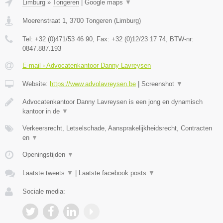
Limburg
»
Tongeren
|
Google maps
▼
Moerenstraat 1
,
3700
Tongeren
(
Limburg
)
Tel:
+32 (0)471/53 46 90
, Fax:
+32 (0)12/23 17 74
, BTW-nr:
0847.887.193
E-mail › Advocatenkantoor Danny Lavreysen
Website:
https://www.advolavreysen.be
|
Screenshot
▼
Advocatenkantoor Danny Lavreysen is een jong en dynamisch
kantoor in de
▼
Verkeersrecht, Letselschade, Aansprakelijkheidsrecht, Contracten
en
▼
Openingstijden
▼
Laatste tweets
▼
|
Laatste facebook posts
▼
Sociale media: