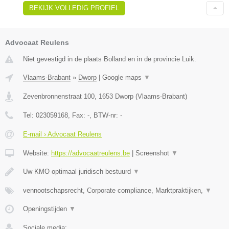
BEKIJK VOLLEDIG PROFIEL
Advocaat Reulens
Niet gevestigd in de plaats Bolland en in de provincie Luik.
Vlaams-Brabant
»
Dworp
|
Google maps
▼
Zevenbronnenstraat 100
,
1653
Dworp
(
Vlaams-Brabant
)
Tel:
023059168
, Fax:
-
, BTW-nr:
-
E-mail › Advocaat Reulens
Website:
https://advocaatreulens.be
|
Screenshot
▼
Uw KMO optimaal juridisch bestuurd
▼
vennootschapsrecht, Corporate compliance, Marktpraktijken,
▼
Openingstijden
▼
Sociale media: