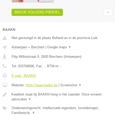
BEKIJK VOLLEDIG PROFIEL
BAAKN
Niet gevestigd in de plaats Bolland en in de provincie Luik.
Antwerpen
»
Berchem
|
Google maps
▼
Filip Williotstraat 9
,
2600
Berchem
(
Antwerpen
)
Tel:
033768696
, Fax:
-
, BTW-nr:
-
E-mail › BAAKN
Website:
https://www.baakn.be
|
Screenshot
▼
Kwaliteit staat bij BAAKN hoog in het vaandel. Onze ervaren
advocaten
▼
Ondernemingsrecht, Intellectuele eigendom, Invorderingen,
Familierecht,
▼