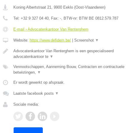
Koning Albertstraat 21
,
9900
Eeklo
(
Oost-Vlaanderen
)
Tel:
+32 9 327 04 40
, Fax:
-
, BTW-nr:
BTW BE 0812.579.787
E-mail › Advocatenkantoor Van Renterghem
Website:
https://www.defidem.be/
|
Screenshot
▼
Advocatenkantoor Van Renterghem is een gespecialiseerd
advocatenkantoor te
▼
Vennootschappen, Aanneming Bouw, Contracten en contractuele
betwistingen,
▼
Er wordt gewerkt op afspraak.
Laatste facebook posts
▼
Sociale media: