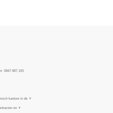
nr:
0847.887.193
isch kantoor in de
▼
ontracten en
▼