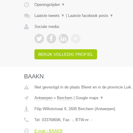
Openingstijden
▼
Laatste tweets
▼
|
Laatste facebook posts
▼
Sociale media:
BEKIJK VOLLEDIG PROFIEL
BAAKN
Niet gevestigd in de plaats Bleret en in de provincie Luik.
Antwerpen
»
Berchem
|
Google maps
▼
Filip Williotstraat 9
,
2600
Berchem
(
Antwerpen
)
Tel:
033768696
, Fax:
-
, BTW-nr:
-
E-mail › BAAKN