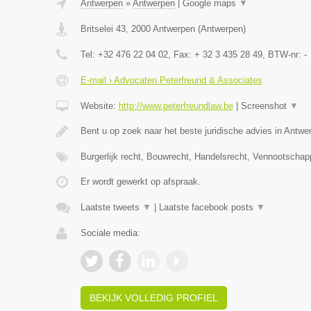
Antwerpen
»
Antwerpen
|
Google maps
▼
Britselei 43
,
2000
Antwerpen
(
Antwerpen
)
Tel:
+32 476 22 04 02
, Fax:
+ 32 3 435 28 49
, BTW-nr:
-
E-mail › Advocaten Peterfreund & Associates
Website:
http://www.peterfreundlaw.be
|
Screenshot
▼
Bent u op zoek naar het beste juridische advies in Antwe
Burgerlijk recht, Bouwrecht, Handelsrecht, Vennootschap
Er wordt gewerkt op afspraak.
Laatste tweets
▼
|
Laatste facebook posts
▼
Sociale media:
BEKIJK VOLLEDIG PROFIEL