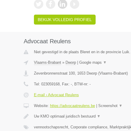
BEKIJK VOLLEDIG PROFIEL
Advocaat Reulens
Niet gevestigd in de plaats Bleret en in de provincie Luik.
Vlaams-Brabant
»
Dworp
|
Google maps
▼
Zevenbronnenstraat 100
,
1653
Dworp
(
Vlaams-Brabant
)
Tel:
023059168
, Fax:
-
, BTW-nr:
-
E-mail › Advocaat Reulens
Website:
https://advocaatreulens.be
|
Screenshot
▼
Uw KMO optimaal juridisch bestuurd
▼
vennootschapsrecht, Corporate compliance, Marktpraktij