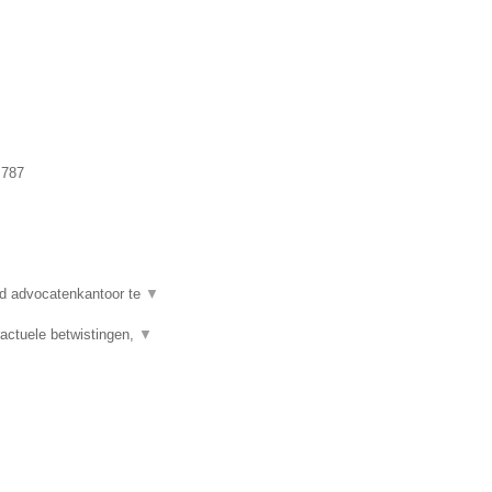
.787
d advocatenkantoor te
▼
actuele betwistingen,
▼