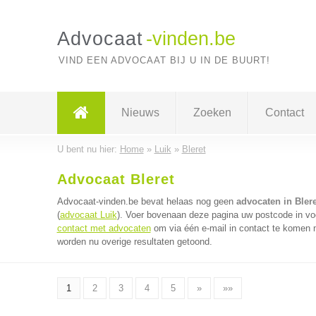
Advocaat
-vinden.be
VIND EEN ADVOCAAT BIJ U IN DE BUURT!
Nieuws
Zoeken
Contact
U bent nu hier:
Home
»
Luik
»
Bleret
Advocaat Bleret
Advocaat-vinden.be bevat helaas nog geen
advocaten in Blere
(
advocaat Luik
). Voer bovenaan deze pagina uw postcode in voo
contact met advocaten
om via één e-mail in contact te komen 
worden nu overige resultaten getoond.
1
2
3
4
5
»
»»