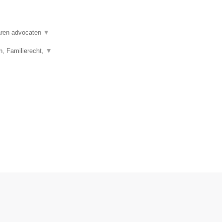
varen advocaten
▼
n, Familierecht,
▼