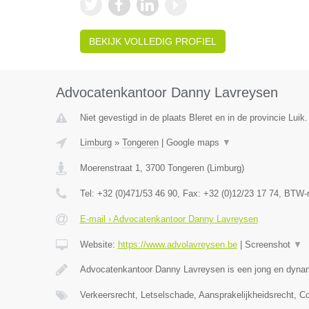
BEKIJK VOLLEDIG PROFIEL
Advocatenkantoor Danny Lavreysen
Niet gevestigd in de plaats Bleret en in de provincie Luik.
Limburg
»
Tongeren
|
Google maps
▼
Moerenstraat 1
,
3700
Tongeren
(
Limburg
)
Tel:
+32 (0)471/53 46 90
, Fax:
+32 (0)12/23 17 74
, BTW-
E-mail › Advocatenkantoor Danny Lavreysen
Website:
https://www.advolavreysen.be
|
Screenshot
▼
Advocatenkantoor Danny Lavreysen is een jong en dynam
Verkeersrecht, Letselschade, Aansprakelijkheidsrecht, C