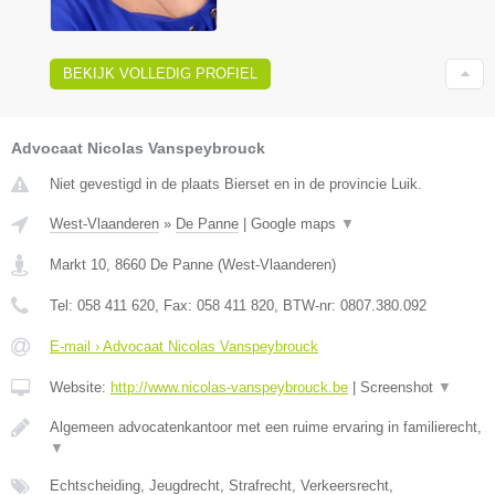
BEKIJK VOLLEDIG PROFIEL
Advocaat Nicolas Vanspeybrouck
Niet gevestigd in de plaats Bierset en in de provincie Luik.
West-Vlaanderen
»
De Panne
|
Google maps
▼
Markt 10
,
8660
De Panne
(
West-Vlaanderen
)
Tel:
058 411 620
, Fax:
058 411 820
, BTW-nr:
0807.380.092
E-mail › Advocaat Nicolas Vanspeybrouck
Website:
http://www.nicolas-vanspeybrouck.be
|
Screenshot
▼
Algemeen advocatenkantoor met een ruime ervaring in familierecht,
▼
Echtscheiding, Jeugdrecht, Strafrecht, Verkeersrecht,