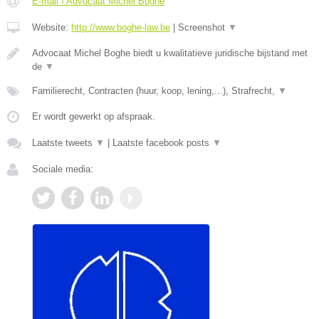
E-mail › Advocaat Michel Boghe
Website:
http://www.boghe-law.be
|
Screenshot
▼
Advocaat Michel Boghe biedt u kwalitatieve juridische bijstand met
de
▼
Familierecht, Contracten (huur, koop, lening,...), Strafrecht,
▼
Er wordt gewerkt op afspraak.
Laatste tweets
▼
|
Laatste facebook posts
▼
Sociale media: