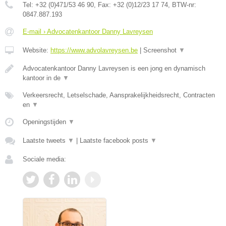
Tel:
+32 (0)471/53 46 90
, Fax:
+32 (0)12/23 17 74
, BTW-nr:
0847.887.193
E-mail › Advocatenkantoor Danny Lavreysen
Website:
https://www.advolavreysen.be
|
Screenshot
▼
Advocatenkantoor Danny Lavreysen is een jong en dynamisch
kantoor in de
▼
Verkeersrecht, Letselschade, Aansprakelijkheidsrecht, Contracten
en
▼
Openingstijden
▼
Laatste tweets
▼
|
Laatste facebook posts
▼
Sociale media: