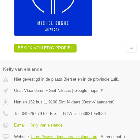
BEKIJK VOLLEDIG PROFIEL
Kelly van elslande
Niet gevestigd in de plaats Bierset en in de provincie Luik.
Oost-Vlaanderen
»
Sint Niklaas
|
Google maps
▼
Hertjen 152 bus 1
,
9100
Sint Niklaas
(
Oost-Vlaanderen
)
Tel:
0486/67.79.62
, Fax:
-
, BTW-nr:
be0821954838
E-mail › Kelly van elslande
Website:
https://www.advocaatvanelslande.be
|
Screenshot
▼