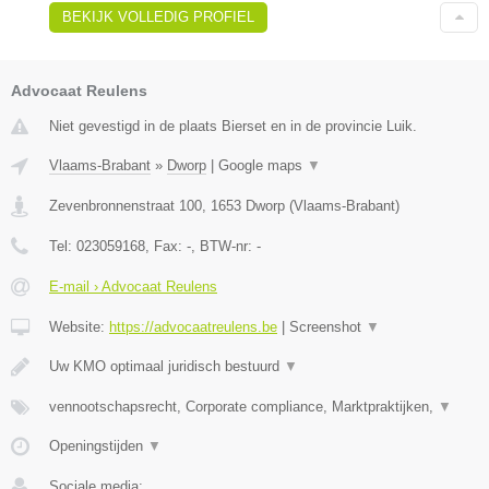
BEKIJK VOLLEDIG PROFIEL
Advocaat Reulens
Niet gevestigd in de plaats Bierset en in de provincie Luik.
Vlaams-Brabant
»
Dworp
|
Google maps
▼
Zevenbronnenstraat 100
,
1653
Dworp
(
Vlaams-Brabant
)
Tel:
023059168
, Fax:
-
, BTW-nr:
-
E-mail › Advocaat Reulens
Website:
https://advocaatreulens.be
|
Screenshot
▼
Uw KMO optimaal juridisch bestuurd
▼
vennootschapsrecht, Corporate compliance, Marktpraktijken,
▼
Openingstijden
▼
Sociale media: