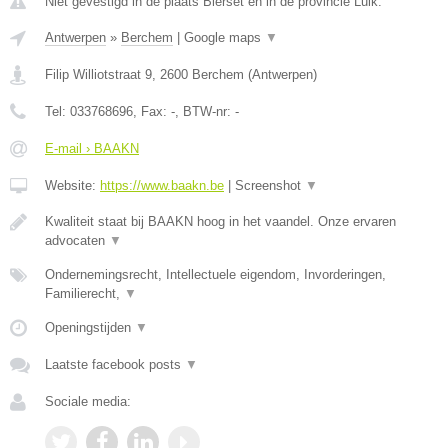
Niet gevestigd in de plaats Bierset en in de provincie Luik.
Antwerpen
»
Berchem
|
Google maps
▼
Filip Williotstraat 9
,
2600
Berchem
(
Antwerpen
)
Tel:
033768696
, Fax:
-
, BTW-nr:
-
E-mail › BAAKN
Website:
https://www.baakn.be
|
Screenshot
▼
Kwaliteit staat bij BAAKN hoog in het vaandel. Onze ervaren
advocaten
▼
Ondernemingsrecht, Intellectuele eigendom, Invorderingen,
Familierecht,
▼
Openingstijden
▼
Laatste facebook posts
▼
Sociale media: