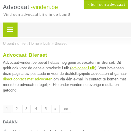
Ik ben een
advocaat
Advocaat
-vinden.be
Vind een advocaat bij u in de buurt!
U bent nu hier:
Home
»
Luik
»
Bierset
Advocaat Bierset
Advocaat-vinden.be bevat helaas nog geen
advocaten in Bierset
. Dit
geldt ook voor de gehele provincie Luik (
advocaat Luik
). Voer bovenaan
deze pagina uw postcode in voor de dichtstbijzijnde advocaten of ga naar
direct contact met advocaten
om via één e-mail in contact te komen met
meerdere advocaten tegelijk. Hieronder worden nu overige resultaten
getoond.
1
2
3
4
5
»
»»
BAAKN