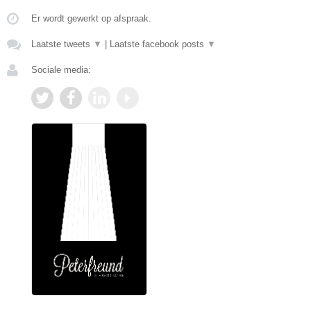
Er wordt gewerkt op afspraak.
Laatste tweets
▼
|
Laatste facebook posts
▼
Sociale media: