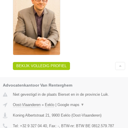
BEKIJK VOLLEDIG PROFIEL
Advocatenkantoor Van Renterghem
Niet gevestigd in de plaats Bierset en in de provincie Luik.
Oost-Vlaanderen
»
Eeklo
|
Google maps
▼
Koning Albertstraat 21
,
9900
Eeklo
(
Oost-Vlaanderen
)
Tel:
+32 9 327 04 40
, Fax:
-
, BTW-nr:
BTW BE 0812.579.787