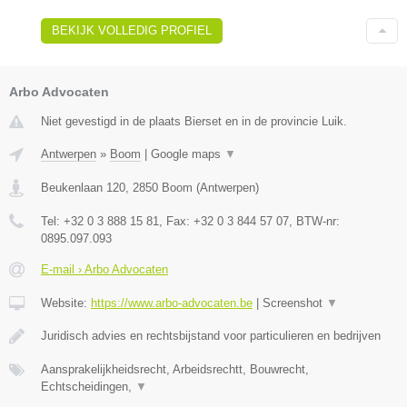
BEKIJK VOLLEDIG PROFIEL
Arbo Advocaten
Niet gevestigd in de plaats Bierset en in de provincie Luik.
Antwerpen
»
Boom
|
Google maps
▼
Beukenlaan 120
,
2850
Boom
(
Antwerpen
)
Tel:
+32 0 3 888 15 81
, Fax:
+32 0 3 844 57 07
, BTW-nr:
0895.097.093
E-mail › Arbo Advocaten
Website:
https://www.arbo-advocaten.be
|
Screenshot
▼
Juridisch advies en rechtsbijstand voor particulieren en bedrijven
Aansprakelijkheidsrecht, Arbeidsrechtt, Bouwrecht,
Echtscheidingen,
▼