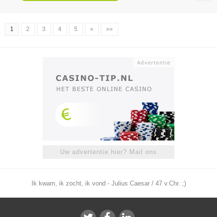
1
2
3
4
5
»
»»
Uw advertentie hier? Mail ons
Ik kwam, ik zocht, ik vond - Julius Caesar / 47 v.Chr. ;)