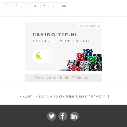
1
2
3
4
5
»
»»
Uw advertentie hier? Mail ons
Ik kwam, ik zocht, ik vond - Julius Caesar / 47 v.Chr. ;)