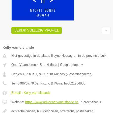
BEKIJK VOLLEDIG PROFIEL
Kelly van elslande
Niet gevestigd in de plaats Beyne Heusay en in de provincie Luik.
Oost-Vlaanderen
»
Sint Niklaas
|
Google maps
▼
Hertjen 152 bus 1
,
9100
Sint Niklaas
(
Oost-Vlaanderen
)
Tel:
0486/67.79.62
, Fax:
-
, BTW-nr:
be0821954838
E-mail › Kelly van elslande
Website:
https://www.advocaatvanelslande.be
|
Screenshot
▼
echtscheidingen, huurgeschillen, strafrecht, politiezaken,