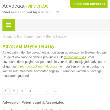
Ik ben een
advocaat
Advocaat
-vinden.be
Vind een advocaat bij u in de buurt!
U bent nu hier:
Home
»
Luik
»
Beyne Heusay
Advocaat Beyne Heusay
Advocaat-vinden.be bevat helaas nog geen
advocaten in Beyne Heusay
.
Dit geldt ook voor de gehele provincie Luik (
advocaat Luik
). Voer
bovenaan deze pagina uw postcode in voor de dichtstbijzijnde advocaten
of ga naar
direct contact met advocaten
om via één e-mail in contact te
komen met meerdere advocaten tegelijk. Hieronder worden nu overige
resultaten getoond.
1
2
3
4
5
»
»»
Advocaten Peterfreund & Associates