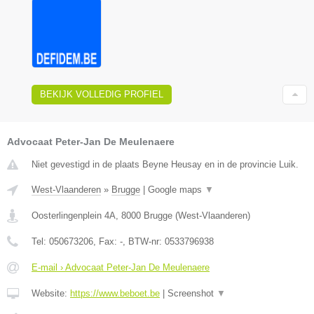
BEKIJK VOLLEDIG PROFIEL
Advocaat Peter-Jan De Meulenaere
Niet gevestigd in de plaats Beyne Heusay en in de provincie Luik.
West-Vlaanderen
»
Brugge
|
Google maps
▼
Oosterlingenplein 4A
,
8000
Brugge
(
West-Vlaanderen
)
Tel:
050673206
, Fax:
-
, BTW-nr:
0533796938
E-mail › Advocaat Peter-Jan De Meulenaere
Website:
https://www.beboet.be
|
Screenshot
▼