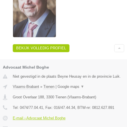
BEKIJK VOLLEDIG PROFIEL
Advocaat Michel Boghe
Niet gevestigd in de plaats Beyne Heusay en in de provincie Luik.
Vlaams-Brabant
»
Tienen
|
Google maps
▼
Groot Overlaar 188
,
3300
Tienen
(
Vlaams-Brabant
)
Tel:
0474/77.04.41
, Fax:
016/47.44.34
, BTW-nr:
​0812.627.891
E-mail › Advocaat Michel Boghe