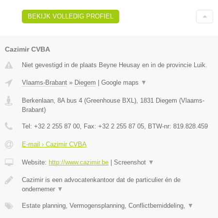
BEKIJK VOLLEDIG PROFIEL
Cazimir CVBA
Niet gevestigd in de plaats Beyne Heusay en in de provincie Luik.
Vlaams-Brabant
»
Diegem
|
Google maps
▼
Berkenlaan, 8A bus 4 (Greenhouse BXL)
,
1831
Diegem
(
Vlaams-
Brabant
)
Tel:
+32 2 255 87 00
, Fax:
+32 2 255 87 05
, BTW-nr:
819.828.459
E-mail › Cazimir CVBA
Website:
http://www.cazimir.be
|
Screenshot
▼
Cazimir is een advocatenkantoor dat de particulier én de
ondernemer
▼
Estate planning, Vermogensplanning, Conflictbemiddeling,
▼