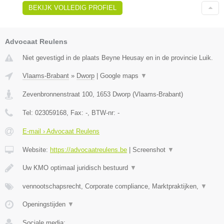
BEKIJK VOLLEDIG PROFIEL
Advocaat Reulens
Niet gevestigd in de plaats Beyne Heusay en in de provincie Luik.
Vlaams-Brabant
»
Dworp
|
Google maps
▼
Zevenbronnenstraat 100
,
1653
Dworp
(
Vlaams-Brabant
)
Tel:
023059168
, Fax:
-
, BTW-nr:
-
E-mail › Advocaat Reulens
Website:
https://advocaatreulens.be
|
Screenshot
▼
Uw KMO optimaal juridisch bestuurd
▼
vennootschapsrecht, Corporate compliance, Marktpraktijken,
▼
Openingstijden
▼
Sociale media: