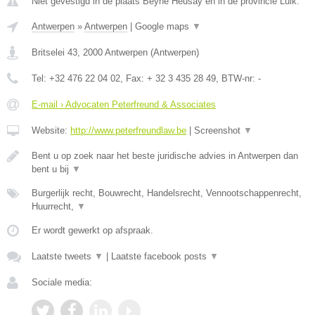
Niet gevestigd in de plaats Beyne Heusay en in de provincie Luik.
Antwerpen
»
Antwerpen
|
Google maps
▼
Britselei 43
,
2000
Antwerpen
(
Antwerpen
)
Tel:
+32 476 22 04 02
, Fax:
+ 32 3 435 28 49
, BTW-nr:
-
E-mail › Advocaten Peterfreund & Associates
Website:
http://www.peterfreundlaw.be
|
Screenshot
▼
Bent u op zoek naar het beste juridische advies in Antwerpen dan
bent u bij
▼
Burgerlijk recht, Bouwrecht, Handelsrecht, Vennootschappenrecht,
Huurrecht,
▼
Er wordt gewerkt op afspraak.
Laatste tweets
▼
|
Laatste facebook posts
▼
Sociale media: