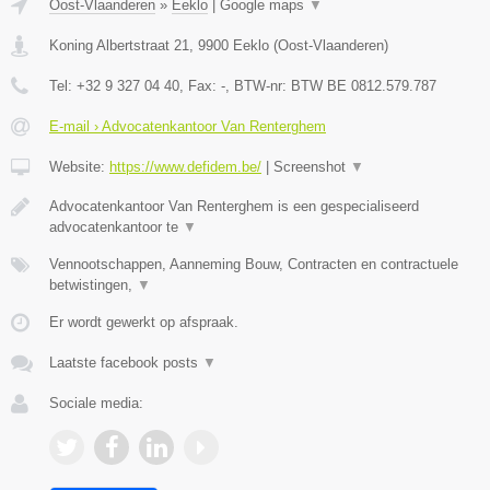
Oost-Vlaanderen
»
Eeklo
|
Google maps
▼
Koning Albertstraat 21
,
9900
Eeklo
(
Oost-Vlaanderen
)
Tel:
+32 9 327 04 40
, Fax:
-
, BTW-nr:
BTW BE 0812.579.787
E-mail › Advocatenkantoor Van Renterghem
Website:
https://www.defidem.be/
|
Screenshot
▼
Advocatenkantoor Van Renterghem is een gespecialiseerd
advocatenkantoor te
▼
Vennootschappen, Aanneming Bouw, Contracten en contractuele
betwistingen,
▼
Er wordt gewerkt op afspraak.
Laatste facebook posts
▼
Sociale media: