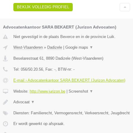
BEKIJK VOLLEDIG PROFIEL
Advocatenkantoor SARA BEKAERT (Jurizon Advocaten)
Niet gevestigd in de plaats Beverce en in de provincie Luik.
West-Vlaanderen
»
Dadizele
|
Google maps
▼
Beselarestraat 61
,
8890
Dadizele
(
West-Vlaanderen
)
Tel:
056/50.20.56
, Fax:
-
, BTW-nr:
-
E-mail › Advocatenkantoor SARA BEKAERT (Jurizon Advocaten)
Website:
http://www.jurizon.be
|
Screenshot
▼
Advocaat
▼
Diensten: Familierecht, Vermogensrecht, Verkeersrecht, Jeugdrecht
Er wordt gewerkt op afspraak.