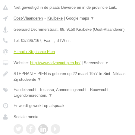
Niet gevestigd in de plaats Beverce en in de provincie Luik.
Oost-Vlaanderen
»
Kruibeke
|
Google maps
▼
Geeraard Decremerstraat, 89
,
9150
Kruibeke
(
Oost-Vlaanderen
)
Tel:
03/2967167
, Fax:
-
, BTW-nr:
-
E-mail › Stephanie Pien
Website:
http://www.advocaat-pien.be/
|
Screenshot
▼
STEPHANIE PIEN is geboren op 22 maart 1977 te Sint- Niklaas.
Zij studeerde
▼
Handelsrecht - Incasso, Aannemingsrecht - Bouwrecht,
Eigendomsrechten,
▼
Er wordt gewerkt op afspraak.
Sociale media: