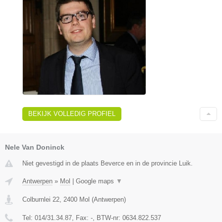
BEKIJK VOLLEDIG PROFIEL
Nele Van Doninck
Niet gevestigd in de plaats Beverce en in de provincie Luik.
Antwerpen
»
Mol
|
Google maps
▼
Colburnlei 22
,
2400
Mol
(
Antwerpen
)
Tel:
014/31.34.87
, Fax:
-
, BTW-nr:
0634.822.537