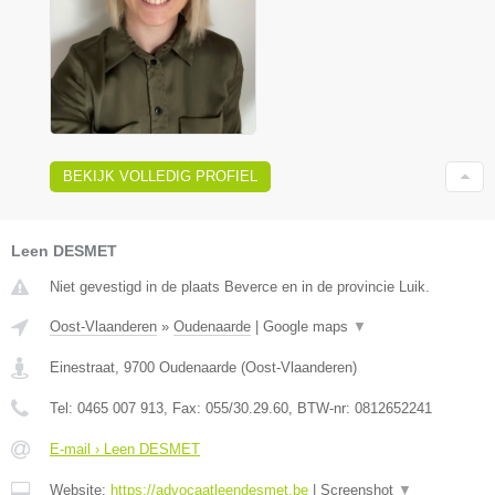
BEKIJK VOLLEDIG PROFIEL
Leen DESMET
Niet gevestigd in de plaats Beverce en in de provincie Luik.
Oost-Vlaanderen
»
Oudenaarde
|
Google maps
▼
Einestraat
,
9700
Oudenaarde
(
Oost-Vlaanderen
)
Tel:
0465 007 913
, Fax:
055/30.29.60
, BTW-nr:
0812652241
E-mail › Leen DESMET
Website:
https://advocaatleendesmet.be
|
Screenshot
▼