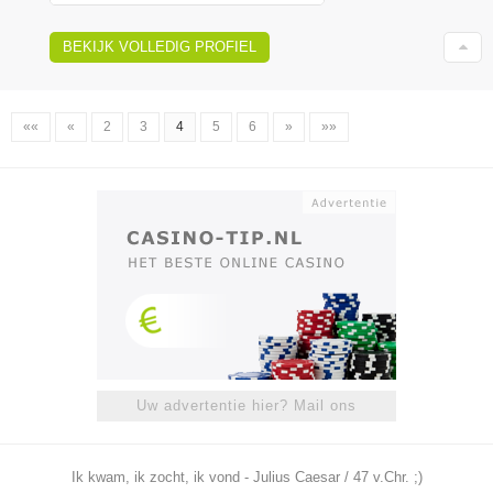
BEKIJK VOLLEDIG PROFIEL
««
«
2
3
4
5
6
»
»»
Uw advertentie hier? Mail ons
Ik kwam, ik zocht, ik vond - Julius Caesar / 47 v.Chr. ;)