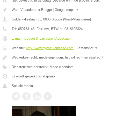
Niet gevestigd in de plaats Beverce en in de provincie Luik.
West-Vlaanderen
»
Brugge
|
Google maps
▼
Gulden-vlieslaan 65
,
8000
Brugge
(
West-Vlaanderen
)
Tel:
050733148
, Fax:
nvt
, BTW-nr:
0818105324
E-mail › Byvoet & Laplaese | Advocaten
Website:
http://www.byvoet-laplaese.com
|
Screenshot
▼
Wegverkeerrecht, mede-eigendom, fiscaal recht en strafrecht
Diensten: Verkeersrecht, Mede-eigendom
Er wordt gewerkt op afspraak.
Sociale media: