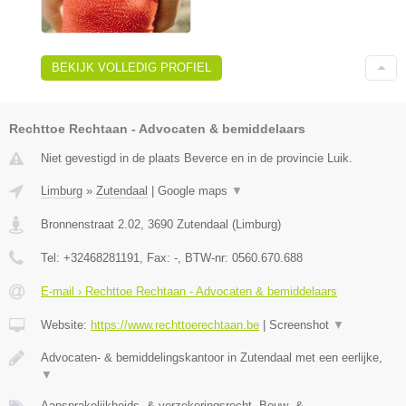
BEKIJK VOLLEDIG PROFIEL
Rechttoe Rechtaan - Advocaten & bemiddelaars
Niet gevestigd in de plaats Beverce en in de provincie Luik.
Limburg
»
Zutendaal
|
Google maps
▼
Bronnenstraat 2.02
,
3690
Zutendaal
(
Limburg
)
Tel:
+32468281191
, Fax:
-
, BTW-nr:
0560.670.688
E-mail › Rechttoe Rechtaan - Advocaten & bemiddelaars
Website:
https://www.rechttoerechtaan.be
|
Screenshot
▼
Advocaten- & bemiddelingskantoor in Zutendaal met een eerlijke,
▼
Aansprakelijkheids- & verzekeringsrecht, Bouw- &