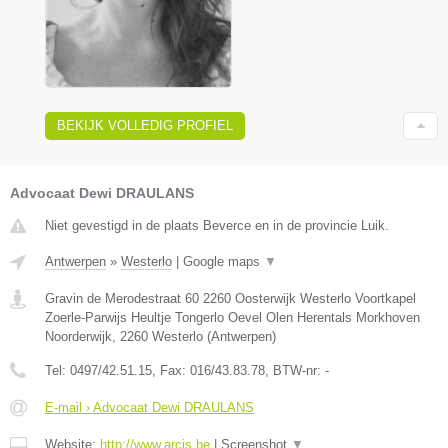
BEKIJK VOLLEDIG PROFIEL
Advocaat Dewi DRAULANS
Niet gevestigd in de plaats Beverce en in de provincie Luik.
Antwerpen
»
Westerlo
|
Google maps
▼
Gravin de Merodestraat 60 2260 Oosterwijk Westerlo Voortkapel
Zoerle-Parwijs Heultje Tongerlo Oevel Olen Herentals Morkhoven
Noorderwijk
,
2260
Westerlo
(
Antwerpen
)
Tel:
0497/42.51.15
, Fax:
016/43.83.78
, BTW-nr:
-
E-mail › Advocaat Dewi DRAULANS
Website:
http://www.arcis.be
|
Screenshot
▼