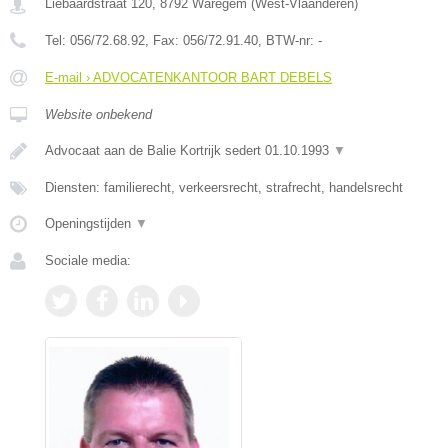
Liebaardstraat 120
,
8792
Waregem
(
West-Vlaanderen
)
Tel:
056/72.68.92
, Fax:
056/72.91.40
, BTW-nr:
-
E-mail › ADVOCATENKANTOOR BART DEBELS
Website onbekend
Advocaat aan de Balie Kortrijk sedert 01.10.1993
▼
Diensten: familierecht, verkeersrecht, strafrecht, handelsrecht
Openingstijden
▼
Sociale media: