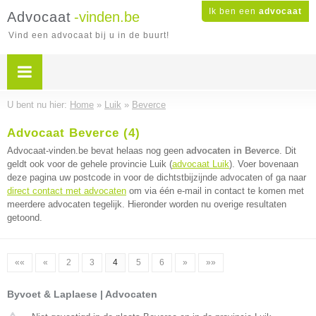
Ik ben een
advocaat
Advocaat
-vinden.be
Vind een advocaat bij u in de buurt!
U bent nu hier:
Home
»
Luik
»
Beverce
Advocaat Beverce (4)
Advocaat-vinden.be bevat helaas nog geen
advocaten in Beverce
. Dit
geldt ook voor de gehele provincie Luik (
advocaat Luik
). Voer bovenaan
deze pagina uw postcode in voor de dichtstbijzijnde advocaten of ga naar
direct contact met advocaten
om via één e-mail in contact te komen met
meerdere advocaten tegelijk. Hieronder worden nu overige resultaten
getoond.
««
«
2
3
4
5
6
»
»»
Byvoet & Laplaese | Advocaten