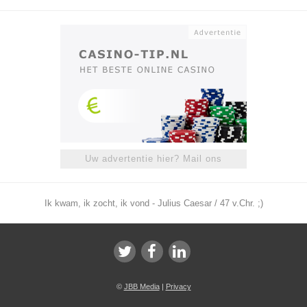
Uw advertentie hier? Mail ons
Ik kwam, ik zocht, ik vond - Julius Caesar / 47 v.Chr. ;)
©
JBB Media
|
Privacy