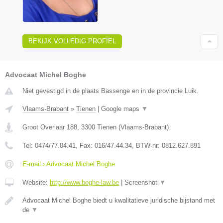
BEKIJK VOLLEDIG PROFIEL
Advocaat Michel Boghe
Niet gevestigd in de plaats Bassenge en in de provincie Luik.
Vlaams-Brabant
»
Tienen
|
Google maps
▼
Groot Overlaar 188
,
3300
Tienen
(
Vlaams-Brabant
)
Tel:
0474/77.04.41
, Fax:
016/47.44.34
, BTW-nr:
​0812.627.891
E-mail › Advocaat Michel Boghe
Website:
http://www.boghe-law.be
|
Screenshot
▼
Advocaat Michel Boghe biedt u kwalitatieve juridische bijstand met
de
▼