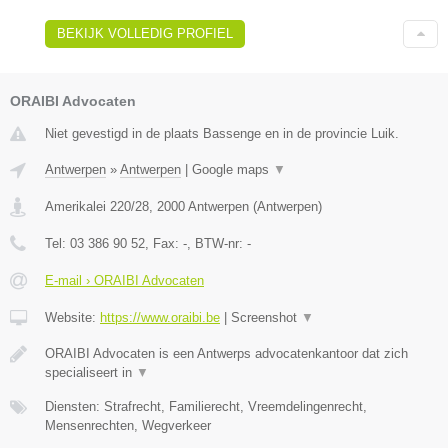
BEKIJK VOLLEDIG PROFIEL
ORAIBI Advocaten
Niet gevestigd in de plaats Bassenge en in de provincie Luik.
Antwerpen
»
Antwerpen
|
Google maps
▼
Amerikalei 220/28
,
2000
Antwerpen
(
Antwerpen
)
Tel:
03 386 90 52
, Fax:
-
, BTW-nr:
-
E-mail › ORAIBI Advocaten
Website:
https://www.oraibi.be
|
Screenshot
▼
ORAIBI Advocaten is een Antwerps advocatenkantoor dat zich
specialiseert in
▼
Diensten: Strafrecht, Familierecht, Vreemdelingenrecht,
Mensenrechten, Wegverkeer