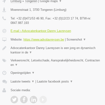
Limburg
»
Tongeren
|
Google maps
▼
Moerenstraat 1
,
3700
Tongeren
(
Limburg
)
Tel:
+32 (0)471/53 46 90
, Fax:
+32 (0)12/23 17 74
, BTW-nr:
0847.887.193
E-mail › Advocatenkantoor Danny Lavreysen
Website:
https://www.advolavreysen.be
|
Screenshot
▼
Advocatenkantoor Danny Lavreysen is een jong en dynamisch
kantoor in de
▼
Verkeersrecht, Letselschade, Aansprakelijkheidsrecht, Contracten
en
▼
Openingstijden
▼
Laatste tweets
▼
|
Laatste facebook posts
▼
Sociale media: