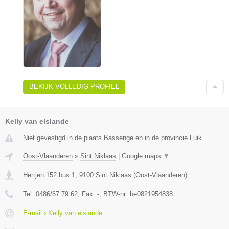
BEKIJK VOLLEDIG PROFIEL
Kelly van elslande
Niet gevestigd in de plaats Bassenge en in de provincie Luik.
Oost-Vlaanderen
»
Sint Niklaas
|
Google maps
▼
Hertjen 152 bus 1
,
9100
Sint Niklaas
(
Oost-Vlaanderen
)
Tel:
0486/67.79.62
, Fax:
-
, BTW-nr:
be0821954838
E-mail › Kelly van elslande