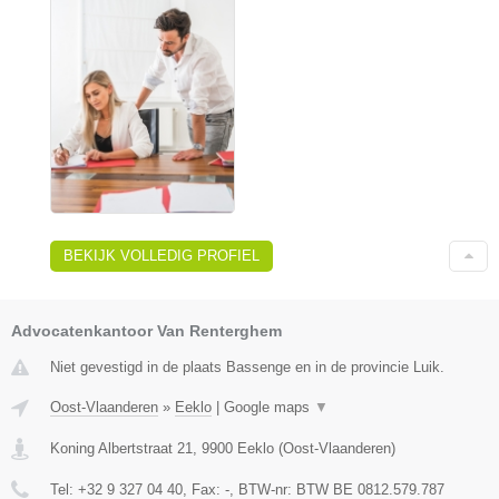
BEKIJK VOLLEDIG PROFIEL
Advocatenkantoor Van Renterghem
Niet gevestigd in de plaats Bassenge en in de provincie Luik.
Oost-Vlaanderen
»
Eeklo
|
Google maps
▼
Koning Albertstraat 21
,
9900
Eeklo
(
Oost-Vlaanderen
)
Tel:
+32 9 327 04 40
, Fax:
-
, BTW-nr:
BTW BE 0812.579.787