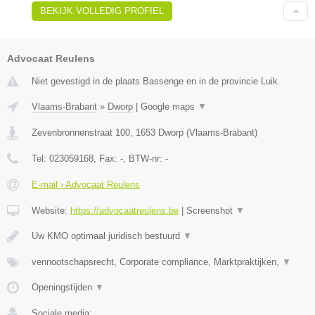
BEKIJK VOLLEDIG PROFIEL
Advocaat Reulens
Niet gevestigd in de plaats Bassenge en in de provincie Luik.
Vlaams-Brabant
»
Dworp
|
Google maps
▼
Zevenbronnenstraat 100
,
1653
Dworp
(
Vlaams-Brabant
)
Tel:
023059168
, Fax:
-
, BTW-nr:
-
E-mail › Advocaat Reulens
Website:
https://advocaatreulens.be
|
Screenshot
▼
Uw KMO optimaal juridisch bestuurd
▼
vennootschapsrecht, Corporate compliance, Marktpraktijken,
▼
Openingstijden
▼
Sociale media: