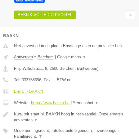
BEKIJK VOLLEDIG PROFIEL
BAAKN
Niet gevestigd in de plaats Bassenge en in de provincie Luik.
Antwerpen
»
Berchem
|
Google maps
▼
Filip Williotstraat 9
,
2600
Berchem
(
Antwerpen
)
Tel:
033768696
, Fax:
-
, BTW-nr:
-
E-mail › BAAKN
Website:
https://www.baakn.be
|
Screenshot
▼
Kwaliteit staat bij BAAKN hoog in het vaandel. Onze ervaren
advocaten
▼
Ondernemingsrecht, Intellectuele eigendom, Invorderingen,
Familierecht,
▼