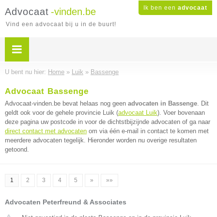
Ik ben een
advocaat
Advocaat
-vinden.be
Vind een advocaat bij u in de buurt!
U bent nu hier:
Home
»
Luik
»
Bassenge
Advocaat Bassenge
Advocaat-vinden.be bevat helaas nog geen
advocaten in Bassenge
. Dit
geldt ook voor de gehele provincie Luik (
advocaat Luik
). Voer bovenaan
deze pagina uw postcode in voor de dichtstbijzijnde advocaten of ga naar
direct contact met advocaten
om via één e-mail in contact te komen met
meerdere advocaten tegelijk. Hieronder worden nu overige resultaten
getoond.
1
2
3
4
5
»
»»
Advocaten Peterfreund & Associates