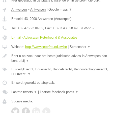
Niet gevestigd in de plaats Bassenge en in de provincie Luik.
Antwerpen
»
Antwerpen
|
Google maps
▼
Britselei 43
,
2000
Antwerpen
(
Antwerpen
)
Tel:
+32 476 22 04 02
, Fax:
+ 32 3 435 28 49
, BTW-nr:
-
E-mail › Advocaten Peterfreund & Associates
Website:
http://www.peterfreundlaw.be
|
Screenshot
▼
Bent u op zoek naar het beste juridische advies in Antwerpen dan
bent u bij
▼
Burgerlijk recht, Bouwrecht, Handelsrecht, Vennootschappenrecht,
Huurrecht,
▼
Er wordt gewerkt op afspraak.
Laatste tweets
▼
|
Laatste facebook posts
▼
Sociale media: