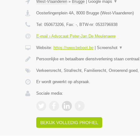
West-Vlaanderen
»
Brugge
|
Google maps
▼
Oosterlingenplein 4A
,
8000
Brugge
(
West-Vlaanderen
)
Tel:
050673206
, Fax:
-
, BTW-nr:
0533796938
E-mail › Advocaat Peter-Jan De Meulenaere
Website:
https://www.beboet.be
|
Screenshot
▼
Persoonlijke en betaalbare dienstverlening staan centraal
Verkeersrecht, Strafrecht, Familierecht, Onroerend goed
Er wordt gewerkt op afspraak.
Sociale media:
BEKIJK VOLLEDIG PROFIEL