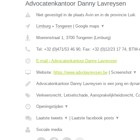
Advocatenkantoor Danny Lavreysen
Niet gevestigd in de plaats Avin en in de provincie Luik.
Limburg
»
Tongeren
|
Google maps
▼
Moerenstraat 1
,
3700
Tongeren
(
Limburg
)
Tel:
+32 (0)471/53 46 90
, Fax:
+32 (0)12/23 17 74
, BTW-
E-mail › Advocatenkantoor Danny Lavreysen
Website:
https://www.advolavreysen.be
|
Screenshot
▼
Advocatenkantoor Danny Lavreysen is een jong en dynam
Verkeersrecht, Letselschade, Aansprakelijkheidsrecht, C
Openingstijden
▼
Laatste tweets
▼
|
Laatste facebook posts
▼
Sociale media: