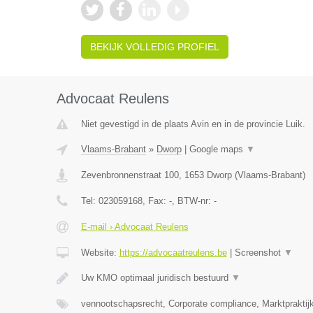
BEKIJK VOLLEDIG PROFIEL
Advocaat Reulens
Niet gevestigd in de plaats Avin en in de provincie Luik.
Vlaams-Brabant
»
Dworp
|
Google maps
▼
Zevenbronnenstraat 100
,
1653
Dworp
(
Vlaams-Brabant
)
Tel:
023059168
, Fax:
-
, BTW-nr:
-
E-mail › Advocaat Reulens
Website:
https://advocaatreulens.be
|
Screenshot
▼
Uw KMO optimaal juridisch bestuurd
▼
vennootschapsrecht, Corporate compliance, Marktpraktij