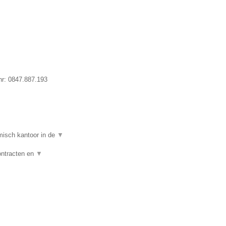
nr:
0847.887.193
isch kantoor in de
▼
ontracten en
▼