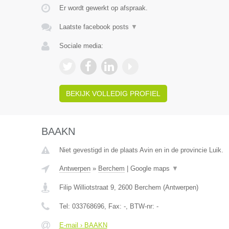
Er wordt gewerkt op afspraak.
Laatste facebook posts
▼
Sociale media:
BEKIJK VOLLEDIG PROFIEL
BAAKN
Niet gevestigd in de plaats Avin en in de provincie Luik.
Antwerpen
»
Berchem
|
Google maps
▼
Filip Williotstraat 9
,
2600
Berchem
(
Antwerpen
)
Tel:
033768696
, Fax:
-
, BTW-nr:
-
E-mail › BAAKN