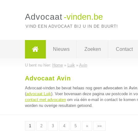
Advocaat
-vinden.be
VIND EEN ADVOCAAT BIJ U IN DE BUURT!
Nieuws
Zoeken
Contact
U bent nu hier:
Home
»
Luik
»
Avin
Advocaat Avin
Advocaat-vinden.be bevat helaas nog geen
advocaten in Avin
(
advocaat Luik
). Voer bovenaan deze pagina uw postcode in voo
contact met advocaten
om via één e-mail in contact te komen 
worden nu overige resultaten getoond.
1
2
3
4
5
»
»»