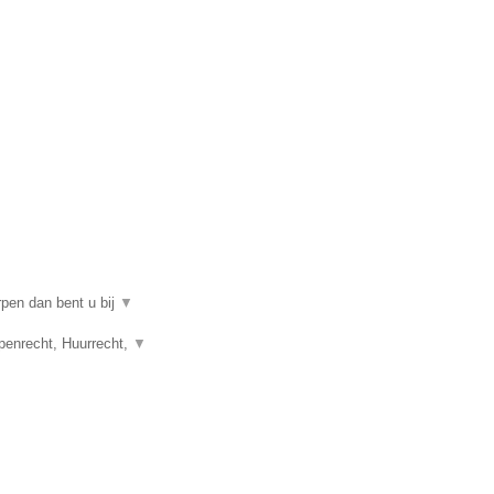
rpen dan bent u bij
▼
penrecht, Huurrecht,
▼