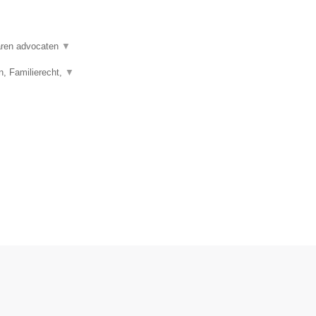
varen advocaten
▼
n, Familierecht,
▼