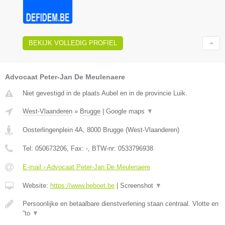
BEKIJK VOLLEDIG PROFIEL
Advocaat Peter-Jan De Meulenaere
Niet gevestigd in de plaats Aubel en in de provincie Luik.
West-Vlaanderen
»
Brugge
|
Google maps
▼
Oosterlingenplein 4A
,
8000
Brugge
(
West-Vlaanderen
)
Tel:
050673206
, Fax:
-
, BTW-nr:
0533796938
E-mail › Advocaat Peter-Jan De Meulenaere
Website:
https://www.beboet.be
|
Screenshot
▼
Persoonlijke en betaalbare dienstverlening staan centraal. Vlotte en
“to
▼