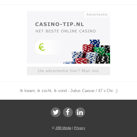
Uw advertentie hier? Mail ons
Ik kwam, ik zocht, ik vond - Julius Caesar / 47 v.Chr. ;)
©
JBB Media
|
Privacy