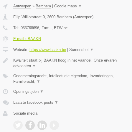
Antwerpen
»
Berchem
|
Google maps
▼
Filip Williotstraat 9
,
2600
Berchem
(
Antwerpen
)
Tel:
033768696
, Fax:
-
, BTW-nr:
-
E-mail › BAAKN
Website:
https://www.baakn.be
|
Screenshot
▼
Kwaliteit staat bij BAAKN hoog in het vaandel. Onze ervaren
advocaten
▼
Ondernemingsrecht, Intellectuele eigendom, Invorderingen,
Familierecht,
▼
Openingstijden
▼
Laatste facebook posts
▼
Sociale media: