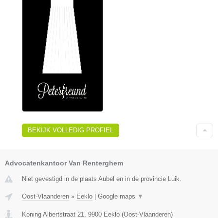
BEKIJK VOLLEDIG PROFIEL
Advocatenkantoor Van Renterghem
Niet gevestigd in de plaats Aubel en in de provincie Luik.
Oost-Vlaanderen
»
Eeklo
|
Google maps
▼
Koning Albertstraat 21
,
9900
Eeklo
(
Oost-Vlaanderen
)