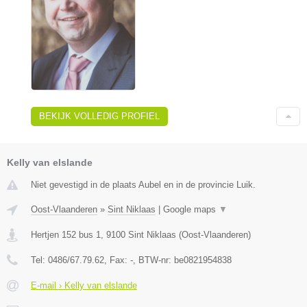
BEKIJK VOLLEDIG PROFIEL
Kelly van elslande
Niet gevestigd in de plaats Aubel en in de provincie Luik.
Oost-Vlaanderen
»
Sint Niklaas
|
Google maps
▼
Hertjen 152 bus 1
,
9100
Sint Niklaas
(
Oost-Vlaanderen
)
Tel:
0486/67.79.62
, Fax:
-
, BTW-nr:
be0821954838
E-mail › Kelly van elslande