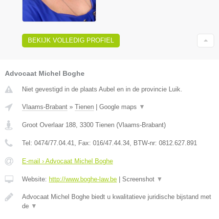
BEKIJK VOLLEDIG PROFIEL
Advocaat Michel Boghe
Niet gevestigd in de plaats Aubel en in de provincie Luik.
Vlaams-Brabant
»
Tienen
|
Google maps
▼
Groot Overlaar 188
,
3300
Tienen
(
Vlaams-Brabant
)
Tel:
0474/77.04.41
, Fax:
016/47.44.34
, BTW-nr:
​0812.627.891
E-mail › Advocaat Michel Boghe
Website:
http://www.boghe-law.be
|
Screenshot
▼
Advocaat Michel Boghe biedt u kwalitatieve juridische bijstand met
de
▼