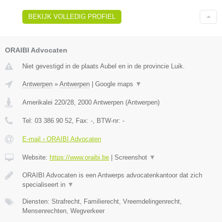
BEKIJK VOLLEDIG PROFIEL
ORAIBI Advocaten
Niet gevestigd in de plaats Aubel en in de provincie Luik.
Antwerpen
»
Antwerpen
|
Google maps
▼
Amerikalei 220/28
,
2000
Antwerpen
(
Antwerpen
)
Tel:
03 386 90 52
, Fax:
-
, BTW-nr:
-
E-mail › ORAIBI Advocaten
Website:
https://www.oraibi.be
|
Screenshot
▼
ORAIBI Advocaten is een Antwerps advocatenkantoor dat zich
specialiseert in
▼
Diensten: Strafrecht, Familierecht, Vreemdelingenrecht,
Mensenrechten, Wegverkeer