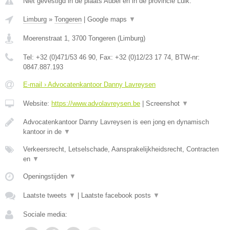
Niet gevestigd in de plaats Aubel en in de provincie Luik.
Limburg
»
Tongeren
|
Google maps
▼
Moerenstraat 1
,
3700
Tongeren
(
Limburg
)
Tel:
+32 (0)471/53 46 90
, Fax:
+32 (0)12/23 17 74
, BTW-nr:
0847.887.193
E-mail › Advocatenkantoor Danny Lavreysen
Website:
https://www.advolavreysen.be
|
Screenshot
▼
Advocatenkantoor Danny Lavreysen is een jong en dynamisch
kantoor in de
▼
Verkeersrecht, Letselschade, Aansprakelijkheidsrecht, Contracten
en
▼
Openingstijden
▼
Laatste tweets
▼
|
Laatste facebook posts
▼
Sociale media: