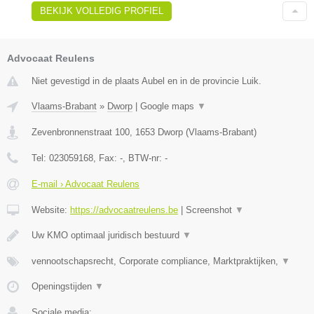
BEKIJK VOLLEDIG PROFIEL
Advocaat Reulens
Niet gevestigd in de plaats Aubel en in de provincie Luik.
Vlaams-Brabant
»
Dworp
|
Google maps
▼
Zevenbronnenstraat 100
,
1653
Dworp
(
Vlaams-Brabant
)
Tel:
023059168
, Fax:
-
, BTW-nr:
-
E-mail › Advocaat Reulens
Website:
https://advocaatreulens.be
|
Screenshot
▼
Uw KMO optimaal juridisch bestuurd
▼
vennootschapsrecht, Corporate compliance, Marktpraktijken,
▼
Openingstijden
▼
Sociale media: