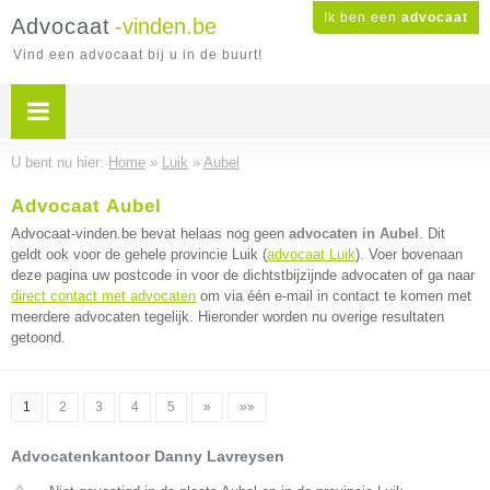
Ik ben een
advocaat
Advocaat
-vinden.be
Vind een advocaat bij u in de buurt!
U bent nu hier:
Home
»
Luik
»
Aubel
Advocaat Aubel
Advocaat-vinden.be bevat helaas nog geen
advocaten in Aubel
. Dit
geldt ook voor de gehele provincie Luik (
advocaat Luik
). Voer bovenaan
deze pagina uw postcode in voor de dichtstbijzijnde advocaten of ga naar
direct contact met advocaten
om via één e-mail in contact te komen met
meerdere advocaten tegelijk. Hieronder worden nu overige resultaten
getoond.
1
2
3
4
5
»
»»
Advocatenkantoor Danny Lavreysen