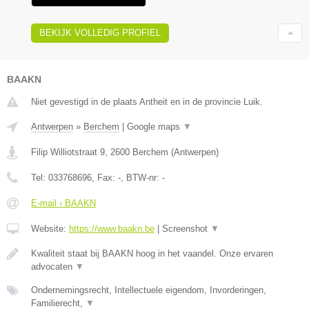
BEKIJK VOLLEDIG PROFIEL
BAAKN
Niet gevestigd in de plaats Antheit en in de provincie Luik.
Antwerpen
»
Berchem
|
Google maps
▼
Filip Williotstraat 9
,
2600
Berchem
(
Antwerpen
)
Tel:
033768696
, Fax:
-
, BTW-nr:
-
E-mail › BAAKN
Website:
https://www.baakn.be
|
Screenshot
▼
Kwaliteit staat bij BAAKN hoog in het vaandel. Onze ervaren
advocaten
▼
Ondernemingsrecht, Intellectuele eigendom, Invorderingen,
Familierecht,
▼