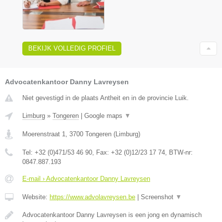
BEKIJK VOLLEDIG PROFIEL
Advocatenkantoor Danny Lavreysen
Niet gevestigd in de plaats Antheit en in de provincie Luik.
Limburg
»
Tongeren
|
Google maps
▼
Moerenstraat 1
,
3700
Tongeren
(
Limburg
)
Tel:
+32 (0)471/53 46 90
, Fax:
+32 (0)12/23 17 74
, BTW-nr:
0847.887.193
E-mail › Advocatenkantoor Danny Lavreysen
Website:
https://www.advolavreysen.be
|
Screenshot
▼
Advocatenkantoor Danny Lavreysen is een jong en dynamisch