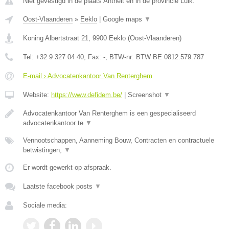
Niet gevestigd in de plaats Antheit en in de provincie Luik.
Oost-Vlaanderen
»
Eeklo
|
Google maps
▼
Koning Albertstraat 21
,
9900
Eeklo
(
Oost-Vlaanderen
)
Tel:
+32 9 327 04 40
, Fax:
-
, BTW-nr:
BTW BE 0812.579.787
E-mail › Advocatenkantoor Van Renterghem
Website:
https://www.defidem.be/
|
Screenshot
▼
Advocatenkantoor Van Renterghem is een gespecialiseerd
advocatenkantoor te
▼
Vennootschappen, Aanneming Bouw, Contracten en contractuele
betwistingen,
▼
Er wordt gewerkt op afspraak.
Laatste facebook posts
▼
Sociale media: