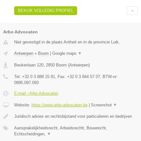
BEKIJK VOLLEDIG PROFIEL
Arbo Advocaten
Niet gevestigd in de plaats Antheit en in de provincie Luik.
Antwerpen
»
Boom
|
Google maps
▼
Beukenlaan 120
,
2850
Boom
(
Antwerpen
)
Tel:
+32 0 3 888 15 81
, Fax:
+32 0 3 844 57 07
, BTW-nr:
0895.097.093
E-mail › Arbo Advocaten
Website:
https://www.arbo-advocaten.be
|
Screenshot
▼
Juridisch advies en rechtsbijstand voor particulieren en bedrijven
Aansprakelijkheidsrecht, Arbeidsrechtt, Bouwrecht,
Echtscheidingen,
▼