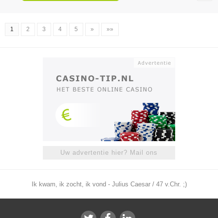
1
2
3
4
5
»
»»
Uw advertentie hier? Mail ons
Ik kwam, ik zocht, ik vond - Julius Caesar / 47 v.Chr. ;)