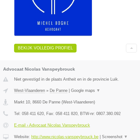
BEKIJK VOLLEDIG PROFIEL
Advocaat Nicolas Vanspeybrouck
Niet gevestigd in de plaats Antheit en in de provincie Luik.
West-Vlaanderen
»
De Panne
|
Google maps
▼
Markt 10
,
8660
De Panne
(
West-Vlaanderen
)
Tel:
058 411 620
, Fax:
058 411 820
, BTW-nr:
0807.380.092
E-mail › Advocaat Nicolas Vanspeybrouck
Website:
http://www.nicolas-vanspeybrouck.be
|
Screenshot
▼