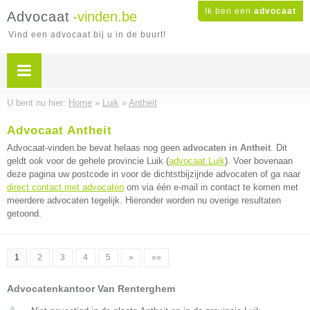
Ik ben een
advocaat
Advocaat
-vinden.be
Vind een advocaat bij u in de buurt!
U bent nu hier:
Home
»
Luik
»
Antheit
Advocaat Antheit
Advocaat-vinden.be bevat helaas nog geen
advocaten in Antheit
. Dit
geldt ook voor de gehele provincie Luik (
advocaat Luik
). Voer bovenaan
deze pagina uw postcode in voor de dichtstbijzijnde advocaten of ga naar
direct contact met advocaten
om via één e-mail in contact te komen met
meerdere advocaten tegelijk. Hieronder worden nu overige resultaten
getoond.
1
2
3
4
5
»
»»
Advocatenkantoor Van Renterghem