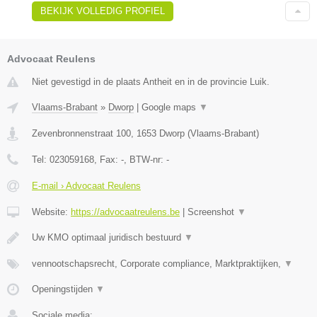
BEKIJK VOLLEDIG PROFIEL
Advocaat Reulens
Niet gevestigd in de plaats Antheit en in de provincie Luik.
Vlaams-Brabant
»
Dworp
|
Google maps
▼
Zevenbronnenstraat 100
,
1653
Dworp
(
Vlaams-Brabant
)
Tel:
023059168
, Fax:
-
, BTW-nr:
-
E-mail › Advocaat Reulens
Website:
https://advocaatreulens.be
|
Screenshot
▼
Uw KMO optimaal juridisch bestuurd
▼
vennootschapsrecht, Corporate compliance, Marktpraktijken,
▼
Openingstijden
▼
Sociale media: