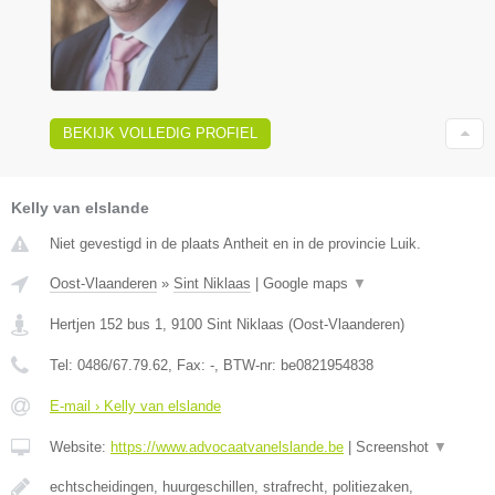
BEKIJK VOLLEDIG PROFIEL
Kelly van elslande
Niet gevestigd in de plaats Antheit en in de provincie Luik.
Oost-Vlaanderen
»
Sint Niklaas
|
Google maps
▼
Hertjen 152 bus 1
,
9100
Sint Niklaas
(
Oost-Vlaanderen
)
Tel:
0486/67.79.62
, Fax:
-
, BTW-nr:
be0821954838
E-mail › Kelly van elslande
Website:
https://www.advocaatvanelslande.be
|
Screenshot
▼
echtscheidingen, huurgeschillen, strafrecht, politiezaken,