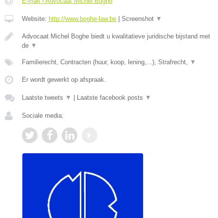
E-mail › Advocaat Michel Boghe
Website:
http://www.boghe-law.be
|
Screenshot
▼
Advocaat Michel Boghe biedt u kwalitatieve juridische bijstand met
de
▼
Familierecht, Contracten (huur, koop, lening,...), Strafrecht,
▼
Er wordt gewerkt op afspraak.
Laatste tweets
▼
|
Laatste facebook posts
▼
Sociale media: