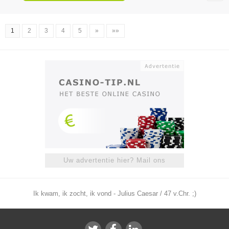
1
2
3
4
5
»
»»
Uw advertentie hier? Mail ons
Ik kwam, ik zocht, ik vond - Julius Caesar / 47 v.Chr. ;)