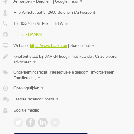
Antwerpen
»
Berchem
|
Google maps
▼
Filip Williotstraat 9
,
2600
Berchem
(
Antwerpen
)
Tel:
033768696
, Fax:
-
, BTW-nr:
-
E-mail › BAAKN
Website:
https://www.baakn.be
|
Screenshot
▼
Kwaliteit staat bij BAAKN hoog in het vaandel. Onze ervaren
advocaten
▼
Ondernemingsrecht, Intellectuele eigendom, Invorderingen,
Familierecht,
▼
Openingstijden
▼
Laatste facebook posts
▼
Sociale media: