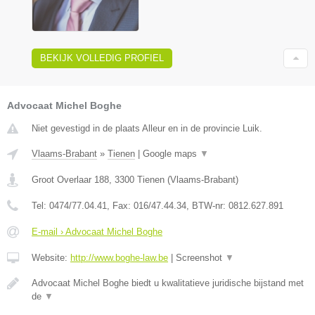
BEKIJK VOLLEDIG PROFIEL
Advocaat Michel Boghe
Niet gevestigd in de plaats Alleur en in de provincie Luik.
Vlaams-Brabant
»
Tienen
|
Google maps
▼
Groot Overlaar 188
,
3300
Tienen
(
Vlaams-Brabant
)
Tel:
0474/77.04.41
, Fax:
016/47.44.34
, BTW-nr:
​0812.627.891
E-mail › Advocaat Michel Boghe
Website:
http://www.boghe-law.be
|
Screenshot
▼
Advocaat Michel Boghe biedt u kwalitatieve juridische bijstand met
de
▼