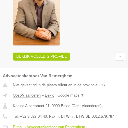
BEKIJK VOLLEDIG PROFIEL
Advocatenkantoor Van Renterghem
Niet gevestigd in de plaats Alleur en in de provincie Luik.
Oost-Vlaanderen
»
Eeklo
|
Google maps
▼
Koning Albertstraat 21
,
9900
Eeklo
(
Oost-Vlaanderen
)
Tel:
+32 9 327 04 40
, Fax:
-
, BTW-nr:
BTW BE 0812.579.787
E-mail › Advocatenkantoor Van Renterghem