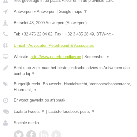
Niet gevestigd in de plaats Alleur en in de provincie Luik.
Antwerpen
»
Antwerpen
|
Google maps
▼
Britselei 43
,
2000
Antwerpen
(
Antwerpen
)
Tel:
+32 476 22 04 02
, Fax:
+ 32 3 435 28 49
, BTW-nr:
-
E-mail › Advocaten Peterfreund & Associates
Website:
http://www.peterfreundlaw.be
|
Screenshot
▼
Bent u op zoek naar het beste juridische advies in Antwerpen dan
bent u bij
▼
Burgerlijk recht, Bouwrecht, Handelsrecht, Vennootschappenrecht,
Huurrecht,
▼
Er wordt gewerkt op afspraak.
Laatste tweets
▼
|
Laatste facebook posts
▼
Sociale media: