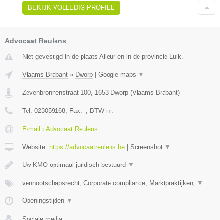
BEKIJK VOLLEDIG PROFIEL
Advocaat Reulens
Niet gevestigd in de plaats Alleur en in de provincie Luik.
Vlaams-Brabant
»
Dworp
|
Google maps
▼
Zevenbronnenstraat 100
,
1653
Dworp
(
Vlaams-Brabant
)
Tel:
023059168
, Fax:
-
, BTW-nr:
-
E-mail › Advocaat Reulens
Website:
https://advocaatreulens.be
|
Screenshot
▼
Uw KMO optimaal juridisch bestuurd
▼
vennootschapsrecht, Corporate compliance, Marktpraktijken,
▼
Openingstijden
▼
Sociale media: