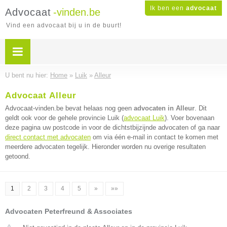
Ik ben een
advocaat
Advocaat
-vinden.be
Vind een advocaat bij u in de buurt!
U bent nu hier:
Home
»
Luik
»
Alleur
Advocaat Alleur
Advocaat-vinden.be bevat helaas nog geen
advocaten in Alleur
. Dit
geldt ook voor de gehele provincie Luik (
advocaat Luik
). Voer bovenaan
deze pagina uw postcode in voor de dichtstbijzijnde advocaten of ga naar
direct contact met advocaten
om via één e-mail in contact te komen met
meerdere advocaten tegelijk. Hieronder worden nu overige resultaten
getoond.
1
2
3
4
5
»
»»
Advocaten Peterfreund & Associates