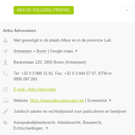
BEKIJK VOLLEDIG PROFIEL
Arbo Advocaten
Niet gevestigd in de plaats Alleur en in de provincie Luik.
Antwerpen
»
Boom
|
Google maps
▼
Beukenlaan 120
,
2850
Boom
(
Antwerpen
)
Tel:
+32 0 3 888 15 81
, Fax:
+32 0 3 844 57 07
, BTW-nr:
0895.097.093
E-mail › Arbo Advocaten
Website:
https://www.arbo-advocaten.be
|
Screenshot
▼
Juridisch advies en rechtsbijstand voor particulieren en bedrijven
Aansprakelijkheidsrecht, Arbeidsrechtt, Bouwrecht,
Echtscheidingen,
▼