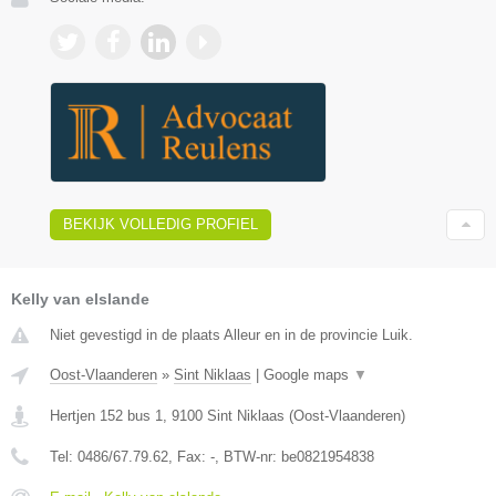
BEKIJK VOLLEDIG PROFIEL
Kelly van elslande
Niet gevestigd in de plaats Alleur en in de provincie Luik.
Oost-Vlaanderen
»
Sint Niklaas
|
Google maps
▼
Hertjen 152 bus 1
,
9100
Sint Niklaas
(
Oost-Vlaanderen
)
Tel:
0486/67.79.62
, Fax:
-
, BTW-nr:
be0821954838