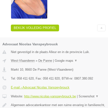
BEKIJK VOLLEDIG PROFIEL
Advocaat Nicolas Vanspeybrouck
Niet gevestigd in de plaats Alleur en in de provincie Luik.
West-Vlaanderen
»
De Panne
|
Google maps
▼
Markt 10
,
8660
De Panne
(
West-Vlaanderen
)
Tel:
058 411 620
, Fax:
058 411 820
, BTW-nr:
0807.380.092
E-mail › Advocaat Nicolas Vanspeybrouck
Website:
http://www.nicolas-vanspeybrouck.be
|
Screenshot
▼
Algemeen advocatenkantoor met een ruime ervaring in familierecht,