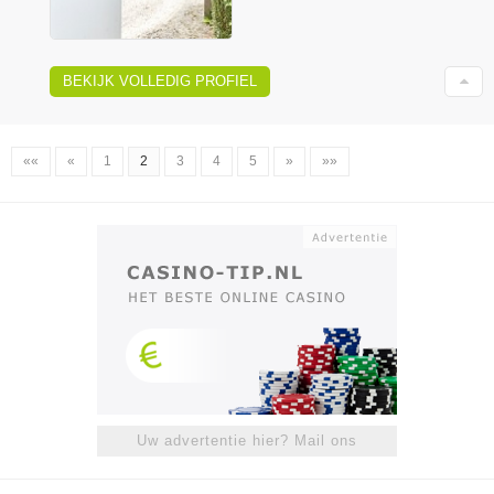
BEKIJK VOLLEDIG PROFIEL
««
«
1
2
3
4
5
»
»»
Uw advertentie hier? Mail ons