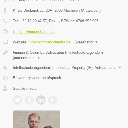
K. De Deckerstraat 20A
,
2800
Mechelen
(
Antwerpen
)
Tel:
+32 15 29 42 57
, Fax:
-
, BTW-nr:
0708.952.907
E-mail › Finnian Columba
Website:
https://finniancolumba.be/
|
Screenshot
▼
Finnian & Columba: Advocaten Intellectuele Eigendom
(auteursrecht,
▼
Intellectuele eigendom, Intellectual Property (IP), Auteursrecht,
▼
Er wordt gewerkt op afspraak.
Sociale media: