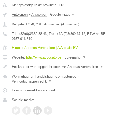
Niet gevestigd in de provincie Luik.
Antwerpen
»
Antwerpen
|
Google maps
▼
Belgiëlei 173-8
,
2018
Antwerpen
(
Antwerpen
)
Tel:
+32/(0)3/369.88.43
, Fax:
+32/(0)3/369.37.12
, BTW-nr:
BE
0757.616.619
E-mail › Andreas Verbraeken | AVvocato BV
Website:
http://www.avvocato.be
|
Screenshot
▼
Het kantoor werd opgericht door: mr. Andreas Verbraeken.
▼
Woninghuur en handelshuur, Contractenrecht,
Vennootschappenrecht,
▼
Er wordt gewerkt op afspraak.
Sociale media: