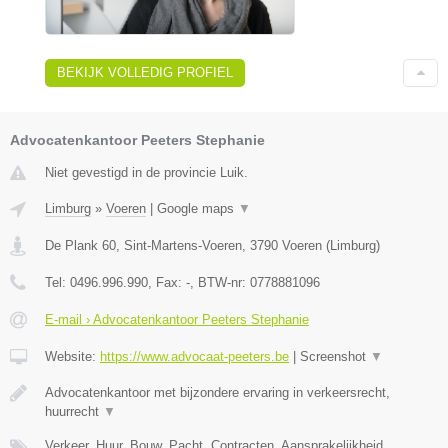
BEKIJK VOLLEDIG PROFIEL
Advocatenkantoor Peeters Stephanie
Niet gevestigd in de provincie Luik.
Limburg
»
Voeren
|
Google maps
▼
De Plank 60, Sint-Martens-Voeren
,
3790
Voeren
(
Limburg
)
Tel:
0496.996.990
, Fax:
-
, BTW-nr:
0778881096
E-mail › Advocatenkantoor Peeters Stephanie
Website:
https://www.advocaat-peeters.be
|
Screenshot
▼
Advocatenkantoor met bijzondere ervaring in verkeersrecht,
huurrecht
▼
Verkeer, Huur, Bouw, Pacht, Contracten, Aansprakelijkheid,