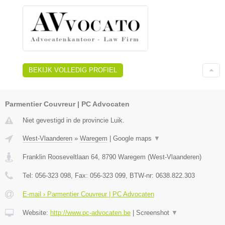
BEKIJK VOLLEDIG PROFIEL
Parmentier Couvreur | PC Advocaten
Niet gevestigd in de provincie Luik.
West-Vlaanderen
»
Waregem
|
Google maps
▼
Franklin Rooseveltlaan 64
,
8790
Waregem
(
West-Vlaanderen
)
Tel:
056-323 098
, Fax:
056-323 099
, BTW-nr:
0638.822.303
E-mail › Parmentier Couvreur | PC Advocaten
Website:
http://www.pc-advocaten.be
|
Screenshot
▼