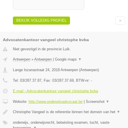
BEKIJK VOLLEDIG PROFIEL
Advocatenkantoor vangeel christophe bvba
Niet gevestigd in de provincie Luik.
Antwerpen
»
Antwerpen
|
Google maps
▼
Lange lozanastraat 24
,
2018
Antwerpen
(
Antwerpen
)
Tel:
03/287.37.87
, Fax:
03/287.37.69
, BTW-nr:
-
E-mail › Advocatenkantoor vangeel christophe bvba
Website:
http://www.onderwijsadvocaat.be
|
Screenshot
▼
Christophe Vangeel is de referentie binnen het domein van het
▼
onderwijs, onderwijsrecht, betwisting examen, tucht, vaste
benoeming,
▼