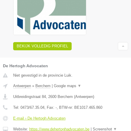
BEKIJK VOLLEDIG PROFIEL
De Hertogh Advocaten
Niet gevestigd in de provincie Luik.
Antwerpen
»
Berchem
|
Google maps
▼
Uitbreidingstraat 84
,
2600
Berchem
(
Antwerpen
)
Tel:
0473/67.35.04
, Fax:
-
, BTW-nr:
BE1017.465.860
E-mail › De Hertogh Advocaten
Website:
https://www.dehertoghadvocaten.be
|
Screenshot
▼