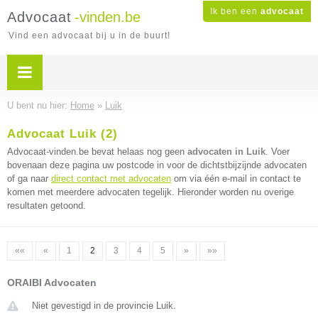
Ik ben een
advocaat
Advocaat
-vinden.be
Vind een advocaat bij u in de buurt!
U bent nu hier:
Home
»
Luik
Advocaat Luik (2)
Advocaat-vinden.be bevat helaas nog geen
advocaten in Luik
. Voer
bovenaan deze pagina uw postcode in voor de dichtstbijzijnde advocaten
of ga naar
direct contact met advocaten
om via één e-mail in contact te
komen met meerdere advocaten tegelijk. Hieronder worden nu overige
resultaten getoond.
««
«
1
2
3
4
5
»
»»
ORAIBI Advocaten
Niet gevestigd in de provincie Luik.