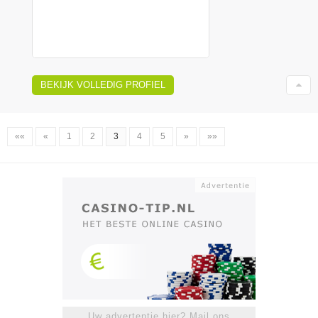
BEKIJK VOLLEDIG PROFIEL
««
«
1
2
3
4
5
»
»»
Uw advertentie hier? Mail ons