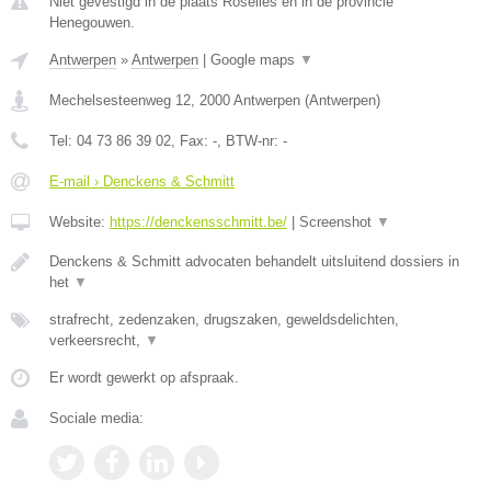
Niet gevestigd in de plaats Roselies en in de provincie
Henegouwen.
Antwerpen
»
Antwerpen
|
Google maps
▼
Mechelsesteenweg 12
,
2000
Antwerpen
(
Antwerpen
)
Tel:
04 73 86 39 02
, Fax:
-
, BTW-nr:
-
E-mail › Denckens & Schmitt
Website:
https://denckensschmitt.be/
|
Screenshot
▼
Denckens & Schmitt advocaten behandelt uitsluitend dossiers in
het
▼
strafrecht, zedenzaken, drugszaken, geweldsdelichten,
verkeersrecht,
▼
Er wordt gewerkt op afspraak.
Sociale media: