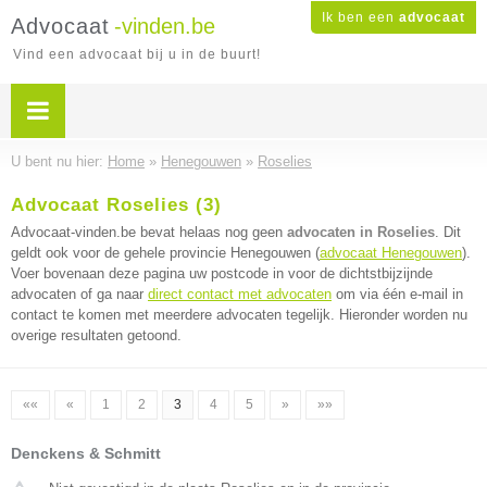
Ik ben een
advocaat
Advocaat
-vinden.be
Vind een advocaat bij u in de buurt!
U bent nu hier:
Home
»
Henegouwen
»
Roselies
Advocaat Roselies (3)
Advocaat-vinden.be bevat helaas nog geen
advocaten in Roselies
. Dit
geldt ook voor de gehele provincie Henegouwen (
advocaat Henegouwen
).
Voer bovenaan deze pagina uw postcode in voor de dichtstbijzijnde
advocaten of ga naar
direct contact met advocaten
om via één e-mail in
contact te komen met meerdere advocaten tegelijk. Hieronder worden nu
overige resultaten getoond.
««
«
1
2
3
4
5
»
»»
Denckens & Schmitt