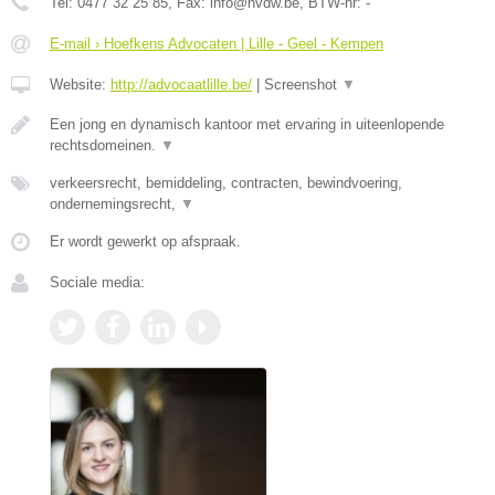
Tel:
0477 32 25 85
, Fax:
info@hvdw.be
, BTW-nr:
-
E-mail › Hoefkens Advocaten | Lille - Geel - Kempen
Website:
http://advocaatlille.be/
|
Screenshot
▼
Een jong en dynamisch kantoor met ervaring in uiteenlopende
rechtsdomeinen.
▼
verkeersrecht, bemiddeling, contracten, bewindvoering,
ondernemingsrecht,
▼
Er wordt gewerkt op afspraak.
Sociale media: