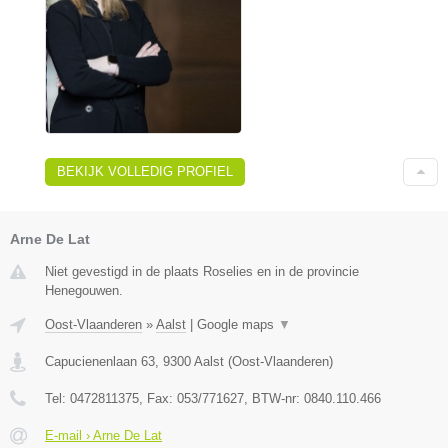
BEKIJK VOLLEDIG PROFIEL
Arne De Lat
Niet gevestigd in de plaats Roselies en in de provincie
Henegouwen.
Oost-Vlaanderen
»
Aalst
|
Google maps
▼
Capucienenlaan 63
,
9300
Aalst
(
Oost-Vlaanderen
)
Tel:
0472811375
, Fax:
053/771627
, BTW-nr:
0840.110.466
E-mail › Arne De Lat