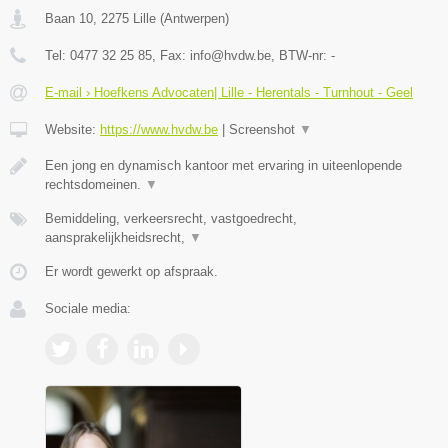
Baan 10
,
2275
Lille
(
Antwerpen
)
Tel:
0477 32 25 85
, Fax:
info@hvdw.be
, BTW-nr:
-
E-mail › Hoefkens Advocaten| Lille - Herentals - Turnhout - Geel
Website:
https://www.hvdw.be
|
Screenshot
▼
Een jong en dynamisch kantoor met ervaring in uiteenlopende
rechtsdomeinen.
▼
Bemiddeling, verkeersrecht, vastgoedrecht,
aansprakelijkheidsrecht,
▼
Er wordt gewerkt op afspraak.
Sociale media: