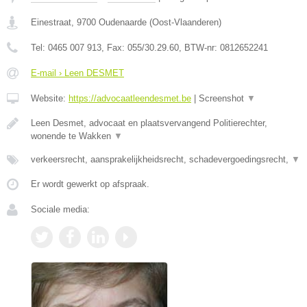
Einestraat
,
9700
Oudenaarde
(
Oost-Vlaanderen
)
Tel:
0465 007 913
, Fax:
055/30.29.60
, BTW-nr:
0812652241
E-mail › Leen DESMET
Website:
https://advocaatleendesmet.be
|
Screenshot
▼
Leen Desmet, advocaat en plaatsvervangend Politierechter,
wonende te Wakken
▼
verkeersrecht, aansprakelijkheidsrecht, schadevergoedingsrecht,
▼
Er wordt gewerkt op afspraak.
Sociale media: