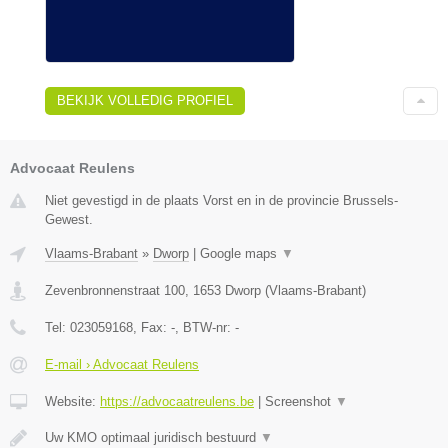
BEKIJK VOLLEDIG PROFIEL
Advocaat Reulens
Niet gevestigd in de plaats Vorst en in de provincie Brussels-
Gewest.
Vlaams-Brabant
»
Dworp
|
Google maps
▼
Zevenbronnenstraat 100
,
1653
Dworp
(
Vlaams-Brabant
)
Tel:
023059168
, Fax:
-
, BTW-nr:
-
E-mail › Advocaat Reulens
Website:
https://advocaatreulens.be
|
Screenshot
▼
Uw KMO optimaal juridisch bestuurd
▼