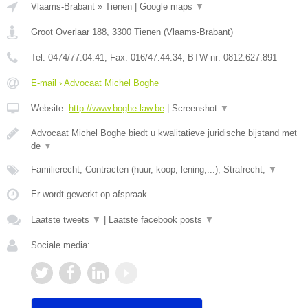
Vlaams-Brabant
»
Tienen
|
Google maps
▼
Groot Overlaar 188
,
3300
Tienen
(
Vlaams-Brabant
)
Tel:
0474/77.04.41
, Fax:
016/47.44.34
, BTW-nr:
​0812.627.891
E-mail › Advocaat Michel Boghe
Website:
http://www.boghe-law.be
|
Screenshot
▼
Advocaat Michel Boghe biedt u kwalitatieve juridische bijstand met
de
▼
Familierecht, Contracten (huur, koop, lening,...), Strafrecht,
▼
Er wordt gewerkt op afspraak.
Laatste tweets
▼
|
Laatste facebook posts
▼
Sociale media: