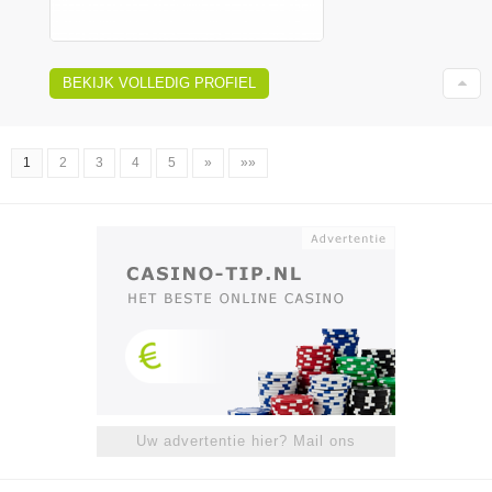
BEKIJK VOLLEDIG PROFIEL
1
2
3
4
5
»
»»
Uw advertentie hier? Mail ons