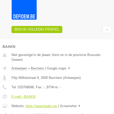
BEKIJK VOLLEDIG PROFIEL
BAAKN
Niet gevestigd in de plaats Vorst en in de provincie Brussels-
Gewest.
Antwerpen
»
Berchem
|
Google maps
▼
Filip Williotstraat 9
,
2600
Berchem
(
Antwerpen
)
Tel:
033768696
, Fax:
-
, BTW-nr:
-
E-mail › BAAKN
Website:
https://www.baakn.be
|
Screenshot
▼