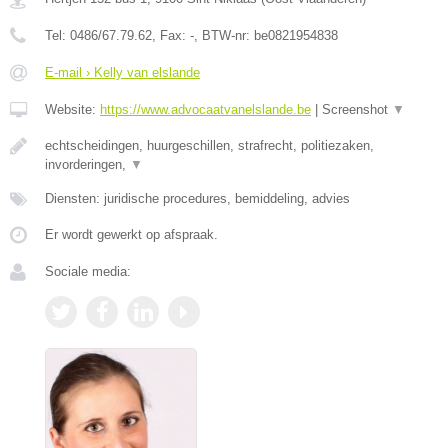
Tel:
0486/67.79.62
, Fax:
-
, BTW-nr:
be0821954838
E-mail › Kelly van elslande
Website:
https://www.advocaatvanelslande.be
|
Screenshot
▼
echtscheidingen, huurgeschillen, strafrecht, politiezaken,
invorderingen,
▼
Diensten: juridische procedures, bemiddeling, advies
Er wordt gewerkt op afspraak.
Sociale media: