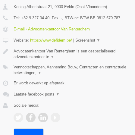
Koning Albertstraat 21
,
9900
Eeklo
(
Oost-Vlaanderen
)
Tel:
+32 9 327 04 40
, Fax:
-
, BTW-nr:
BTW BE 0812.579.787
E-mail › Advocatenkantoor Van Renterghem
Website:
https://www.defidem.be/
|
Screenshot
▼
Advocatenkantoor Van Renterghem is een gespecialiseerd
advocatenkantoor te
▼
Vennootschappen, Aanneming Bouw, Contracten en contractuele
betwistingen,
▼
Er wordt gewerkt op afspraak.
Laatste facebook posts
▼
Sociale media: