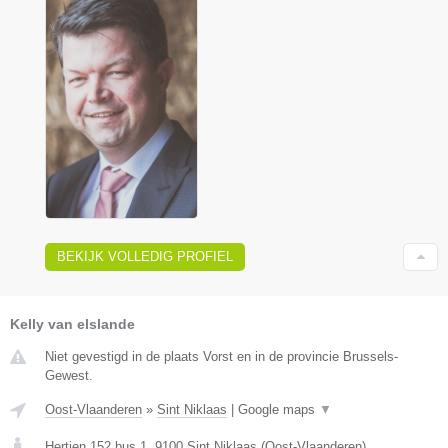
BEKIJK VOLLEDIG PROFIEL
Kelly van elslande
Niet gevestigd in de plaats Vorst en in de provincie Brussels-
Gewest.
Oost-Vlaanderen
»
Sint Niklaas
|
Google maps
▼
Hertjen 152 bus 1
,
9100
Sint Niklaas
(
Oost-Vlaanderen
)