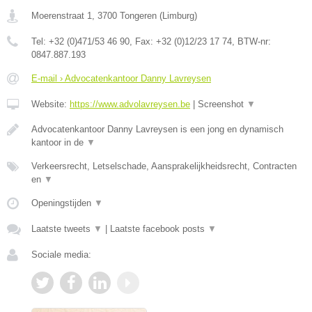
Moerenstraat 1
,
3700
Tongeren
(
Limburg
)
Tel:
+32 (0)471/53 46 90
, Fax:
+32 (0)12/23 17 74
, BTW-nr:
0847.887.193
E-mail › Advocatenkantoor Danny Lavreysen
Website:
https://www.advolavreysen.be
|
Screenshot
▼
Advocatenkantoor Danny Lavreysen is een jong en dynamisch
kantoor in de
▼
Verkeersrecht, Letselschade, Aansprakelijkheidsrecht, Contracten
en
▼
Openingstijden
▼
Laatste tweets
▼
|
Laatste facebook posts
▼
Sociale media: