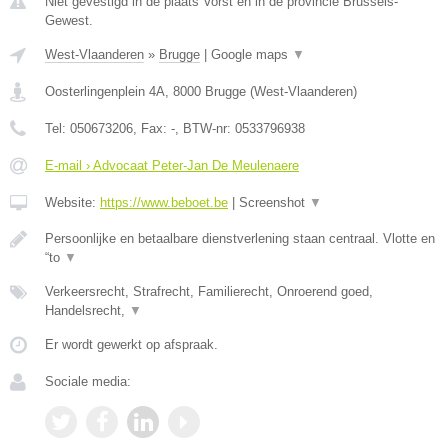
Niet gevestigd in de plaats Vorst en in de provincie Brussels-
Gewest.
West-Vlaanderen
»
Brugge
|
Google maps
▼
Oosterlingenplein 4A
,
8000
Brugge
(
West-Vlaanderen
)
Tel:
050673206
, Fax:
-
, BTW-nr:
0533796938
E-mail › Advocaat Peter-Jan De Meulenaere
Website:
https://www.beboet.be
|
Screenshot
▼
Persoonlijke en betaalbare dienstverlening staan centraal. Vlotte en
“to
▼
Verkeersrecht, Strafrecht, Familierecht, Onroerend goed,
Handelsrecht,
▼
Er wordt gewerkt op afspraak.
Sociale media: