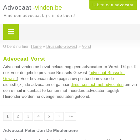
Ik ben een
advocaat
Advocaat
-vinden.be
Vind een advocaat bij u in de buurt!
U bent nu hier:
Home
»
Brussels-Gewest
»
Vorst
Advocaat Vorst
Advocaat-vinden.be bevat helaas nog geen
advocaten in Vorst
. Dit geldt
ook voor de gehele provincie Brussels-Gewest (
advocaat Brussels-
Gewest
). Voer bovenaan deze pagina uw postcode in voor de
dichtstbijzijnde advocaten of ga naar
direct contact met advocaten
om via
één e-mail in contact te komen met meerdere advocaten tegelijk.
Hieronder worden nu overige resultaten getoond.
1
2
3
4
5
»
»»
Advocaat Peter-Jan De Meulenaere