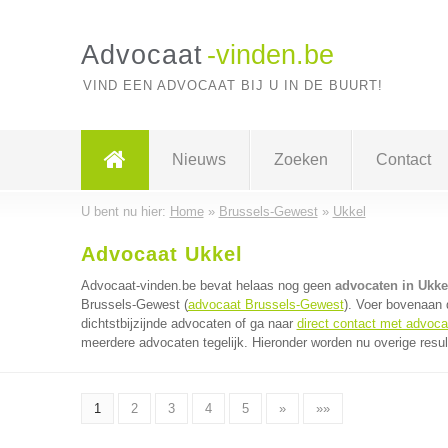
Advocaat
-vinden.be
VIND EEN ADVOCAAT BIJ U IN DE BUURT!
Nieuws
Zoeken
Contact
U bent nu hier:
Home
»
Brussels-Gewest
»
Ukkel
Advocaat Ukkel
Advocaat-vinden.be bevat helaas nog geen
advocaten in Ukke
Brussels-Gewest (
advocaat Brussels-Gewest
). Voer bovenaan 
dichtstbijzijnde advocaten of ga naar
direct contact met advoca
meerdere advocaten tegelijk. Hieronder worden nu overige resul
1
2
3
4
5
»
»»