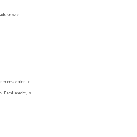
ssels-Gewest.
varen advocaten
▼
n, Familierecht,
▼