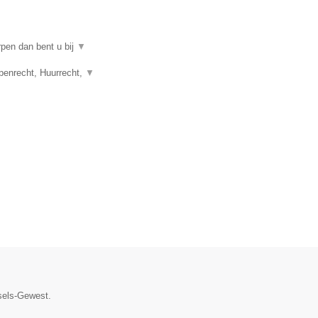
rpen dan bent u bij
▼
penrecht, Huurrecht,
▼
ssels-Gewest.