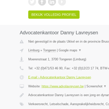
BEKIJK VOLLEDIG PROFIEL
Advocatenkantoor Danny Lavreysen
Niet gevestigd in de plaats Ukkel en in de provincie Bru
Limburg
»
Tongeren
|
Google maps
▼
Moerenstraat 1
,
3700
Tongeren
(
Limburg
)
Tel:
+32 (0)471/53 46 90
, Fax:
+32 (0)12/23 17 74
, BTW-
E-mail › Advocatenkantoor Danny Lavreysen
Website:
https://www.advolavreysen.be
|
Screenshot
▼
Advocatenkantoor Danny Lavreysen is een jong en dynam
Verkeersrecht, Letselschade, Aansprakelijkheidsrecht, C