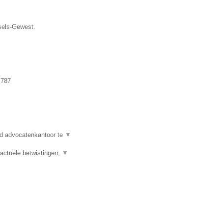
ssels-Gewest.
.787
d advocatenkantoor te
▼
actuele betwistingen,
▼