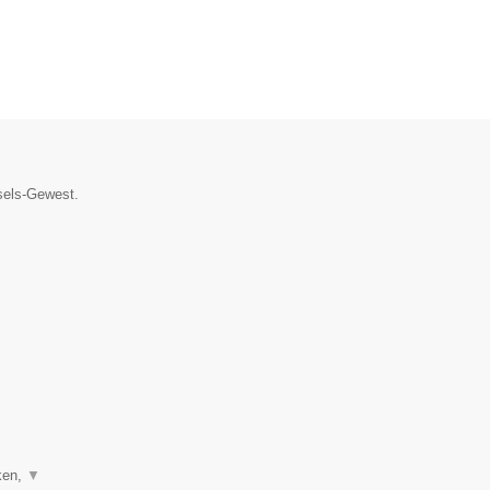
ssels-Gewest.
ken,
▼