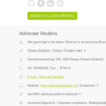
BEKIJK VOLLEDIG PROFIEL
Advocaat Reulens
Niet gevestigd in de plaats Ukkel en in de provincie Bru
Vlaams-Brabant
»
Dworp
|
Google maps
▼
Zevenbronnenstraat 100
,
1653
Dworp
(
Vlaams-Brabant
)
Tel:
023059168
, Fax:
-
, BTW-nr:
-
E-mail › Advocaat Reulens
Website:
https://advocaatreulens.be
|
Screenshot
▼
Uw KMO optimaal juridisch bestuurd
▼
vennootschapsrecht, Corporate compliance, Marktpraktij