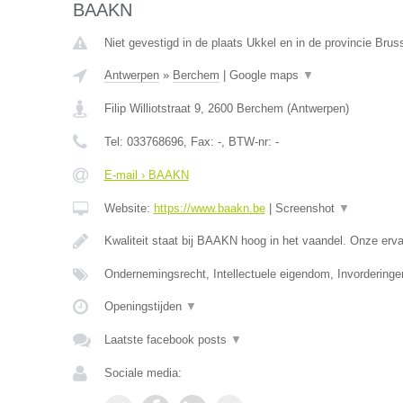
BAAKN
Niet gevestigd in de plaats Ukkel en in de provincie Bru
Antwerpen
»
Berchem
|
Google maps
▼
Filip Williotstraat 9
,
2600
Berchem
(
Antwerpen
)
Tel:
033768696
, Fax:
-
, BTW-nr:
-
E-mail › BAAKN
Website:
https://www.baakn.be
|
Screenshot
▼
Kwaliteit staat bij BAAKN hoog in het vaandel. Onze er
Ondernemingsrecht, Intellectuele eigendom, Invorderinge
Openingstijden
▼
Laatste facebook posts
▼
Sociale media: