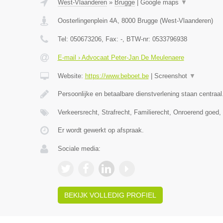
West-Vlaanderen
»
Brugge
|
Google maps
▼
Oosterlingenplein 4A
,
8000
Brugge
(
West-Vlaanderen
)
Tel:
050673206
, Fax:
-
, BTW-nr:
0533796938
E-mail › Advocaat Peter-Jan De Meulenaere
Website:
https://www.beboet.be
|
Screenshot
▼
Persoonlijke en betaalbare dienstverlening staan centraal
Verkeersrecht, Strafrecht, Familierecht, Onroerend goed
Er wordt gewerkt op afspraak.
Sociale media:
BEKIJK VOLLEDIG PROFIEL