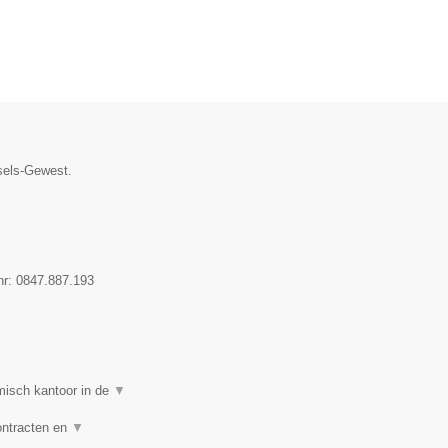
ssels-Gewest.
nr:
0847.887.193
isch kantoor in de
▼
ontracten en
▼