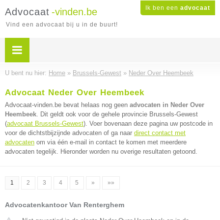
Ik ben een
advocaat
Advocaat
-vinden.be
Vind een advocaat bij u in de buurt!
U bent nu hier:
Home
»
Brussels-Gewest
»
Neder Over Heembeek
Advocaat Neder Over Heembeek
Advocaat-vinden.be bevat helaas nog geen
advocaten in Neder Over
Heembeek
. Dit geldt ook voor de gehele provincie Brussels-Gewest
(
advocaat Brussels-Gewest
). Voer bovenaan deze pagina uw postcode in
voor de dichtstbijzijnde advocaten of ga naar
direct contact met
advocaten
om via één e-mail in contact te komen met meerdere
advocaten tegelijk. Hieronder worden nu overige resultaten getoond.
1
2
3
4
5
»
»»
Advocatenkantoor Van Renterghem