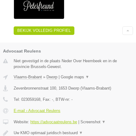
BEKIJK VOLLEDIG PROFIEL
Advocaat Reulens
Niet gevestigd in de plaats Neder Over Heembeek en in de
provincie Brussels-Gewest.
Vlaams-Brabant
»
Dworp
|
Google maps
▼
Zevenbronnenstraat 100
,
1653
Dworp
(
Vlaams-Brabant
)
Tel:
023059168
, Fax:
-
, BTW-nr:
-
E-mail › Advocaat Reulens
Website:
https://advocaatreulens.be
|
Screenshot
▼
Uw KMO optimaal juridisch bestuurd
▼