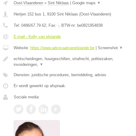
Oost-Vlaanderen
»
Sint Niklaas
|
Google maps
▼
Hertjen 152 bus 1
,
9100
Sint Niklaas
(
Oost-Vlaanderen
)
Tel:
0486/67.79.62
, Fax:
-
, BTW-nr:
be0821954838
E-mail › Kelly van elslande
Website:
https://www.advocaatvanelslande.be
|
Screenshot
▼
echtscheidingen, huurgeschillen, strafrecht, politiezaken,
invorderingen,
▼
Diensten: juridische procedures, bemiddeling, advies
Er wordt gewerkt op afspraak.
Sociale media: