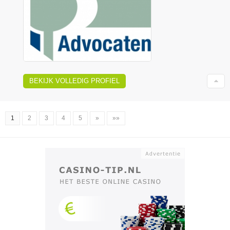
BEKIJK VOLLEDIG PROFIEL
1
2
3
4
5
»
»»