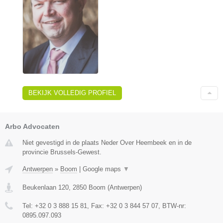
BEKIJK VOLLEDIG PROFIEL
Arbo Advocaten
Niet gevestigd in de plaats Neder Over Heembeek en in de
provincie Brussels-Gewest.
Antwerpen
»
Boom
|
Google maps
▼
Beukenlaan 120
,
2850
Boom
(
Antwerpen
)
Tel:
+32 0 3 888 15 81
, Fax:
+32 0 3 844 57 07
, BTW-nr:
0895.097.093