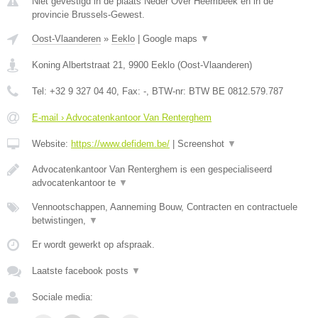
Niet gevestigd in de plaats Neder Over Heembeek en in de
provincie Brussels-Gewest.
Oost-Vlaanderen
»
Eeklo
|
Google maps
▼
Koning Albertstraat 21
,
9900
Eeklo
(
Oost-Vlaanderen
)
Tel:
+32 9 327 04 40
, Fax:
-
, BTW-nr:
BTW BE 0812.579.787
E-mail › Advocatenkantoor Van Renterghem
Website:
https://www.defidem.be/
|
Screenshot
▼
Advocatenkantoor Van Renterghem is een gespecialiseerd
advocatenkantoor te
▼
Vennootschappen, Aanneming Bouw, Contracten en contractuele
betwistingen,
▼
Er wordt gewerkt op afspraak.
Laatste facebook posts
▼
Sociale media: