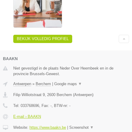
BEKIJK VOLLEDIG PROFIEL
BAAKN
Niet gevestigd in de plaats Neder Over Heembeek en in de
provincie Brussels-Gewest.
Antwerpen
»
Berchem
|
Google maps
▼
Filip Williotstraat 9
,
2600
Berchem
(
Antwerpen
)
Tel:
033768696
, Fax:
-
, BTW-nr:
-
E-mail › BAAKN
Website:
https://www.baakn.be
|
Screenshot
▼