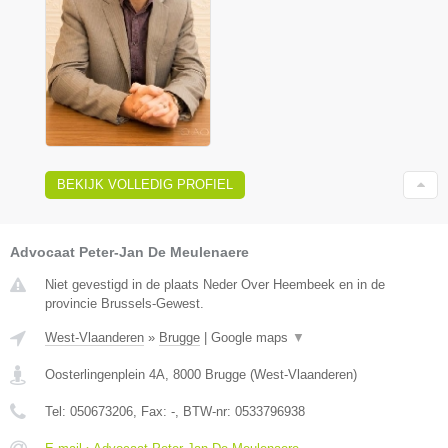
BEKIJK VOLLEDIG PROFIEL
Advocaat Peter-Jan De Meulenaere
Niet gevestigd in de plaats Neder Over Heembeek en in de
provincie Brussels-Gewest.
West-Vlaanderen
»
Brugge
|
Google maps
▼
Oosterlingenplein 4A
,
8000
Brugge
(
West-Vlaanderen
)
Tel:
050673206
, Fax:
-
, BTW-nr:
0533796938