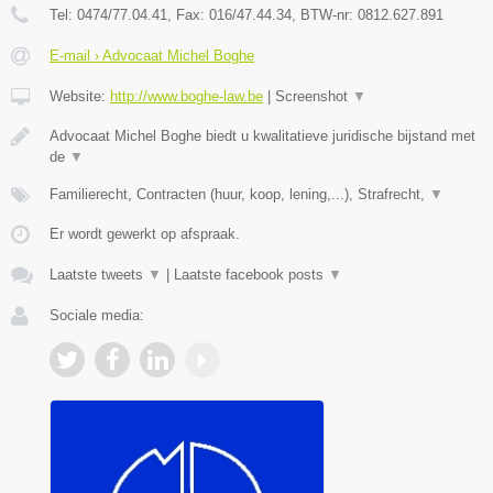
Tel:
0474/77.04.41
, Fax:
016/47.44.34
, BTW-nr:
​0812.627.891
E-mail › Advocaat Michel Boghe
Website:
http://www.boghe-law.be
|
Screenshot
▼
Advocaat Michel Boghe biedt u kwalitatieve juridische bijstand met
de
▼
Familierecht, Contracten (huur, koop, lening,...), Strafrecht,
▼
Er wordt gewerkt op afspraak.
Laatste tweets
▼
|
Laatste facebook posts
▼
Sociale media: