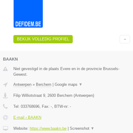
BEKIJK VOLLEDIG PROFIEL
BAAKN
Niet gevestigd in de plaats Evere en in de provincie Brussels-
Gewest.
Antwerpen
»
Berchem
|
Google maps
▼
Filip Williotstraat 9
,
2600
Berchem
(
Antwerpen
)
Tel:
033768696
, Fax:
-
, BTW-nr:
-
E-mail › BAAKN
Website:
https://www.baakn.be
|
Screenshot
▼