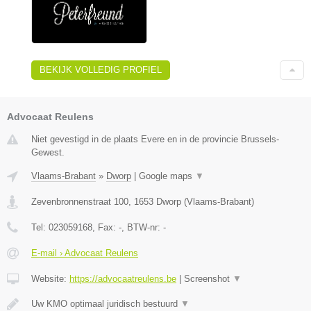
BEKIJK VOLLEDIG PROFIEL
Advocaat Reulens
Niet gevestigd in de plaats Evere en in de provincie Brussels-
Gewest.
Vlaams-Brabant
»
Dworp
|
Google maps
▼
Zevenbronnenstraat 100
,
1653
Dworp
(
Vlaams-Brabant
)
Tel:
023059168
, Fax:
-
, BTW-nr:
-
E-mail › Advocaat Reulens
Website:
https://advocaatreulens.be
|
Screenshot
▼
Uw KMO optimaal juridisch bestuurd
▼