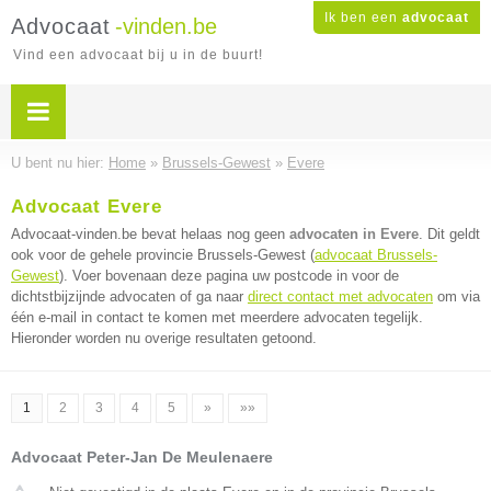
Ik ben een
advocaat
Advocaat
-vinden.be
Vind een advocaat bij u in de buurt!
U bent nu hier:
Home
»
Brussels-Gewest
»
Evere
Advocaat Evere
Advocaat-vinden.be bevat helaas nog geen
advocaten in Evere
. Dit geldt
ook voor de gehele provincie Brussels-Gewest (
advocaat Brussels-
Gewest
). Voer bovenaan deze pagina uw postcode in voor de
dichtstbijzijnde advocaten of ga naar
direct contact met advocaten
om via
één e-mail in contact te komen met meerdere advocaten tegelijk.
Hieronder worden nu overige resultaten getoond.
1
2
3
4
5
»
»»
Advocaat Peter-Jan De Meulenaere