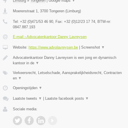
Limburg
»
Tongeren
|
Google maps
▼
Moerenstraat 1
,
3700
Tongeren
(
Limburg
)
Tel:
+32 (0)471/53 46 90
, Fax:
+32 (0)12/23 17 74
, BTW-nr:
0847.887.193
E-mail › Advocatenkantoor Danny Lavreysen
Website:
https://www.advolavreysen.be
|
Screenshot
▼
Advocatenkantoor Danny Lavreysen is een jong en dynamisch
kantoor in de
▼
Verkeersrecht, Letselschade, Aansprakelijkheidsrecht, Contracten
en
▼
Openingstijden
▼
Laatste tweets
▼
|
Laatste facebook posts
▼
Sociale media: