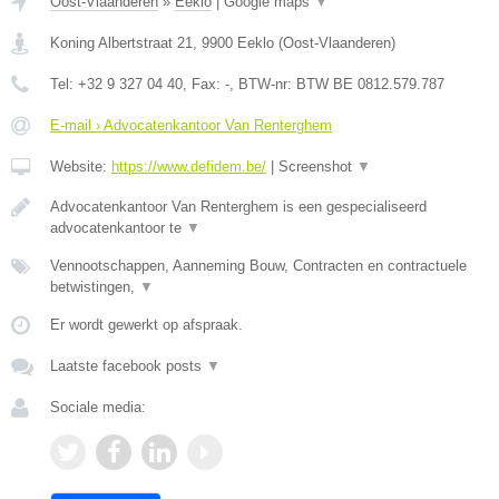
Oost-Vlaanderen
»
Eeklo
|
Google maps
▼
Koning Albertstraat 21
,
9900
Eeklo
(
Oost-Vlaanderen
)
Tel:
+32 9 327 04 40
, Fax:
-
, BTW-nr:
BTW BE 0812.579.787
E-mail › Advocatenkantoor Van Renterghem
Website:
https://www.defidem.be/
|
Screenshot
▼
Advocatenkantoor Van Renterghem is een gespecialiseerd
advocatenkantoor te
▼
Vennootschappen, Aanneming Bouw, Contracten en contractuele
betwistingen,
▼
Er wordt gewerkt op afspraak.
Laatste facebook posts
▼
Sociale media: