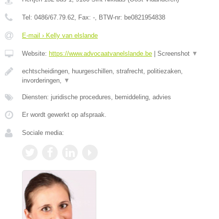
Tel:
0486/67.79.62
, Fax:
-
, BTW-nr:
be0821954838
E-mail › Kelly van elslande
Website:
https://www.advocaatvanelslande.be
|
Screenshot
▼
echtscheidingen, huurgeschillen, strafrecht, politiezaken,
invorderingen,
▼
Diensten: juridische procedures, bemiddeling, advies
Er wordt gewerkt op afspraak.
Sociale media: