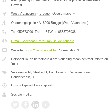
Niet gevestigd in de plaats Evere en in de provincie Brussels-
Gewest.
West-Vlaanderen
»
Brugge
|
Google maps
▼
Oosterlingenplein 4A
,
8000
Brugge
(
West-Vlaanderen
)
Tel:
050673206
, Fax:
-
, BTW-nr:
0533796938
E-mail › Advocaat Peter-Jan De Meulenaere
Website:
https://www.beboet.be
|
Screenshot
▼
Persoonlijke en betaalbare dienstverlening staan centraal. Vlotte en
“to
▼
Verkeersrecht, Strafrecht, Familierecht, Onroerend goed,
Handelsrecht,
▼
Er wordt gewerkt op afspraak.
Sociale media: