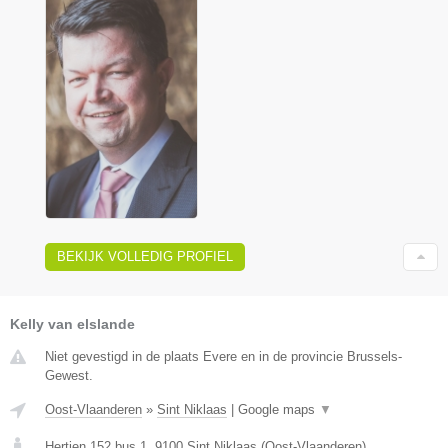
BEKIJK VOLLEDIG PROFIEL
Kelly van elslande
Niet gevestigd in de plaats Evere en in de provincie Brussels-
Gewest.
Oost-Vlaanderen
»
Sint Niklaas
|
Google maps
▼
Hertjen 152 bus 1
,
9100
Sint Niklaas
(
Oost-Vlaanderen
)