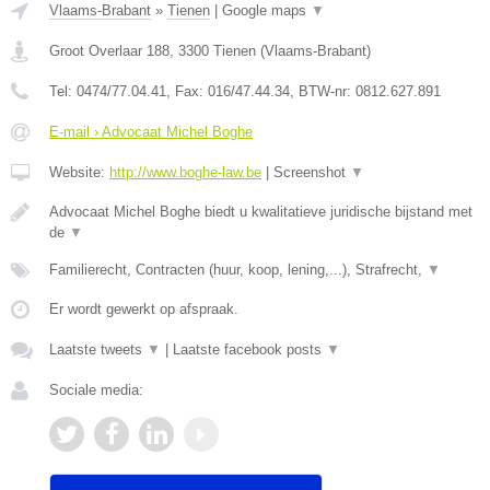
Vlaams-Brabant
»
Tienen
|
Google maps
▼
Groot Overlaar 188
,
3300
Tienen
(
Vlaams-Brabant
)
Tel:
0474/77.04.41
, Fax:
016/47.44.34
, BTW-nr:
​0812.627.891
E-mail › Advocaat Michel Boghe
Website:
http://www.boghe-law.be
|
Screenshot
▼
Advocaat Michel Boghe biedt u kwalitatieve juridische bijstand met
de
▼
Familierecht, Contracten (huur, koop, lening,...), Strafrecht,
▼
Er wordt gewerkt op afspraak.
Laatste tweets
▼
|
Laatste facebook posts
▼
Sociale media: