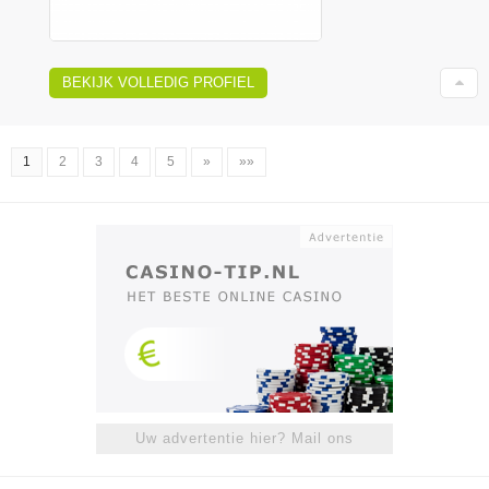
BEKIJK VOLLEDIG PROFIEL
1
2
3
4
5
»
»»
Uw advertentie hier? Mail ons