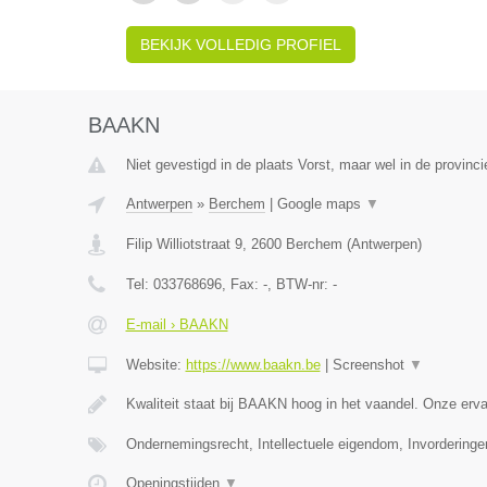
BEKIJK VOLLEDIG PROFIEL
BAAKN
Niet gevestigd in de plaats Vorst, maar wel in de provinc
Antwerpen
»
Berchem
|
Google maps
▼
Filip Williotstraat 9
,
2600
Berchem
(
Antwerpen
)
Tel:
033768696
, Fax:
-
, BTW-nr:
-
E-mail › BAAKN
Website:
https://www.baakn.be
|
Screenshot
▼
Kwaliteit staat bij BAAKN hoog in het vaandel. Onze er
Ondernemingsrecht, Intellectuele eigendom, Invorderinge
Openingstijden
▼