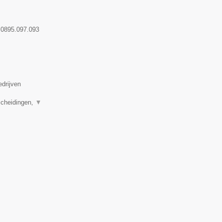
:
0895.097.093
edrijven
scheidingen,
▼