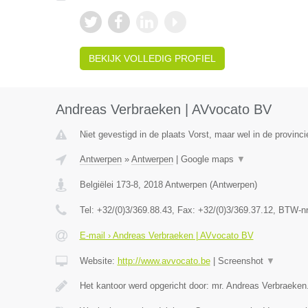
BEKIJK VOLLEDIG PROFIEL
Andreas Verbraeken | AVvocato BV
Niet gevestigd in de plaats Vorst, maar wel in de provinc
Antwerpen
»
Antwerpen
|
Google maps
▼
Belgiëlei 173-8
,
2018
Antwerpen
(
Antwerpen
)
Tel:
+32/(0)3/369.88.43
, Fax:
+32/(0)3/369.37.12
, BTW-n
E-mail › Andreas Verbraeken | AVvocato BV
Website:
http://www.avvocato.be
|
Screenshot
▼
Het kantoor werd opgericht door: mr. Andreas Verbraeken