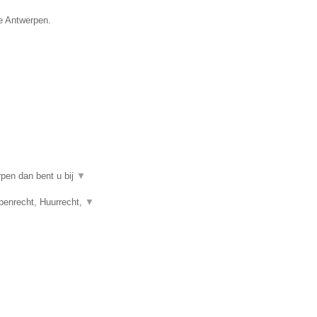
ie Antwerpen.
rpen dan bent u bij
▼
penrecht, Huurrecht,
▼