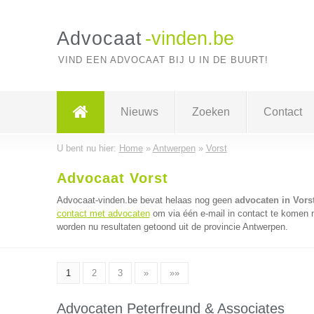
Advocaat
-vinden.be
VIND EEN ADVOCAAT BIJ U IN DE BUURT!
Nieuws
Zoeken
Contact
U bent nu hier:
Home
»
Antwerpen
»
Vorst
Advocaat Vorst
Advocaat-vinden.be bevat helaas nog geen
advocaten in Vors
contact met advocaten
om via één e-mail in contact te komen 
worden nu resultaten getoond uit de provincie Antwerpen.
1
2
3
»
»»
Advocaten Peterfreund & Associates