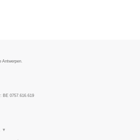
ie Antwerpen.
r:
BE 0757.616.619
.
▼