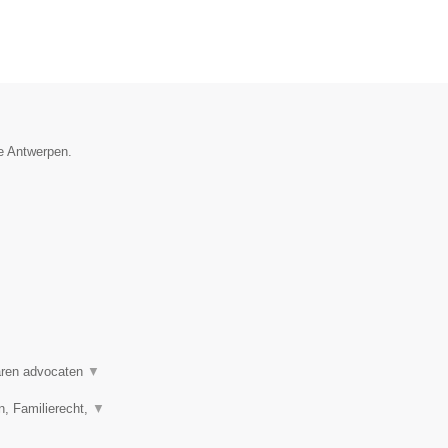
ie Antwerpen.
varen advocaten
▼
n, Familierecht,
▼