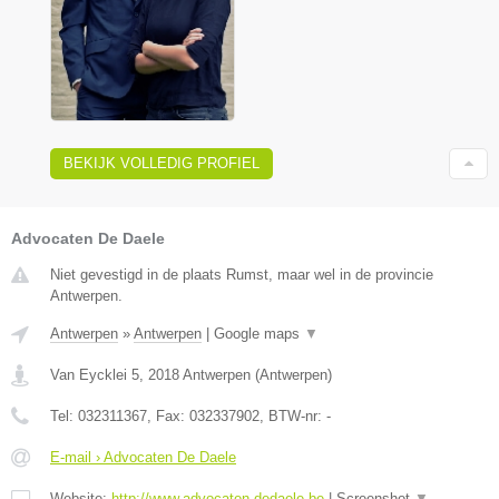
BEKIJK VOLLEDIG PROFIEL
Advocaten De Daele
Niet gevestigd in de plaats Rumst, maar wel in de provincie
Antwerpen.
Antwerpen
»
Antwerpen
|
Google maps
▼
Van Eycklei 5
,
2018
Antwerpen
(
Antwerpen
)
Tel:
032311367
, Fax:
032337902
, BTW-nr:
-
E-mail › Advocaten De Daele
Website:
http://www.advocaten-dedaele.be
|
Screenshot
▼