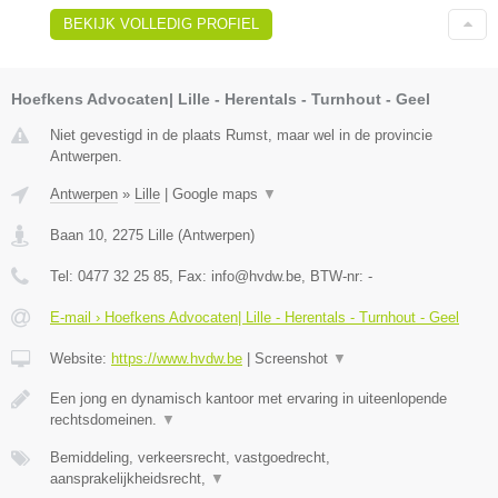
BEKIJK VOLLEDIG PROFIEL
Hoefkens Advocaten| Lille - Herentals - Turnhout - Geel
Niet gevestigd in de plaats Rumst, maar wel in de provincie
Antwerpen.
Antwerpen
»
Lille
|
Google maps
▼
Baan 10
,
2275
Lille
(
Antwerpen
)
Tel:
0477 32 25 85
, Fax:
info@hvdw.be
, BTW-nr:
-
E-mail › Hoefkens Advocaten| Lille - Herentals - Turnhout - Geel
Website:
https://www.hvdw.be
|
Screenshot
▼
Een jong en dynamisch kantoor met ervaring in uiteenlopende
rechtsdomeinen.
▼
Bemiddeling, verkeersrecht, vastgoedrecht,
aansprakelijkheidsrecht,
▼