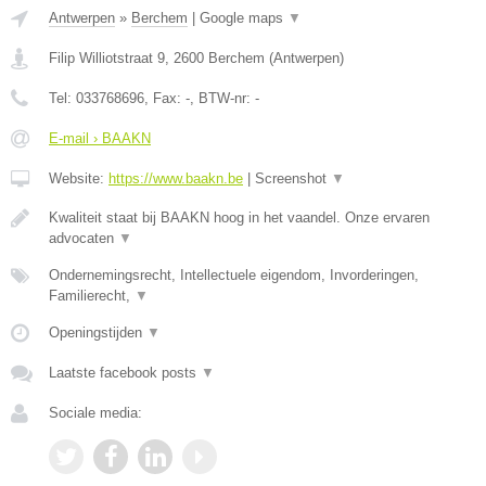
Antwerpen
»
Berchem
|
Google maps
▼
Filip Williotstraat 9
,
2600
Berchem
(
Antwerpen
)
Tel:
033768696
, Fax:
-
, BTW-nr:
-
E-mail › BAAKN
Website:
https://www.baakn.be
|
Screenshot
▼
Kwaliteit staat bij BAAKN hoog in het vaandel. Onze ervaren
advocaten
▼
Ondernemingsrecht, Intellectuele eigendom, Invorderingen,
Familierecht,
▼
Openingstijden
▼
Laatste facebook posts
▼
Sociale media: