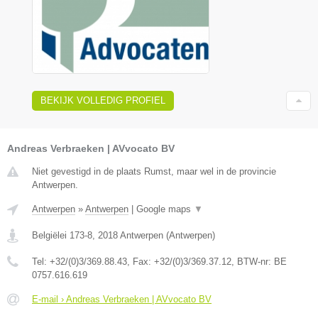
BEKIJK VOLLEDIG PROFIEL
Andreas Verbraeken | AVvocato BV
Niet gevestigd in de plaats Rumst, maar wel in de provincie
Antwerpen.
Antwerpen
»
Antwerpen
|
Google maps
▼
Belgiëlei 173-8
,
2018
Antwerpen
(
Antwerpen
)
Tel:
+32/(0)3/369.88.43
, Fax:
+32/(0)3/369.37.12
, BTW-nr:
BE
0757.616.619
E-mail › Andreas Verbraeken | AVvocato BV