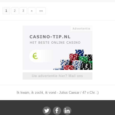
1
2
3
»
»»
Uw advertentie hier? Mail ons
Ik kwam, ik zocht, ik vond - Julius Caesar / 47 v.Chr. ;)