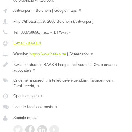
de provincie Antwerpen.
Antwerpen
»
Berchem
|
Google maps
▼
Filip Williotstraat 9
,
2600
Berchem
(
Antwerpen
)
Tel:
033768696
, Fax:
-
, BTW-nr:
-
E-mail › BAAKN
Website:
https://www.baakn.be
|
Screenshot
▼
Kwaliteit staat bij BAAKN hoog in het vaandel. Onze ervaren
advocaten
▼
Ondernemingsrecht, Intellectuele eigendom, Invorderingen,
Familierecht,
▼
Openingstijden
▼
Laatste facebook posts
▼
Sociale media: