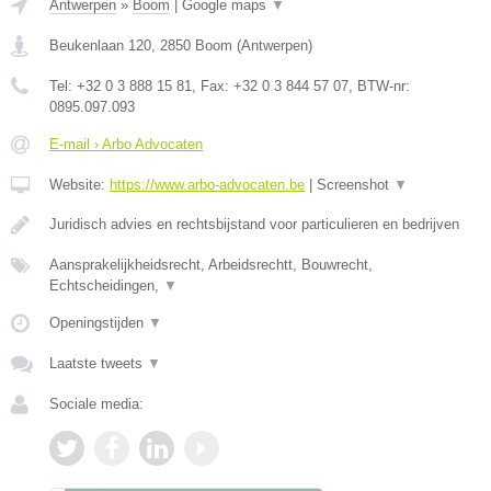
Antwerpen
»
Boom
|
Google maps
▼
Beukenlaan 120
,
2850
Boom
(
Antwerpen
)
Tel:
+32 0 3 888 15 81
, Fax:
+32 0 3 844 57 07
, BTW-nr:
0895.097.093
E-mail › Arbo Advocaten
Website:
https://www.arbo-advocaten.be
|
Screenshot
▼
Juridisch advies en rechtsbijstand voor particulieren en bedrijven
Aansprakelijkheidsrecht, Arbeidsrechtt, Bouwrecht,
Echtscheidingen,
▼
Openingstijden
▼
Laatste tweets
▼
Sociale media: