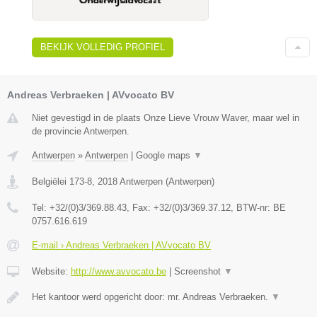
BEKIJK VOLLEDIG PROFIEL
Andreas Verbraeken | AVvocato BV
Niet gevestigd in de plaats Onze Lieve Vrouw Waver, maar wel in
de provincie Antwerpen.
Antwerpen
»
Antwerpen
|
Google maps
▼
Belgiëlei 173-8
,
2018
Antwerpen
(
Antwerpen
)
Tel:
+32/(0)3/369.88.43
, Fax:
+32/(0)3/369.37.12
, BTW-nr:
BE
0757.616.619
E-mail › Andreas Verbraeken | AVvocato BV
Website:
http://www.avvocato.be
|
Screenshot
▼
Het kantoor werd opgericht door: mr. Andreas Verbraeken.
▼