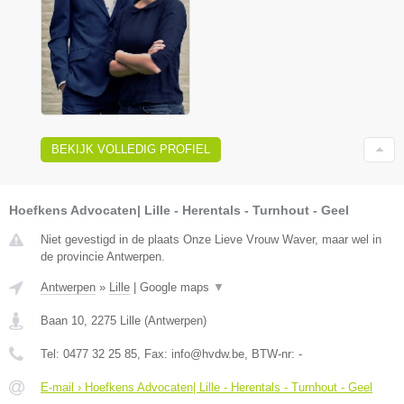
BEKIJK VOLLEDIG PROFIEL
Hoefkens Advocaten| Lille - Herentals - Turnhout - Geel
Niet gevestigd in de plaats Onze Lieve Vrouw Waver, maar wel in
de provincie Antwerpen.
Antwerpen
»
Lille
|
Google maps
▼
Baan 10
,
2275
Lille
(
Antwerpen
)
Tel:
0477 32 25 85
, Fax:
info@hvdw.be
, BTW-nr:
-
E-mail › Hoefkens Advocaten| Lille - Herentals - Turnhout - Geel