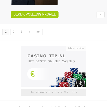
BEKIJK VOLLEDIG PROFIEL
1
2
3
»
»»
Uw advertentie hier? Mail ons