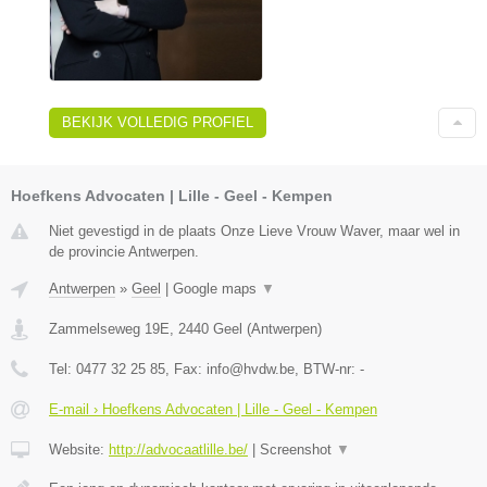
BEKIJK VOLLEDIG PROFIEL
Hoefkens Advocaten | Lille - Geel - Kempen
Niet gevestigd in de plaats Onze Lieve Vrouw Waver, maar wel in
de provincie Antwerpen.
Antwerpen
»
Geel
|
Google maps
▼
Zammelseweg 19E
,
2440
Geel
(
Antwerpen
)
Tel:
0477 32 25 85
, Fax:
info@hvdw.be
, BTW-nr:
-
E-mail › Hoefkens Advocaten | Lille - Geel - Kempen
Website:
http://advocaatlille.be/
|
Screenshot
▼