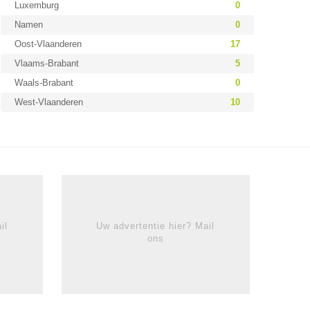
Luxemburg
0
Namen
0
Oost-Vlaanderen
17
Vlaams-Brabant
5
Waals-Brabant
0
West-Vlaanderen
10
il
Uw advertentie hier? Mail
ons