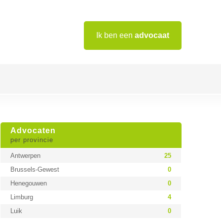
Ik ben een
advocaat
Advocaten
per provincie
Antwerpen
25
Brussels-Gewest
0
Henegouwen
0
Limburg
4
Luik
0