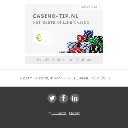
Uw advertentie hier? Mail ons
Ik kwam, ik zocht, ik vond - Julius Caesar / 47 v.Chr. ;)
©
JBB Media
|
Privacy