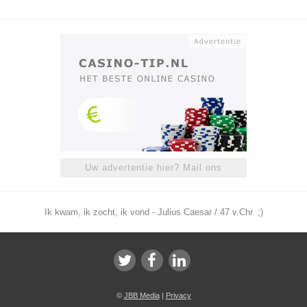
Uw advertentie hier? Mail ons
Ik kwam, ik zocht, ik vond - Julius Caesar / 47 v.Chr. ;)
©
JBB Media
|
Privacy