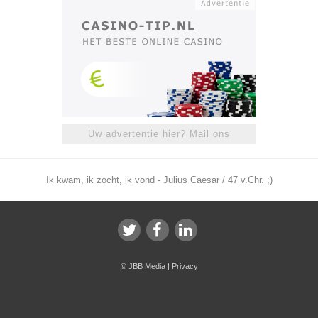
Uw advertentie hier? Mail ons
Ik kwam, ik zocht, ik vond - Julius Caesar / 47 v.Chr. ;)
©
JBB Media
|
Privacy