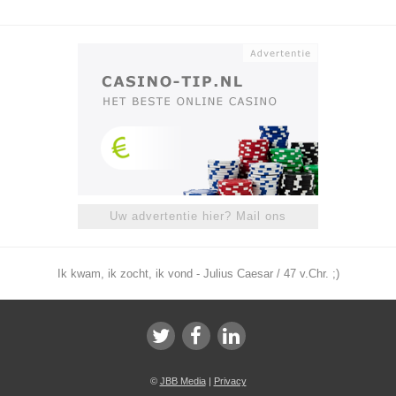
Uw advertentie hier? Mail ons
Ik kwam, ik zocht, ik vond - Julius Caesar / 47 v.Chr. ;)
©
JBB Media
|
Privacy