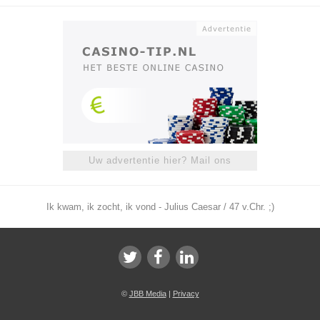
Uw advertentie hier? Mail ons
Ik kwam, ik zocht, ik vond - Julius Caesar / 47 v.Chr. ;)
©
JBB Media
|
Privacy