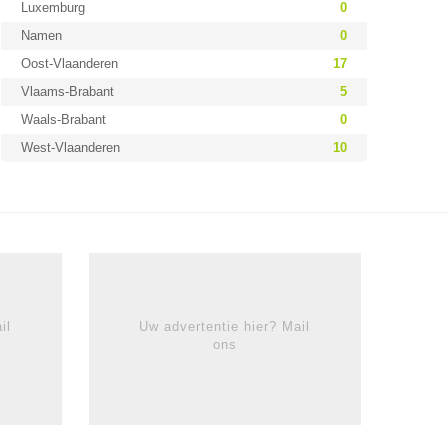
Luxemburg
0
Namen
0
Oost-Vlaanderen
17
Vlaams-Brabant
5
Waals-Brabant
0
West-Vlaanderen
10
il
Uw advertentie hier? Mail
ons