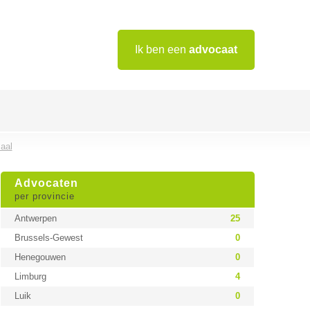
Ik ben een
advocaat
zaal
Advocaten
per provincie
Antwerpen
25
Brussels-Gewest
0
Henegouwen
0
Limburg
4
Luik
0