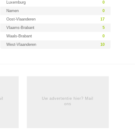
Luxemburg
0
Namen
0
Oost-Vlaanderen
17
Vlaams-Brabant
5
Waals-Brabant
0
West-Vlaanderen
10
il
Uw advertentie hier? Mail
ons