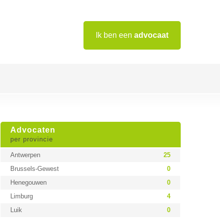
Ik ben een
advocaat
Advocaten
per provincie
Antwerpen
25
Brussels-Gewest
0
Henegouwen
0
Limburg
4
Luik
0